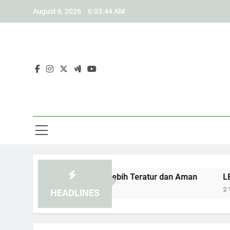
Skip
August 6, 2026
6:03:45 AM
to
content
HNI
Dapatkan 
gasi Harian yang Lebih Teratur dan Aman
LEBAH4D Link 
2 Weeks Ago
HEADLINES