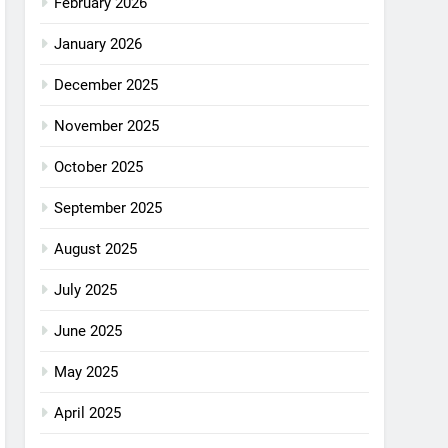
February 2026
January 2026
December 2025
November 2025
October 2025
September 2025
August 2025
July 2025
June 2025
May 2025
April 2025