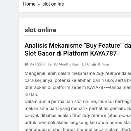
Home
slot online
slot online
Analisis Mekanisme “Buy Feature” d
Slot Gacor di Platform KAYA787
9a75281
10 Months Ago
0
8 Mins
Mengenal lebih dalam mekanisme
buy feature
dala
cara kerjanya, potensi kelebihan dan risiko, serta b
diterapkan di platform seperti KAYA787—tanpa me
instan.
Dalam dunia permainan slot online, muncul berbagai
mekanisme baru yang menarik perhatian pemain. Sa
banyak dibahas adalah fitur
buy feature
(atau
bonus
untuk membeli akses langsung ke ronde bonus atau
menunggu simbol bonus muncul secara alami. Pada ar