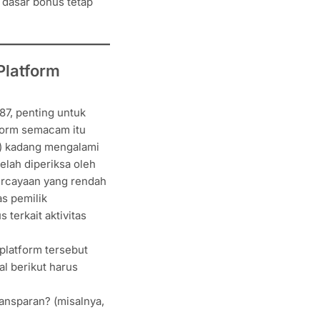
dasar bonus tetap
Platform
7, penting untuk
form semacam itu
n) kadang mengalami
elah diperiksa oleh
ercayaan yang rendah
as pemilik
 terkait aktivitas
platform tersebut
l berikut harus
ansparan? (misalnya,