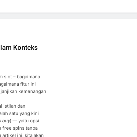
alam Konteks
m slot – bagaimana
agaimana fitur ini
njanjikan kemenangan
 istilah dan
lah satu yang kini
 buy
) — yaitu opsi
 free spins tanpa
tikel ini, kita akan