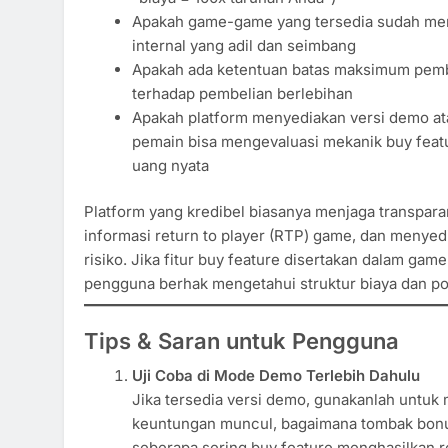
Apakah game-game yang tersedia sudah mem
internal yang adil dan seimbang
Apakah ada ketentuan batas maksimum pembe
terhadap pembelian berlebihan
Apakah platform menyediakan versi demo ata
pemain bisa mengevaluasi mekanik buy fea
uang nyata
Platform yang kredibel biasanya menjaga transpara
informasi return to player (RTP) game, dan menyed
risiko. Jika fitur buy feature disertakan dalam gam
pengguna berhak mengetahui struktur biaya dan po
Tips & Saran untuk Pengguna
Uji Coba di Mode Demo Terlebih Dahulu
Jika tersedia versi demo, gunakanlah untuk
keuntungan muncul, bagaimana tombak bonu
seberapa sering buy feature menghasilkan re