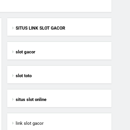
SITUS LINK SLOT GACOR
slot gacor
slot toto
situs slot online
link slot gacor