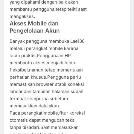
yang dipahami dengan baik akan
membantu pengguna tetap teliti saat
mengakses.
Akses Mobile dan
Pengelolaan Akun
Banyak pengguna membuka Lae138
melalui perangkat mobile karena
lebih praktis.Penggunaan HP
membantu akses menjadi lebih
fleksibel,namun tetap memerlukan
perhatian khusus.Pengguna perlu
memastikan browser stabil,koneksi
lancar,dan tampilan halaman sudah
termuat sempurna sebelum
memasukkan data akun.
Pada perangkat mobile,fitur koreksi
otomatis dapat mengubah teks
tanpa disadari.Saat memasukkan