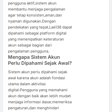
pengguna aktif,sistem akun
membantu menjaga pengalaman
agar tetap konsisten,aman,dan
nyaman digunakan.Dengan
pendekatan yang tepat,Lae138 dapat
dipahami sebagai platform digital
yang menempatkan keteraturan
akun sebagai bagian dari
pengalaman pengguna.
Mengapa Sistem Akun
Perlu Dipahami Sejak Awal?
Sistem akun perlu dipahami sejak
awal karena akun adalah fondasi
utama dalam aktivitas
digital.Pengguna yang memahami
akun dengan baik akan lebih mudah
menjaga informasi dasar,memeriksa
pengaturan,dan menghindari