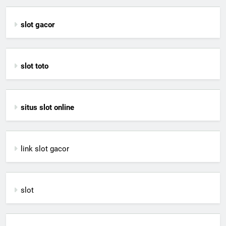
slot gacor
slot toto
situs slot online
link slot gacor
slot