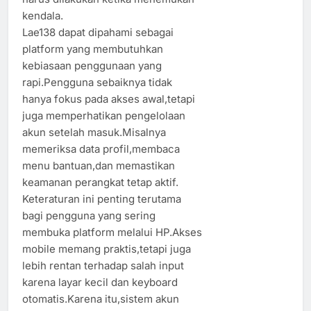
kendala.
Lae138 dapat dipahami sebagai
platform yang membutuhkan
kebiasaan penggunaan yang
rapi.Pengguna sebaiknya tidak
hanya fokus pada akses awal,tetapi
juga memperhatikan pengelolaan
akun setelah masuk.Misalnya
memeriksa data profil,membaca
menu bantuan,dan memastikan
keamanan perangkat tetap aktif.
Keteraturan ini penting terutama
bagi pengguna yang sering
membuka platform melalui HP.Akses
mobile memang praktis,tetapi juga
lebih rentan terhadap salah input
karena layar kecil dan keyboard
otomatis.Karena itu,sistem akun