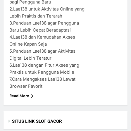
bagi Pengguna Baru
2.Lae138 untuk Aktivitas Online yang
Lebih Praktis dan Terarah
3.Panduan Lae138 agar Pengguna
Baru Lebih Cepat Beradaptasi
4.Lae138 dan Kemudahan Akses
Online Kapan Saja
5.Panduan Lae138 agar Aktivitas
Digital Lebih Teratur
6.Lae138 dengan Fitur Akses yang
Praktis untuk Pengguna Mobile
7.Cara Mengakses Lae138 Lewat
Browser Favorit
Read More
SITUS LINK SLOT GACOR