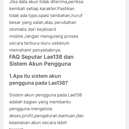
Jika data akun tidak diterima,periksa
kembali setiap karakter.Pastikan
tidak ada typo,spasi tambahan,huruf
besar yang salah,atau perubahan
otomatis dari keyboard
mobile.Jangan mengulang proses
secara terburu-buru sebelum
memahami penyebabnya.
FAQ Seputar Lae138 dan
Sistem Akun Pengguna
1.Apa itu sistem akun
pengguna pada Lae138?
Sistem akun pengguna pada Lae138
adalah bagian yang membantu
pengguna mengelola
akses,profil,pengaturan,bantuan,dan
keamanan akun secara lebih