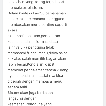
kesalahan yang sering terjadi saat
mengakses platform.
Dalam konteks Lae138,pemahaman
sistem akun membantu pengguna
membedakan menu penting seperti
akses
akun,profil,bantuan,pengaturan
keamanan,dan informasi dasar
lainnya.Jika pengguna tidak
memahami fungsi menu,risiko salah
klik atau salah memilih bagian akan
lebih besar.Kondisi ini dapat
membuat pengalaman terasa kurang
nyaman,padahal masalahnya bisa
dicegah dengan membaca menu
secara teliti.
Sistem akun juga berkaitan
langsung dengan
keamanan.Pengguna yang