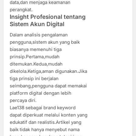
data,dan menjaga keamanan
perangkat.
Insight Profesional tentang
Sistem Akun Digital
Dalam analisis pengalaman
pengguna,sistem akun yang baik
biasanya memenuhi tiga
prinsip.Pertama,mudah
ditemukan.Kedua,mudah
dikelola.Ketiga,aman digunakan.Jika
tiga prinsip ini berjalan
seimbang,pengguna dapat memakai
platform digital dengan lebih
percaya diri.
Lae138 sebagai brand keyword
dapat diperkuat melalui konten yang
edukatif dan realistis.Artikel yang
baik tidak hanya menyebut nama