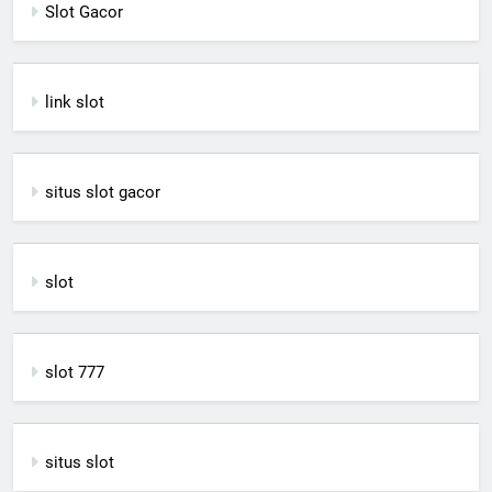
Slot Gacor
link slot
situs slot gacor
slot
slot 777
situs slot