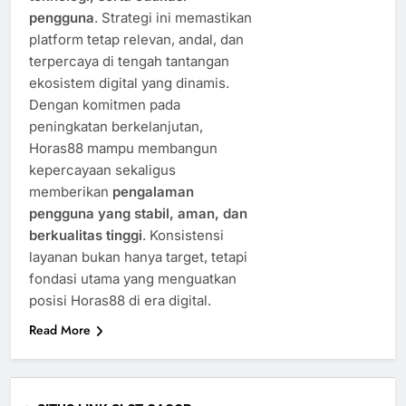
pengguna
. Strategi ini memastikan
platform tetap relevan, andal, dan
terpercaya di tengah tantangan
ekosistem digital yang dinamis.
Dengan komitmen pada
peningkatan berkelanjutan,
Horas88 mampu membangun
kepercayaan sekaligus
memberikan
pengalaman
pengguna yang stabil, aman, dan
berkualitas tinggi
. Konsistensi
layanan bukan hanya target, tetapi
fondasi utama yang menguatkan
posisi Horas88 di era digital.
Read More