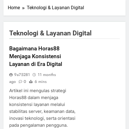
Home
Teknologi & Layanan Digital
Teknologi & Layanan Digital
Bagaimana Horas88
Menjaga Konsistensi
Layanan di Era Digital
9a75281
11 months
ago
0
6 mins
Artikel ini mengulas strategi
Horas88 dalam menjaga
konsistensi layanan melalui
stabilitas server, keamanan data,
inovasi teknologi, serta orientasi
pada pengalaman pengguna.