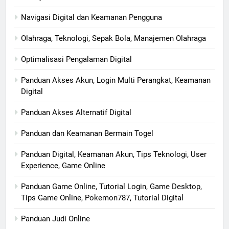
Navigasi Digital dan Keamanan Pengguna
Olahraga, Teknologi, Sepak Bola, Manajemen Olahraga
Optimalisasi Pengalaman Digital
Panduan Akses Akun, Login Multi Perangkat, Keamanan
Digital
Panduan Akses Alternatif Digital
Panduan dan Keamanan Bermain Togel
Panduan Digital, Keamanan Akun, Tips Teknologi, User
Experience, Game Online
Panduan Game Online, Tutorial Login, Game Desktop,
Tips Game Online, Pokemon787, Tutorial Digital
Panduan Judi Online