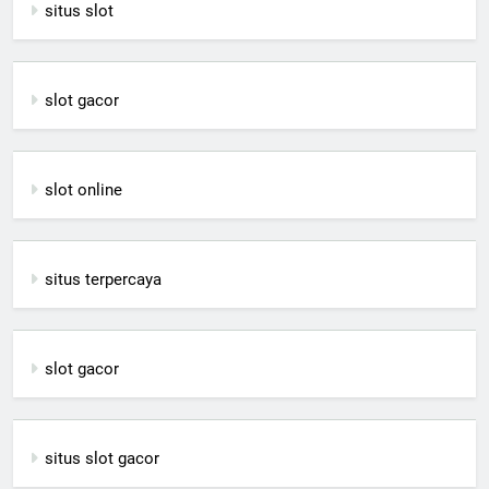
situs slot
slot gacor
slot online
situs terpercaya
slot gacor
situs slot gacor