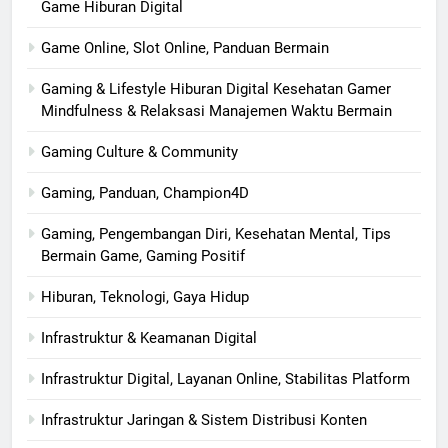
Game Hiburan Digital
Game Online, Slot Online, Panduan Bermain
Gaming & Lifestyle Hiburan Digital Kesehatan Gamer
Mindfulness & Relaksasi Manajemen Waktu Bermain
Gaming Culture & Community
Gaming, Panduan, Champion4D
Gaming, Pengembangan Diri, Kesehatan Mental, Tips
Bermain Game, Gaming Positif
Hiburan, Teknologi, Gaya Hidup
Infrastruktur & Keamanan Digital
Infrastruktur Digital, Layanan Online, Stabilitas Platform
Infrastruktur Jaringan & Sistem Distribusi Konten