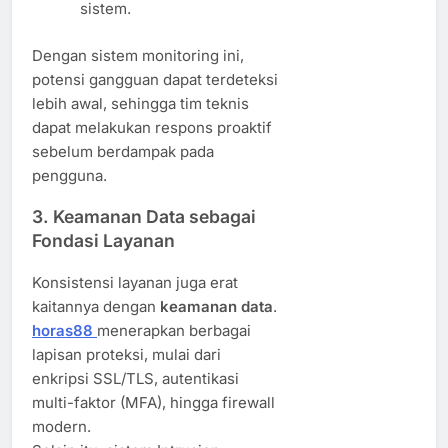
sistem.
Dengan sistem monitoring ini,
potensi gangguan dapat terdeteksi
lebih awal, sehingga tim teknis
dapat melakukan respons proaktif
sebelum berdampak pada
pengguna.
3. Keamanan Data sebagai
Fondasi Layanan
Konsistensi layanan juga erat
kaitannya dengan
keamanan data
.
horas88
menerapkan berbagai
lapisan proteksi, mulai dari
enkripsi SSL/TLS, autentikasi
multi-faktor (MFA), hingga firewall
modern.