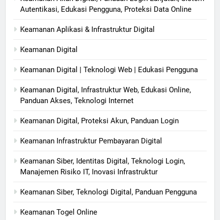
Autentikasi, Edukasi Pengguna, Proteksi Data Online
Keamanan Aplikasi & Infrastruktur Digital
Keamanan Digital
Keamanan Digital | Teknologi Web | Edukasi Pengguna
Keamanan Digital, Infrastruktur Web, Edukasi Online,
Panduan Akses, Teknologi Internet
Keamanan Digital, Proteksi Akun, Panduan Login
Keamanan Infrastruktur Pembayaran Digital
Keamanan Siber, Identitas Digital, Teknologi Login,
Manajemen Risiko IT, Inovasi Infrastruktur
Keamanan Siber, Teknologi Digital, Panduan Pengguna
Keamanan Togel Online