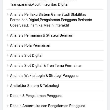
Transparansi,Audit Integritas Digital
Analisis Perilaku Sistem Game,Studi Stabilitas
Permainan Digital,Pengalaman Pengguna Berbasis
Observasi,Dinamika Mesin Interaktif
Analisis Permainan & Strategi Bermain
Analisis Pola Permainan
Analisis Slot Digital
Analisis Slot Digital & Tren Tema Permainan
Analisis Waktu Login & Strategi Pengguna
Arsitektur Sistem & Teknologi
Desain & Pengalaman Pengguna
Desain Antarmuka dan Pengalaman Pengguna