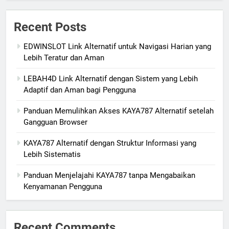
Recent Posts
EDWINSLOT Link Alternatif untuk Navigasi Harian yang
Lebih Teratur dan Aman
LEBAH4D Link Alternatif dengan Sistem yang Lebih
Adaptif dan Aman bagi Pengguna
Panduan Memulihkan Akses KAYA787 Alternatif setelah
Gangguan Browser
KAYA787 Alternatif dengan Struktur Informasi yang
Lebih Sistematis
Panduan Menjelajahi KAYA787 tanpa Mengabaikan
Kenyamanan Pengguna
Recent Comments