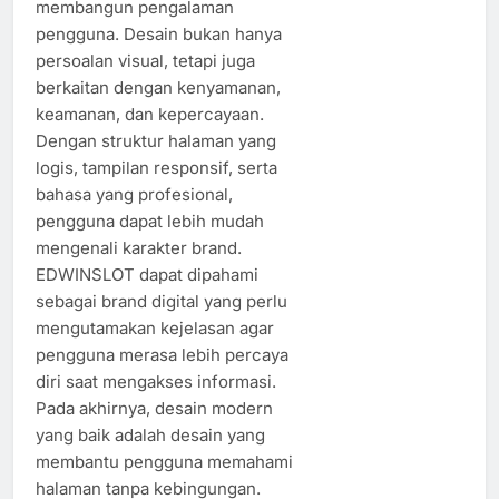
membangun pengalaman
pengguna. Desain bukan hanya
persoalan visual, tetapi juga
berkaitan dengan kenyamanan,
keamanan, dan kepercayaan.
Dengan struktur halaman yang
logis, tampilan responsif, serta
bahasa yang profesional,
pengguna dapat lebih mudah
mengenali karakter brand.
EDWINSLOT dapat dipahami
sebagai brand digital yang perlu
mengutamakan kejelasan agar
pengguna merasa lebih percaya
diri saat mengakses informasi.
Pada akhirnya, desain modern
yang baik adalah desain yang
membantu pengguna memahami
halaman tanpa kebingungan.