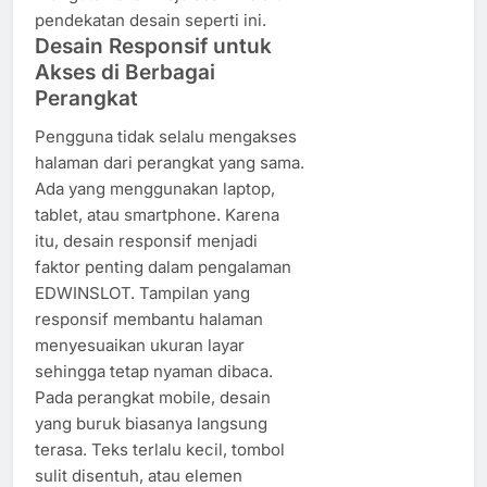
pendekatan desain seperti ini.
Desain Responsif untuk
Akses di Berbagai
Perangkat
Pengguna tidak selalu mengakses
halaman dari perangkat yang sama.
Ada yang menggunakan laptop,
tablet, atau smartphone. Karena
itu, desain responsif menjadi
faktor penting dalam pengalaman
EDWINSLOT. Tampilan yang
responsif membantu halaman
menyesuaikan ukuran layar
sehingga tetap nyaman dibaca.
Pada perangkat mobile, desain
yang buruk biasanya langsung
terasa. Teks terlalu kecil, tombol
sulit disentuh, atau elemen