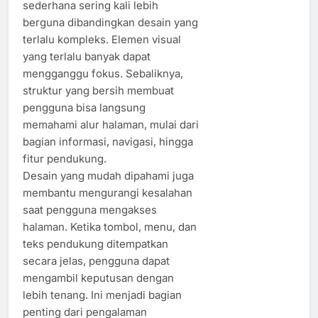
sederhana sering kali lebih
berguna dibandingkan desain yang
terlalu kompleks. Elemen visual
yang terlalu banyak dapat
mengganggu fokus. Sebaliknya,
struktur yang bersih membuat
pengguna bisa langsung
memahami alur halaman, mulai dari
bagian informasi, navigasi, hingga
fitur pendukung.
Desain yang mudah dipahami juga
membantu mengurangi kesalahan
saat pengguna mengakses
halaman. Ketika tombol, menu, dan
teks pendukung ditempatkan
secara jelas, pengguna dapat
mengambil keputusan dengan
lebih tenang. Ini menjadi bagian
penting dari pengalaman