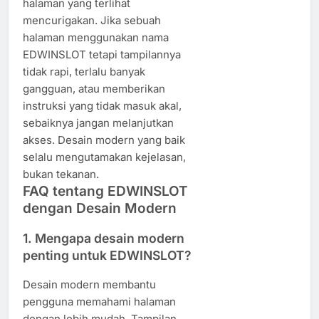
halaman yang terlihat
mencurigakan. Jika sebuah
halaman menggunakan nama
EDWINSLOT tetapi tampilannya
tidak rapi, terlalu banyak
gangguan, atau memberikan
instruksi yang tidak masuk akal,
sebaiknya jangan melanjutkan
akses. Desain modern yang baik
selalu mengutamakan kejelasan,
bukan tekanan.
FAQ tentang EDWINSLOT
dengan Desain Modern
1. Mengapa desain modern
penting untuk EDWINSLOT?
Desain modern membantu
pengguna memahami halaman
dengan lebih mudah. Tampilan