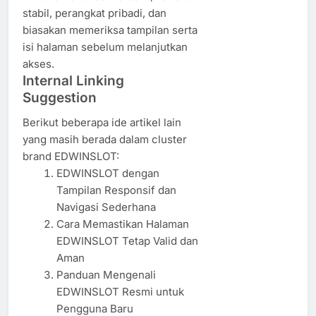
stabil, perangkat pribadi, dan
biasakan memeriksa tampilan serta
isi halaman sebelum melanjutkan
akses.
Internal Linking
Suggestion
Berikut beberapa ide artikel lain
yang masih berada dalam cluster
brand EDWINSLOT:
EDWINSLOT dengan
Tampilan Responsif dan
Navigasi Sederhana
Cara Memastikan Halaman
EDWINSLOT Tetap Valid dan
Aman
Panduan Mengenali
EDWINSLOT Resmi untuk
Pengguna Baru