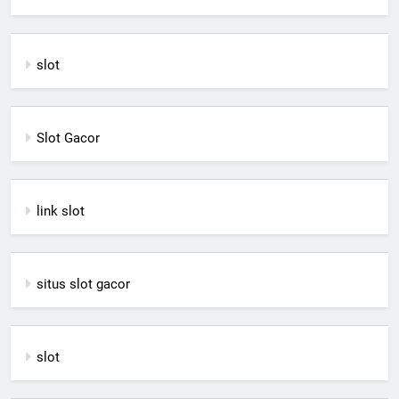
slot
Slot Gacor
link slot
situs slot gacor
slot