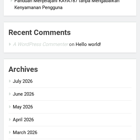
Panduan Menjelajahi KAYA787 tanpa Mengabaikan
Kenyamanan Pengguna
Recent Comments
A WordPress Commenter
on
Hello world!
Archives
July 2026
June 2026
May 2026
April 2026
March 2026