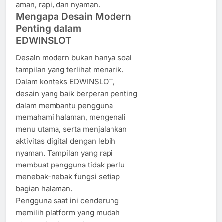
aman, rapi, dan nyaman.
Mengapa Desain Modern
Penting dalam
EDWINSLOT
Desain modern bukan hanya soal
tampilan yang terlihat menarik.
Dalam konteks EDWINSLOT,
desain yang baik berperan penting
dalam membantu pengguna
memahami halaman, mengenali
menu utama, serta menjalankan
aktivitas digital dengan lebih
nyaman. Tampilan yang rapi
membuat pengguna tidak perlu
menebak-nebak fungsi setiap
bagian halaman.
Pengguna saat ini cenderung
memilih platform yang mudah