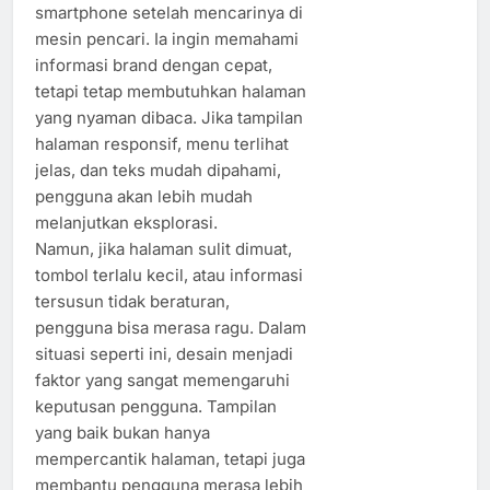
smartphone setelah mencarinya di
mesin pencari. Ia ingin memahami
informasi brand dengan cepat,
tetapi tetap membutuhkan halaman
yang nyaman dibaca. Jika tampilan
halaman responsif, menu terlihat
jelas, dan teks mudah dipahami,
pengguna akan lebih mudah
melanjutkan eksplorasi.
Namun, jika halaman sulit dimuat,
tombol terlalu kecil, atau informasi
tersusun tidak beraturan,
pengguna bisa merasa ragu. Dalam
situasi seperti ini, desain menjadi
faktor yang sangat memengaruhi
keputusan pengguna. Tampilan
yang baik bukan hanya
mempercantik halaman, tetapi juga
membantu pengguna merasa lebih