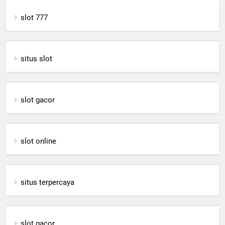
slot 777
situs slot
slot gacor
slot online
situs terpercaya
slot gacor