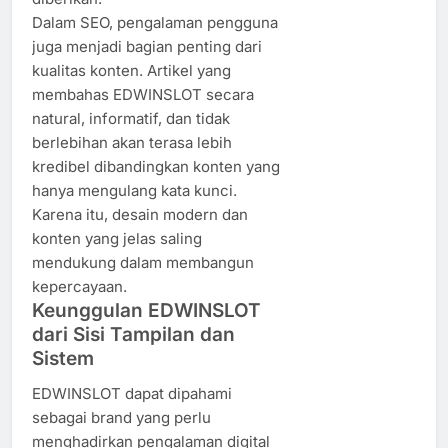
Dalam SEO, pengalaman pengguna
juga menjadi bagian penting dari
kualitas konten. Artikel yang
membahas EDWINSLOT secara
natural, informatif, dan tidak
berlebihan akan terasa lebih
kredibel dibandingkan konten yang
hanya mengulang kata kunci.
Karena itu, desain modern dan
konten yang jelas saling
mendukung dalam membangun
kepercayaan.
Keunggulan EDWINSLOT
dari Sisi Tampilan dan
Sistem
EDWINSLOT dapat dipahami
sebagai brand yang perlu
menghadirkan pengalaman digital