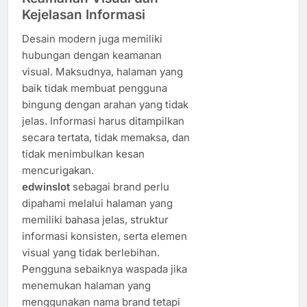
Kejelasan Informasi
Desain modern juga memiliki
hubungan dengan keamanan
visual. Maksudnya, halaman yang
baik tidak membuat pengguna
bingung dengan arahan yang tidak
jelas. Informasi harus ditampilkan
secara tertata, tidak memaksa, dan
tidak menimbulkan kesan
mencurigakan.
edwinslot
sebagai brand perlu
dipahami melalui halaman yang
memiliki bahasa jelas, struktur
informasi konsisten, serta elemen
visual yang tidak berlebihan.
Pengguna sebaiknya waspada jika
menemukan halaman yang
menggunakan nama brand tetapi