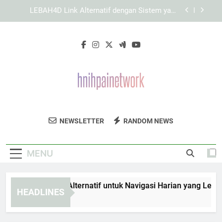
Skip
Panduan Memulihkan Akses KAYA787 Alternatif
to
setelah Gangguan Browser
content
KAYA787 Alternatif dengan Struktur Informasi
yang Lebih Sistematis
EDWINSLOT Link Alternatif untuk Navigasi Harian
yang Lebih Teratur dan Aman
LEBAH4D Link Alternatif dengan Sistem yang
Lebih Adaptif dan Aman bagi Pengguna
Panduan Memulihkan Akses KAYA787 Alternatif
setelah Gangguan Browser
HNI HP AI
Dapatkan Informasi Terbaru Tentang
KAYA787 Alternatif dengan Struktur Informasi
NEWSLETTER
RANDOM NEWS
Network
yang Lebih Sistematis
Kecerdasan Buatan Di HNI HP AI Network.
MENU
WINSLOT Link Alternatif untuk Navigasi Harian yang Lebih Te
HEADLINES
Weeks Ago