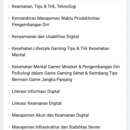
Keamanan, Tips & Trik, Teknologi
Kemandirian Manajemen Waktu Produktivitas
Pengembangan Diri
Kenyamanan dan Usabilitas Digital
Kesehatan Lifestyle Gaming Tips & Trik Kesehatan
Mental
Kesehatan Mental Gamer Mindset & Pengembangan Diri
Psikologi dalam Game Gaming Sehat & Seimbang Tips
Bermain Game Jangka Panjang
Literasi Informasi Digital
Literasi Keamanan Digital
Manajemen Akun dan Keamanan Digital
Manajemen Infrastruktur dan Stabilitas Server