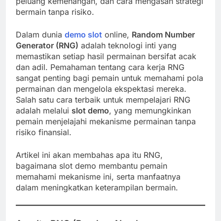
peluang kemenangan, dan cara mengasah strategi
bermain tanpa risiko.
Dalam dunia
demo slot
online,
Random Number
Generator (RNG)
adalah teknologi inti yang
memastikan setiap hasil permainan bersifat acak
dan adil. Pemahaman tentang cara kerja RNG
sangat penting bagi pemain untuk memahami pola
permainan dan mengelola ekspektasi mereka.
Salah satu cara terbaik untuk mempelajari RNG
adalah melalui
slot demo
, yang memungkinkan
pemain menjelajahi mekanisme permainan tanpa
risiko finansial.
Artikel ini akan membahas apa itu RNG,
bagaimana slot demo membantu pemain
memahami mekanisme ini, serta manfaatnya
dalam meningkatkan keterampilan bermain.