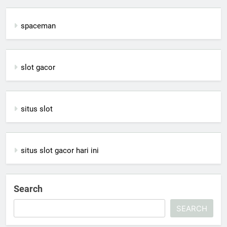
spaceman
slot gacor
situs slot
situs slot gacor hari ini
Search
SEARCH