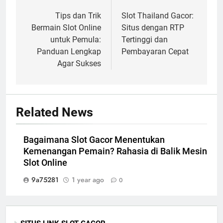
Post
navigation
Tips dan Trik
Slot Thailand Gacor:
Bermain Slot Online
Situs dengan RTP
untuk Pemula:
Tertinggi dan
Panduan Lengkap
Pembayaran Cepat
Agar Sukses
Related News
Bagaimana Slot Gacor Menentukan
Kemenangan Pemain? Rahasia di Balik Mesin
Slot Online
9a75281
1 year ago
0