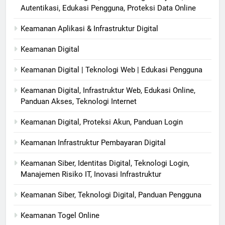
Autentikasi, Edukasi Pengguna, Proteksi Data Online
Keamanan Aplikasi & Infrastruktur Digital
Keamanan Digital
Keamanan Digital | Teknologi Web | Edukasi Pengguna
Keamanan Digital, Infrastruktur Web, Edukasi Online,
Panduan Akses, Teknologi Internet
Keamanan Digital, Proteksi Akun, Panduan Login
Keamanan Infrastruktur Pembayaran Digital
Keamanan Siber, Identitas Digital, Teknologi Login,
Manajemen Risiko IT, Inovasi Infrastruktur
Keamanan Siber, Teknologi Digital, Panduan Pengguna
Keamanan Togel Online