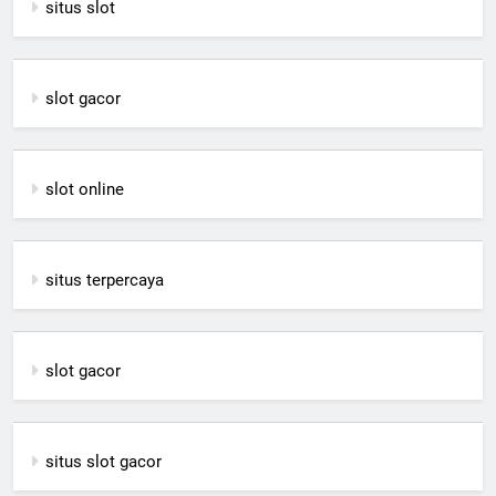
situs slot
slot gacor
slot online
situs terpercaya
slot gacor
situs slot gacor