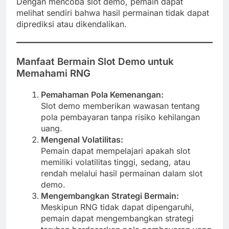
Dengan mencoba slot demo, pemain dapat
melihat sendiri bahwa hasil permainan tidak dapat
diprediksi atau dikendalikan.
Manfaat Bermain Slot Demo untuk
Memahami RNG
Pemahaman Pola Kemenangan:
Slot demo memberikan wawasan tentang
pola pembayaran tanpa risiko kehilangan
uang.
Mengenal Volatilitas:
Pemain dapat mempelajari apakah slot
memiliki volatilitas tinggi, sedang, atau
rendah melalui hasil permainan dalam slot
demo.
Mengembangkan Strategi Bermain:
Meskipun RNG tidak dapat dipengaruhi,
pemain dapat mengembangkan strategi