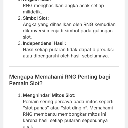
RNG menghasilkan angka acak setiap
milidetik.
Simbol Slot:
Angka yang dihasilkan oleh RNG kemudian
dikonversi menjadi simbol pada gulungan
slot.
Independensi Hasil:
Hasil setiap putaran tidak dapat diprediksi
atau dipengaruhi oleh hasil sebelumnya.
Mengapa Memahami RNG Penting bagi
Pemain Slot?
Menghindari Mitos Slot:
Pemain sering percaya pada mitos seperti
“slot panas” atau “slot dingin”. Memahami
RNG membantu membongkar mitos ini
karena hasil setiap putaran sepenuhnya
acak.