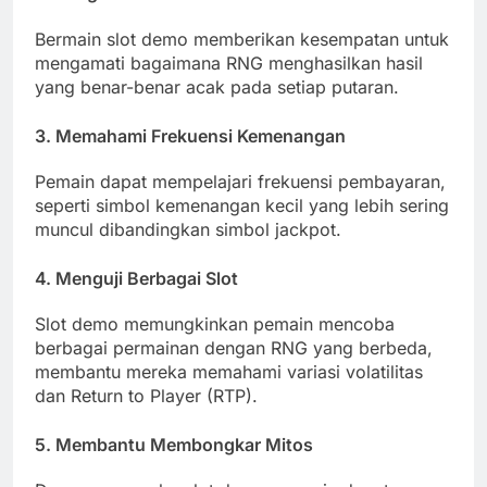
Bermain slot demo memberikan kesempatan untuk
mengamati bagaimana RNG menghasilkan hasil
yang benar-benar acak pada setiap putaran.
3. Memahami Frekuensi Kemenangan
Pemain dapat mempelajari frekuensi pembayaran,
seperti simbol kemenangan kecil yang lebih sering
muncul dibandingkan simbol jackpot.
4. Menguji Berbagai Slot
Slot demo memungkinkan pemain mencoba
berbagai permainan dengan RNG yang berbeda,
membantu mereka memahami variasi volatilitas
dan Return to Player (RTP).
5. Membantu Membongkar Mitos