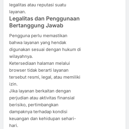
legalitas atau reputasi suatu
layanan.
Legalitas dan Penggunaan
Bertanggung Jawab
Pengguna perlu memastikan
bahwa layanan yang hendak
digunakan sesuai dengan hukum di
wilayahnya.
Ketersediaan halaman melalui
browser tidak berarti layanan
tersebut resmi, legal, atau memiliki
izin.
Jika layanan berkaitan dengan
perjudian atau aktivitas finansial
berisiko, pertimbangkan
dampaknya terhadap kondisi
keuangan dan kehidupan sehari-
hari.