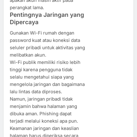
apakah akun masih aktif pada
perangkat lama.
Pentingnya Jaringan yang
Dipercaya
Gunakan Wi-Fi rumah dengan
password kuat atau koneksi data
seluler pribadi untuk aktivitas yang
melibatkan akun.
Wi-Fi publik memiliki risiko lebih
tinggi karena pengguna tidak
selalu mengetahui siapa yang
mengelola jaringan dan bagaimana
lalu lintas data diproses.
Namun, jaringan pribadi tidak
menjamin bahwa halaman yang
dibuka aman. Phishing dapat
terjadi melalui koneksi apa pun.
Keamanan jaringan dan keaslian
halaman harus diperiksa secara