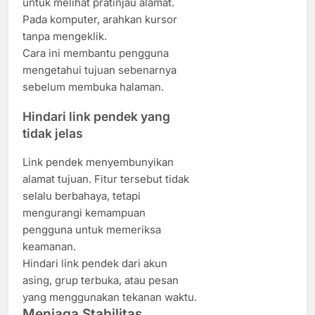
untuk melihat pratinjau alamat.
Pada komputer, arahkan kursor
tanpa mengeklik.
Cara ini membantu pengguna
mengetahui tujuan sebenarnya
sebelum membuka halaman.
Hindari link pendek yang
tidak jelas
Link pendek menyembunyikan
alamat tujuan. Fitur tersebut tidak
selalu berbahaya, tetapi
mengurangi kemampuan
pengguna untuk memeriksa
keamanan.
Hindari link pendek dari akun
asing, grup terbuka, atau pesan
yang menggunakan tekanan waktu.
Menjaga Stabilitas