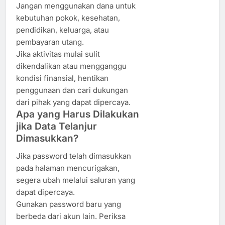
Jangan menggunakan dana untuk
kebutuhan pokok, kesehatan,
pendidikan, keluarga, atau
pembayaran utang.
Jika aktivitas mulai sulit
dikendalikan atau mengganggu
kondisi finansial, hentikan
penggunaan dan cari dukungan
dari pihak yang dapat dipercaya.
Apa yang Harus Dilakukan
jika Data Telanjur
Dimasukkan?
Jika password telah dimasukkan
pada halaman mencurigakan,
segera ubah melalui saluran yang
dapat dipercaya.
Gunakan password baru yang
berbeda dari akun lain. Periksa