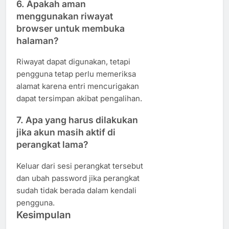
6. Apakah aman
menggunakan riwayat
browser untuk membuka
halaman?
Riwayat dapat digunakan, tetapi
pengguna tetap perlu memeriksa
alamat karena entri mencurigakan
dapat tersimpan akibat pengalihan.
7. Apa yang harus dilakukan
jika akun masih aktif di
perangkat lama?
Keluar dari sesi perangkat tersebut
dan ubah password jika perangkat
sudah tidak berada dalam kendali
pengguna.
Kesimpulan