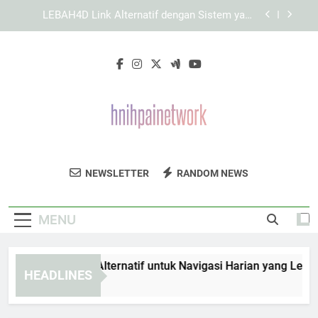
Skip
Panduan Memulihkan Akses KAYA787 Alternatif
to
setelah Gangguan Browser
content
KAYA787 Alternatif dengan Struktur Informasi
yang Lebih Sistematis
EDWINSLOT Link Alternatif untuk Navigasi Harian
yang Lebih Teratur dan Aman
LEBAH4D Link Alternatif dengan Sistem yang
Lebih Adaptif dan Aman bagi Pengguna
Panduan Memulihkan Akses KAYA787 Alternatif
setelah Gangguan Browser
HNI HP AI
Dapatkan Informasi Terbaru Tentang
KAYA787 Alternatif dengan Struktur Informasi
NEWSLETTER
RANDOM NEWS
Network
yang Lebih Sistematis
Kecerdasan Buatan Di HNI HP AI Network.
MENU
WINSLOT Link Alternatif untuk Navigasi Harian yang Lebih Te
HEADLINES
eeks Ago