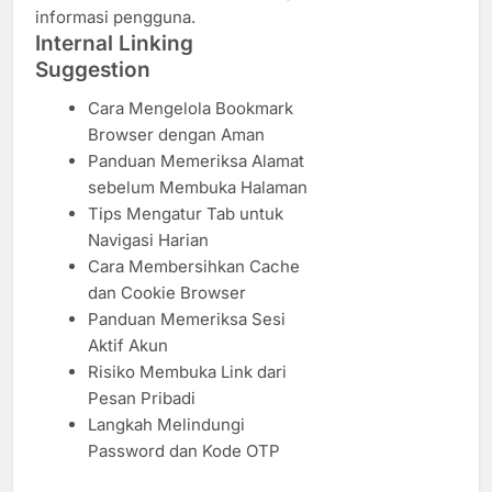
informasi pengguna.
Internal Linking
Suggestion
Cara Mengelola Bookmark
Browser dengan Aman
Panduan Memeriksa Alamat
sebelum Membuka Halaman
Tips Mengatur Tab untuk
Navigasi Harian
Cara Membersihkan Cache
dan Cookie Browser
Panduan Memeriksa Sesi
Aktif Akun
Risiko Membuka Link dari
Pesan Pribadi
Langkah Melindungi
Password dan Kode OTP