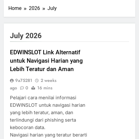
Home
2026
July
July 2026
EDWINSLOT Link Alternatif
untuk Navigasi Harian yang
Lebih Teratur dan Aman
9a75281
2 weeks
ago
0
16 mins
Pelajari cara menilai informasi
EDWINSLOT untuk navigasi harian
yang lebih teratur, aman, dan
terlindungi dari phishing serta
kebocoran data.
Navigasi harian yang teratur berarti