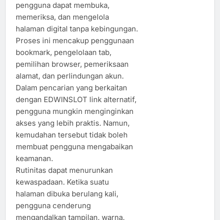
pengguna dapat membuka,
memeriksa, dan mengelola
halaman digital tanpa kebingungan.
Proses ini mencakup penggunaan
bookmark, pengelolaan tab,
pemilihan browser, pemeriksaan
alamat, dan perlindungan akun.
Dalam pencarian yang berkaitan
dengan EDWINSLOT link alternatif,
pengguna mungkin menginginkan
akses yang lebih praktis. Namun,
kemudahan tersebut tidak boleh
membuat pengguna mengabaikan
keamanan.
Rutinitas dapat menurunkan
kewaspadaan. Ketika suatu
halaman dibuka berulang kali,
pengguna cenderung
mengandalkan tampilan, warna,