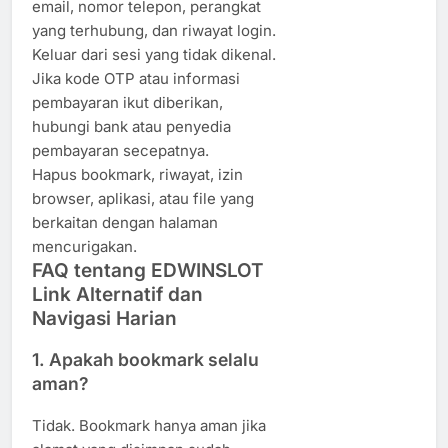
email, nomor telepon, perangkat
yang terhubung, dan riwayat login.
Keluar dari sesi yang tidak dikenal.
Jika kode OTP atau informasi
pembayaran ikut diberikan,
hubungi bank atau penyedia
pembayaran secepatnya.
Hapus bookmark, riwayat, izin
browser, aplikasi, atau file yang
berkaitan dengan halaman
mencurigakan.
FAQ tentang EDWINSLOT
Link Alternatif dan
Navigasi Harian
1. Apakah bookmark selalu
aman?
Tidak. Bookmark hanya aman jika