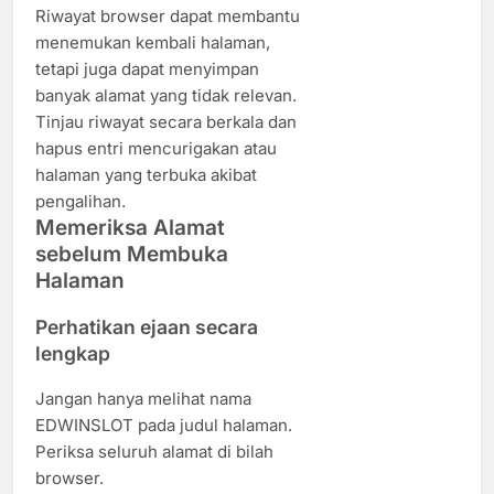
Riwayat browser dapat membantu
menemukan kembali halaman,
tetapi juga dapat menyimpan
banyak alamat yang tidak relevan.
Tinjau riwayat secara berkala dan
hapus entri mencurigakan atau
halaman yang terbuka akibat
pengalihan.
Memeriksa Alamat
sebelum Membuka
Halaman
Perhatikan ejaan secara
lengkap
Jangan hanya melihat nama
EDWINSLOT pada judul halaman.
Periksa seluruh alamat di bilah
browser.