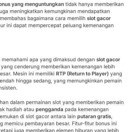
 bonus yang menguntungkan
tidak hanya memberikan
i juga meningkatkan kemungkinan mendapatkan
kan membahas bagaimana cara memilih
slot gacor
tur ini dapat mempercepat peluang kemenangan
tuk memahami apa yang dimaksud dengan
slot gacor
t yang cenderung memberikan kemenangan lebih
sar. Mesin ini memiliki
RTP (Return to Player)
yang
bih rendah hingga sedang, yang memungkinkan pemain
sisten.
ahan dalam permainan slot yang memberikan pemain
ak hadiah atau
pengganda
pada kemenangan
mukan di slot gacor antara lain
putaran gratis
,
 memicu pembayaran besar. Fitur-fitur bonus ini
etapi juga memberikan elemen hiburan yang lebih