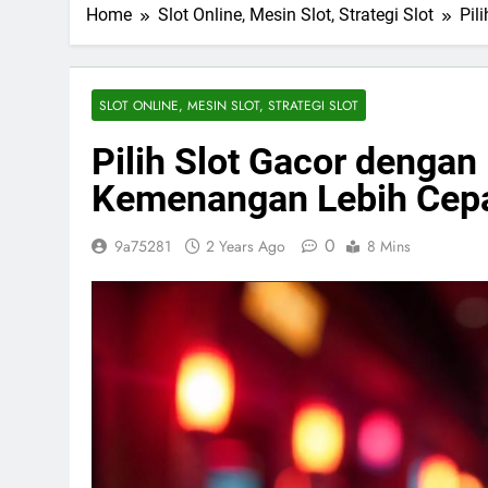
Home
Slot Online, Mesin Slot, Strategi Slot
Pil
SLOT ONLINE, MESIN SLOT, STRATEGI SLOT
Pilih Slot Gacor dengan
Kemenangan Lebih Cep
0
9a75281
2 Years Ago
8 Mins