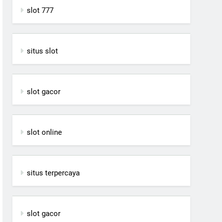
slot 777
situs slot
slot gacor
slot online
situs terpercaya
slot gacor