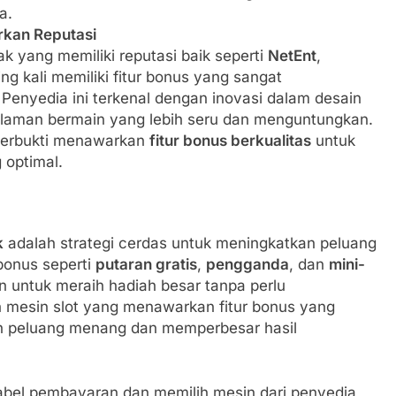
a.
rkan Reputasi
ak yang memiliki reputasi baik seperti
NetEnt
,
ng kali memiliki fitur bonus yang sangat
 Penyedia ini terkenal dengan inovasi dalam desain
alaman bermain yang lebih seru dan menguntungkan.
h terbukti menawarkan
fitur bonus berkualitas
untuk
optimal.
k
adalah strategi cerdas untuk meningkatkan peluang
 bonus seperti
putaran gratis
,
pengganda
, dan
mini-
untuk meraih hadiah besar tanpa perlu
 mesin slot yang menawarkan fitur bonus yang
 peluang menang dan memperbesar hasil
 tabel pembayaran dan memilih mesin dari penyedia