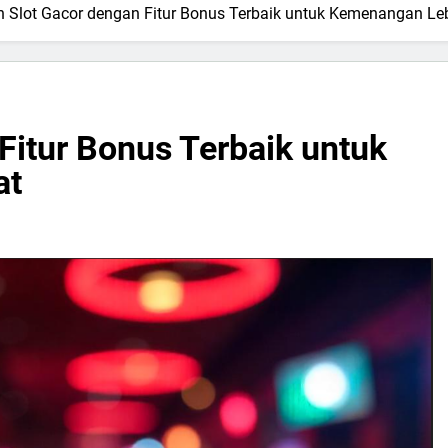
ih Slot Gacor dengan Fitur Bonus Terbaik untuk Kemenangan Le
 Fitur Bonus Terbaik untuk
at