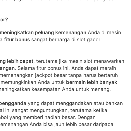
cor?
meningkatkan peluang kemenangan
Anda di mesin
pa
fitur bonus
sangat berharga di slot gacor:
g lebih cepat
, terutama jika mesin slot menawarkan
angan
. Selama fitur bonus ini, Anda dapat meraih
memenangkan jackpot besar tanpa harus bertaruh
ya, memungkinkan Anda untuk
bermain lebih banyak
meningkatkan kesempatan Anda untuk menang.
pengganda
yang dapat menggandakan atau bahkan
 ini sangat menguntungkan, terutama ketika
mbol yang memberi hadiah besar. Dengan
kemenangan Anda bisa jauh lebih besar daripada