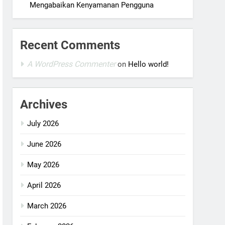
Mengabaikan Kenyamanan Pengguna
Recent Comments
A WordPress Commenter
on
Hello world!
Archives
July 2026
June 2026
May 2026
April 2026
March 2026