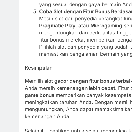
yang sesuai dengan gaya bermain And
Coba Slot dengan Fitur Bonus Berdasa
Mesin slot dari penyedia perangkat lun
Pragmatic Play
, atau
Microgaming
seri
menguntungkan dan berkualitas tinggi.
fitur bonus mereka, memberikan peng
Pilihlah slot dari penyedia yang suda
memastikan pengalaman bermain yang 
Kesimpulan
Memilih
slot gacor dengan fitur bonus terbai
Anda meraih
kemenangan lebih cepat
. Fitur
game bonus
memberikan banyak kesempatan 
meningkatkan taruhan Anda. Dengan memilih
menguntungkan, Anda dapat memaksimalkan
kemenangan Anda.
Selain itu, pastikan untuk selalu memeriksa