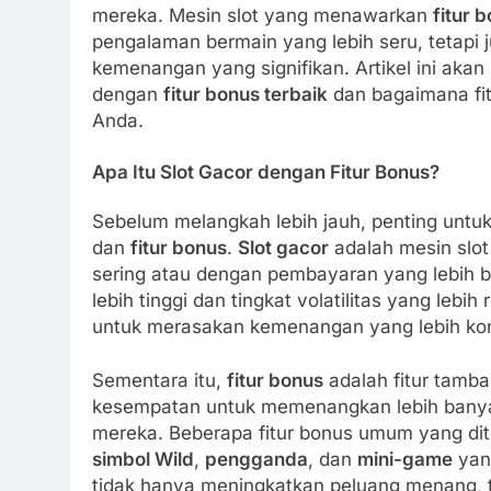
mereka. Mesin slot yang menawarkan
fitur
pengalaman bermain yang lebih seru, tetap
kemenangan yang signifikan. Artikel ini a
dengan
fitur bonus terbaik
dan bagaimana fi
Anda.
Apa Itu Slot Gacor dengan Fitur Bonus?
Sebelum melangkah lebih jauh, penting un
dan
fitur bonus
.
Slot gacor
adalah mesin slo
sering atau dengan pembayaran yang lebih be
lebih tinggi dan tingkat volatilitas yang le
untuk merasakan kemenangan yang lebih kon
Sementara itu,
fitur bonus
adalah fitur tamb
kesempatan untuk memenangkan lebih bany
mereka. Beberapa fitur bonus umum yang dite
simbol Wild
,
pengganda
, dan
mini-game
yang
tidak hanya meningkatkan peluang menang, t