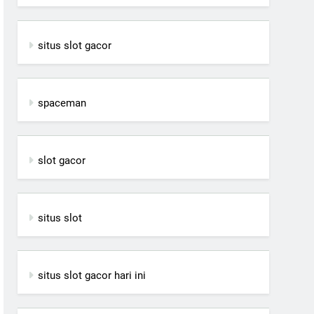
situs slot gacor
spaceman
slot gacor
situs slot
situs slot gacor hari ini