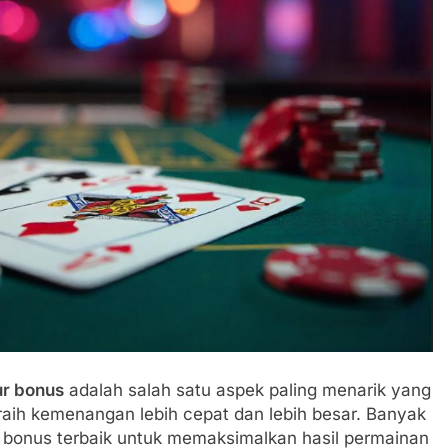
ur bonus
adalah salah satu aspek paling menarik yang
aih kemenangan lebih cepat dan lebih besar. Banyak
 bonus terbaik untuk memaksimalkan hasil permainan