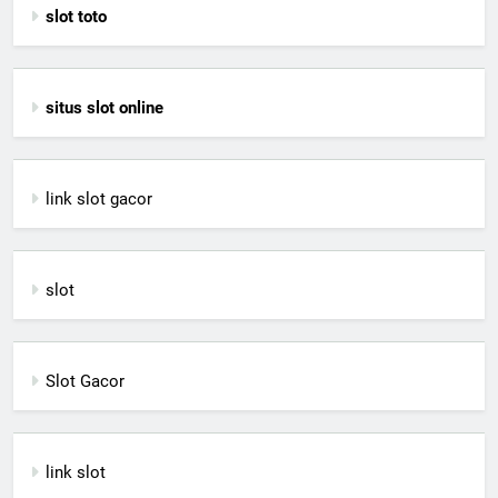
slot toto
situs slot online
link slot gacor
slot
Slot Gacor
link slot