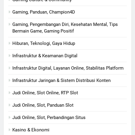
Gaming, Panduan, Champion4D
Gaming, Pengembangan Diri, Kesehatan Mental, Tips
Bermain Game, Gaming Positif
Hiburan, Teknologi, Gaya Hidup
Infrastruktur & Keamanan Digital
Infrastruktur Digital, Layanan Online, Stabilitas Platform
Infrastruktur Jaringan & Sistem Distribusi Konten
Judi Online, Slot Online, RTP Slot
Judi Online, Slot, Panduan Slot
Judi Online, Slot, Perbandingan Situs
Kasino & Ekonomi