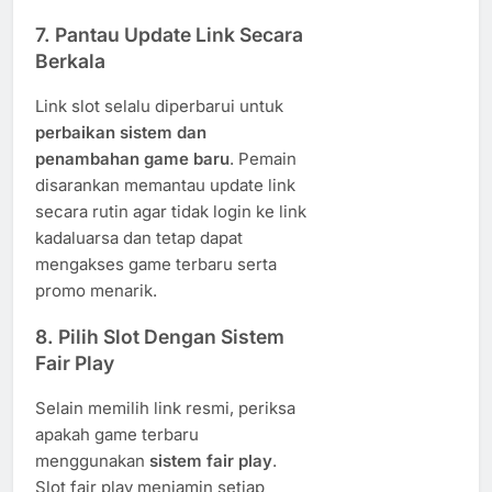
7. Pantau Update Link Secara
Berkala
Link slot selalu diperbarui untuk
perbaikan sistem dan
penambahan game baru
. Pemain
disarankan memantau update link
secara rutin agar tidak login ke link
kadaluarsa dan tetap dapat
mengakses game terbaru serta
promo menarik.
8. Pilih Slot Dengan Sistem
Fair Play
Selain memilih link resmi, periksa
apakah game terbaru
menggunakan
sistem fair play
.
Slot fair play menjamin setiap