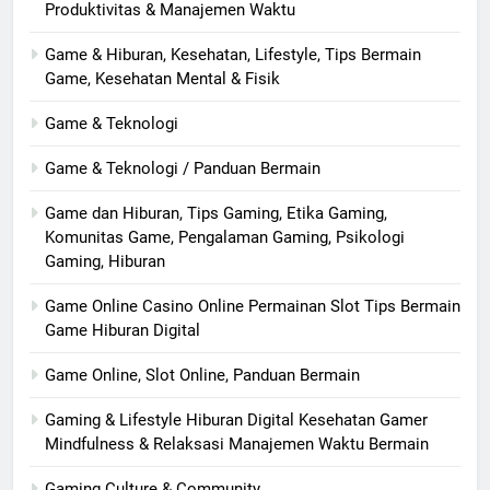
Produktivitas & Manajemen Waktu
Game & Hiburan, Kesehatan, Lifestyle, Tips Bermain
Game, Kesehatan Mental & Fisik
Game & Teknologi
Game & Teknologi / Panduan Bermain
Game dan Hiburan, Tips Gaming, Etika Gaming,
Komunitas Game, Pengalaman Gaming, Psikologi
Gaming, Hiburan
Game Online Casino Online Permainan Slot Tips Bermain
Game Hiburan Digital
Game Online, Slot Online, Panduan Bermain
Gaming & Lifestyle Hiburan Digital Kesehatan Gamer
Mindfulness & Relaksasi Manajemen Waktu Bermain
Gaming Culture & Community