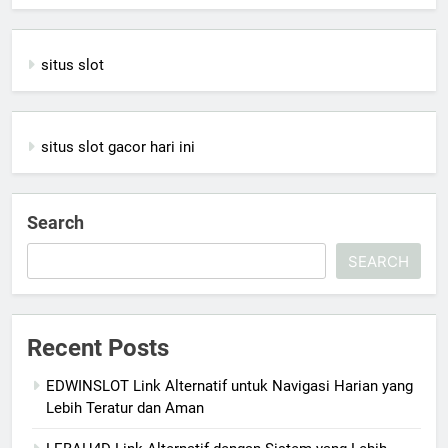
situs slot
situs slot gacor hari ini
Search
SEARCH
Recent Posts
EDWINSLOT Link Alternatif untuk Navigasi Harian yang
Lebih Teratur dan Aman