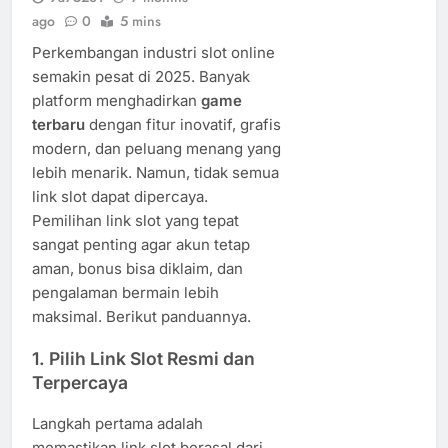
ago
0
5 mins
Perkembangan industri slot online
semakin pesat di 2025. Banyak
platform menghadirkan
game
terbaru
dengan fitur inovatif, grafis
modern, dan peluang menang yang
lebih menarik. Namun, tidak semua
link slot dapat dipercaya.
Pemilihan link slot yang tepat
sangat penting agar akun tetap
aman, bonus bisa diklaim, dan
pengalaman bermain lebih
maksimal. Berikut panduannya.
1. Pilih Link Slot Resmi dan
Terpercaya
Langkah pertama adalah
memastikan link slot berasal dari