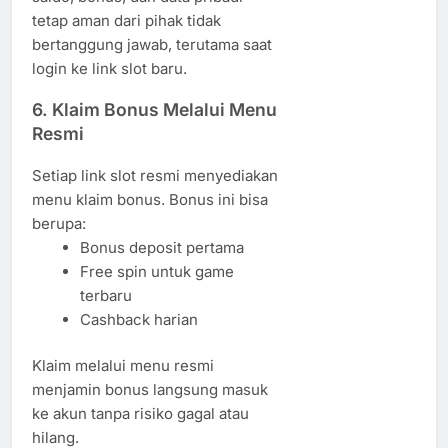
tetap aman dari pihak tidak
bertanggung jawab, terutama saat
login ke link slot baru.
6. Klaim Bonus Melalui Menu
Resmi
Setiap link slot resmi menyediakan
menu klaim bonus. Bonus ini bisa
berupa:
Bonus deposit pertama
Free spin untuk game
terbaru
Cashback harian
Klaim melalui menu resmi
menjamin bonus langsung masuk
ke akun tanpa risiko gagal atau
hilang.