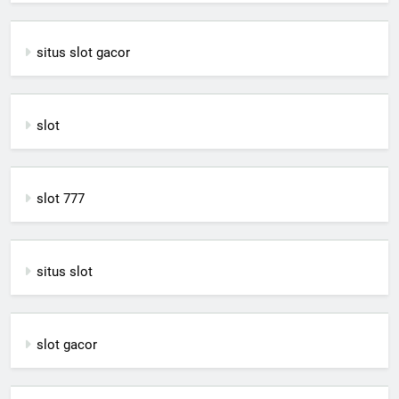
situs slot gacor
slot
slot 777
situs slot
slot gacor