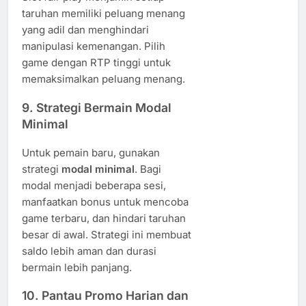
taruhan memiliki peluang menang
yang adil dan menghindari
manipulasi kemenangan. Pilih
game dengan RTP tinggi untuk
memaksimalkan peluang menang.
9. Strategi Bermain Modal
Minimal
Untuk pemain baru, gunakan
strategi
modal minimal
. Bagi
modal menjadi beberapa sesi,
manfaatkan bonus untuk mencoba
game terbaru, dan hindari taruhan
besar di awal. Strategi ini membuat
saldo lebih aman dan durasi
bermain lebih panjang.
10. Pantau Promo Harian dan