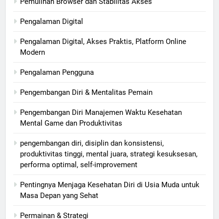
Pemulihan Browser dan Stabilitas Akses
Pengalaman Digital
Pengalaman Digital, Akses Praktis, Platform Online
Modern
Pengalaman Pengguna
Pengembangan Diri & Mentalitas Pemain
Pengembangan Diri Manajemen Waktu Kesehatan
Mental Game dan Produktivitas
pengembangan diri, disiplin dan konsistensi,
produktivitas tinggi, mental juara, strategi kesuksesan,
performa optimal, self-improvement
Pentingnya Menjaga Kesehatan Diri di Usia Muda untuk
Masa Depan yang Sehat
Permainan & Strategi