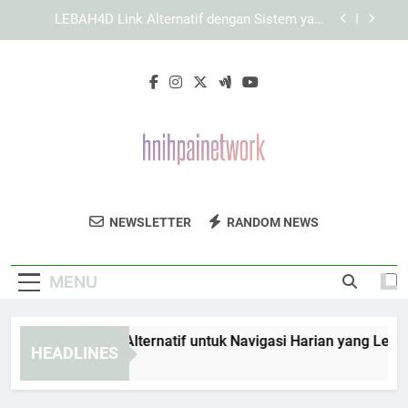
Skip
Panduan Memulihkan Akses KAYA787 Alternatif
to
setelah Gangguan Browser
content
KAYA787 Alternatif dengan Struktur Informasi
yang Lebih Sistematis
EDWINSLOT Link Alternatif untuk Navigasi Harian
yang Lebih Teratur dan Aman
LEBAH4D Link Alternatif dengan Sistem yang
Lebih Adaptif dan Aman bagi Pengguna
Panduan Memulihkan Akses KAYA787 Alternatif
setelah Gangguan Browser
HNI HP AI
Dapatkan Informasi Terbaru Tentang
KAYA787 Alternatif dengan Struktur Informasi
NEWSLETTER
RANDOM NEWS
Network
yang Lebih Sistematis
Kecerdasan Buatan Di HNI HP AI Network.
MENU
WINSLOT Link Alternatif untuk Navigasi Harian yang Lebih Te
HEADLINES
Weeks Ago