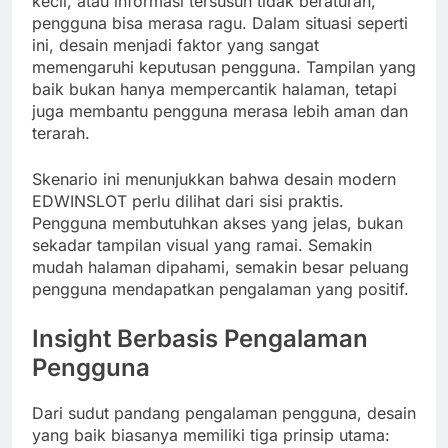
kecil, atau informasi tersusun tidak beraturan,
pengguna bisa merasa ragu. Dalam situasi seperti
ini, desain menjadi faktor yang sangat
memengaruhi keputusan pengguna. Tampilan yang
baik bukan hanya mempercantik halaman, tetapi
juga membantu pengguna merasa lebih aman dan
terarah.
Skenario ini menunjukkan bahwa desain modern
EDWINSLOT perlu dilihat dari sisi praktis.
Pengguna membutuhkan akses yang jelas, bukan
sekadar tampilan visual yang ramai. Semakin
mudah halaman dipahami, semakin besar peluang
pengguna mendapatkan pengalaman yang positif.
Insight Berbasis Pengalaman
Pengguna
Dari sudut pandang pengalaman pengguna, desain
yang baik biasanya memiliki tiga prinsip utama: