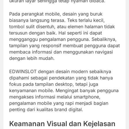
ukuran layar sehingga tetap nyaman dibaca.
Pada perangkat mobile, desain yang buruk
biasanya langsung terasa. Teks terlalu kecil,
tombol sulit disentuh, atau elemen halaman tidak
tersusun dengan baik. Hal seperti ini dapat
mengganggu pengalaman pengguna. Sebaliknya,
tampilan yang responsif membuat pengguna dapat
membaca informasi dan menggunakan navigasi
dengan lebih mudah.
EDWINSLOT dengan desain modern sebaiknya
dipahami sebagai pendekatan yang tidak hanya
fokus pada tampilan desktop, tetapi juga
kenyamanan mobile. Mengingat banyak pengguna
mengakses informasi melalui smartphone,
pengalaman mobile yang rapi menjadi bagian
penting dari kualitas brand digital.
Keamanan Visual dan Kejelasan