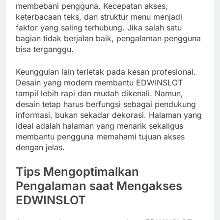
membebani pengguna. Kecepatan akses,
keterbacaan teks, dan struktur menu menjadi
faktor yang saling terhubung. Jika salah satu
bagian tidak berjalan baik, pengalaman pengguna
bisa terganggu.
Keunggulan lain terletak pada kesan profesional.
Desain yang modern membantu EDWINSLOT
tampil lebih rapi dan mudah dikenali. Namun,
desain tetap harus berfungsi sebagai pendukung
informasi, bukan sekadar dekorasi. Halaman yang
ideal adalah halaman yang menarik sekaligus
membantu pengguna memahami tujuan akses
dengan jelas.
Tips Mengoptimalkan
Pengalaman saat Mengakses
EDWINSLOT