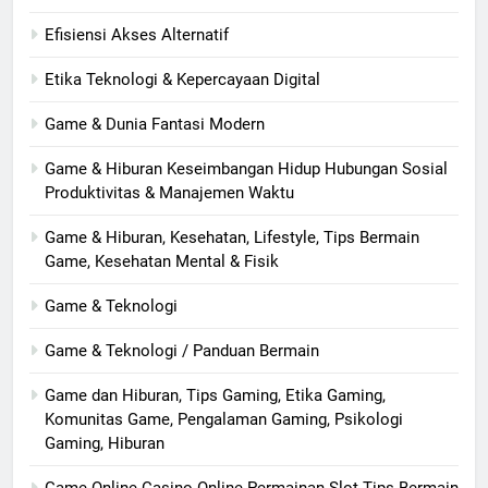
Efisiensi Akses Alternatif
Etika Teknologi & Kepercayaan Digital
Game & Dunia Fantasi Modern
Game & Hiburan Keseimbangan Hidup Hubungan Sosial
Produktivitas & Manajemen Waktu
Game & Hiburan, Kesehatan, Lifestyle, Tips Bermain
Game, Kesehatan Mental & Fisik
Game & Teknologi
Game & Teknologi / Panduan Bermain
Game dan Hiburan, Tips Gaming, Etika Gaming,
Komunitas Game, Pengalaman Gaming, Psikologi
Gaming, Hiburan