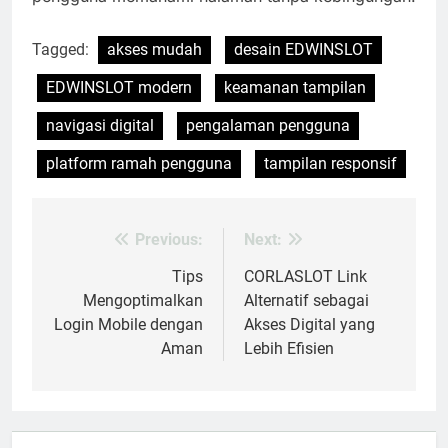
Tagged:
akses mudah
desain EDWINSLOT
EDWINSLOT modern
keamanan tampilan
navigasi digital
pengalaman pengguna
platform ramah pengguna
tampilan responsif
Previous:
Next:
Post
navigation
Tips
CORLASLOT Link
Mengoptimalkan
Alternatif sebagai
Login Mobile dengan
Akses Digital yang
Aman
Lebih Efisien