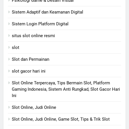
Psikologi Game & Desain Visual
Sistem Adaptif dan Keamanan Digital
Sistem Login Platform Digital
situs slot online resmi
slot
Slot dan Permainan
slot gacor hari ini
Slot Online Terpercaya, Tips Bermain Slot, Platform
Gaming Indonesia, Sistem Anti Rungkad, Slot Gacor Hari
Ini
Slot Online, Judi Online
Slot Online, Judi Online, Game Slot, Tips & Trik Slot