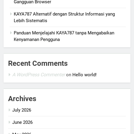
Gangguan Browser
KAYA787 Alternatif dengan Struktur Informasi yang
Lebih Sistematis
Panduan Menjelajahi KAYA787 tanpa Mengabaikan
Kenyamanan Pengguna
Recent Comments
A WordPress Commenter
on
Hello world!
Archives
July 2026
June 2026