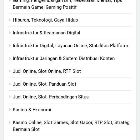
Gaming, Pengembangan Diri, Kesehatan Mental, Tips
Bermain Game, Gaming Positif
Hiburan, Teknologi, Gaya Hidup
Infrastruktur & Keamanan Digital
Infrastruktur Digital, Layanan Online, Stabilitas Platform
Infrastruktur Jaringan & Sistem Distribusi Konten
Judi Online, Slot Online, RTP Slot
Judi Online, Slot, Panduan Slot
Judi Online, Slot, Perbandingan Situs
Kasino & Ekonomi
Kasino Online, Slot Games, Slot Gacor, RTP Slot, Strategi
Bermain Slot