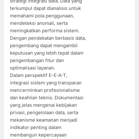
strategi integrasi data. Data yang
terkumpul dapat dianalisis untuk
memahami pola penggunaan,
mendeteksi anomali, serta
meningkatkan performa sistem.
Dengan pendekatan berbasis data,
pengembang dapat mengambil
keputusan yang lebih tepat dalam
pengembangan fitur dan
optimalisasi layanan.
Dalam perspektif E-E-A-T,
integrasi sistem yang transparan
mencerminkan profesionalisme
dan keahlian teknis. Dokumentasi
yang jelas mengenai kebijakan
privasi, pengelolaan data, serta
mekanisme keamanan menjadi
indikator penting dalam
membangun kepercayaan