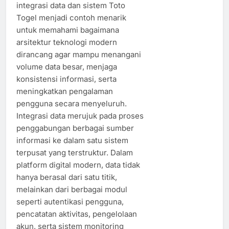
integrasi data dan sistem Toto
Togel menjadi contoh menarik
untuk memahami bagaimana
arsitektur teknologi modern
dirancang agar mampu menangani
volume data besar, menjaga
konsistensi informasi, serta
meningkatkan pengalaman
pengguna secara menyeluruh.
Integrasi data merujuk pada proses
penggabungan berbagai sumber
informasi ke dalam satu sistem
terpusat yang terstruktur. Dalam
platform digital modern, data tidak
hanya berasal dari satu titik,
melainkan dari berbagai modul
seperti autentikasi pengguna,
pencatatan aktivitas, pengelolaan
akun, serta sistem monitoring