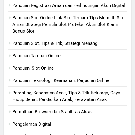
Panduan Registrasi Aman dan Perlindungan Akun Digital
Panduan Slot Online Link Slot Terbaru Tips Memilih Slot
Aman Strategi Pemula Slot Proteksi Akun Slot Klaim
Bonus Slot
Panduan Slot, Tips & Trik, Strategi Menang
Panduan Taruhan Online
Panduan, Slot Online
Panduan, Teknologi, Keamanan, Perjudian Online
Parenting, Kesehatan Anak, Tips & Trik Keluarga, Gaya
Hidup Sehat, Pendidikan Anak, Perawatan Anak
Pemulihan Browser dan Stabilitas Akses
Pengalaman Digital