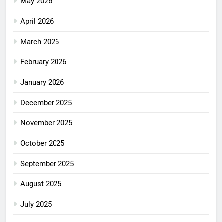
May 2026
April 2026
March 2026
February 2026
January 2026
December 2025
November 2025
October 2025
September 2025
August 2025
July 2025