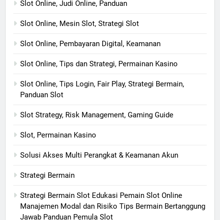
Slot Online, Judi Online, Panduan
Slot Online, Mesin Slot, Strategi Slot
Slot Online, Pembayaran Digital, Keamanan
Slot Online, Tips dan Strategi, Permainan Kasino
Slot Online, Tips Login, Fair Play, Strategi Bermain,
Panduan Slot
Slot Strategy, Risk Management, Gaming Guide
Slot, Permainan Kasino
Solusi Akses Multi Perangkat & Keamanan Akun
Strategi Bermain
Strategi Bermain Slot Edukasi Pemain Slot Online
Manajemen Modal dan Risiko Tips Bermain Bertanggung
Jawab Panduan Pemula Slot