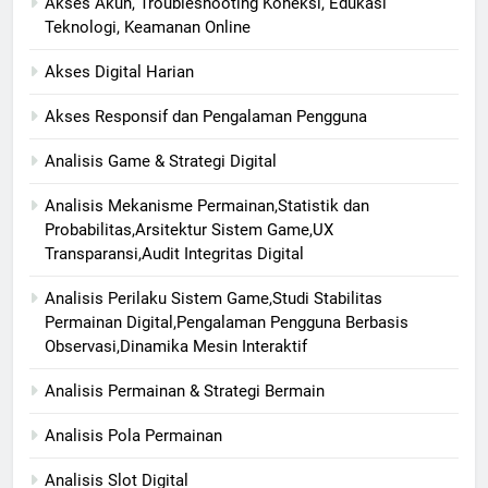
Akses Akun, Troubleshooting Koneksi, Edukasi
Teknologi, Keamanan Online
Akses Digital Harian
Akses Responsif dan Pengalaman Pengguna
Analisis Game & Strategi Digital
Analisis Mekanisme Permainan,Statistik dan
Probabilitas,Arsitektur Sistem Game,UX
Transparansi,Audit Integritas Digital
Analisis Perilaku Sistem Game,Studi Stabilitas
Permainan Digital,Pengalaman Pengguna Berbasis
Observasi,Dinamika Mesin Interaktif
Analisis Permainan & Strategi Bermain
Analisis Pola Permainan
Analisis Slot Digital