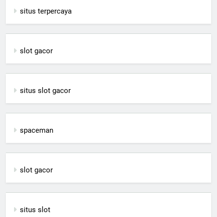
situs terpercaya
slot gacor
situs slot gacor
spaceman
slot gacor
situs slot