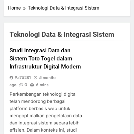
Home
Teknologi Data & Integrasi Sistem
Teknologi Data & Integrasi Sistem
Studi Integrasi Data dan
Sistem Toto Togel dalam
Infrastruktur Digital Modern
9a75281
5 months
ago
0
6 mins
Perkembangan teknologi digital
telah mendorong berbagai
platform berbasis web untuk
mengoptimalkan pengelolaan data
dan integrasi sistem secara lebih
efisien. Dalam konteks ini, studi