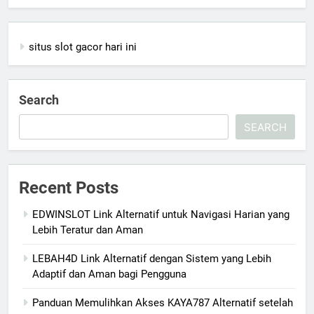
situs slot gacor hari ini
Search
SEARCH
Recent Posts
EDWINSLOT Link Alternatif untuk Navigasi Harian yang
Lebih Teratur dan Aman
LEBAH4D Link Alternatif dengan Sistem yang Lebih
Adaptif dan Aman bagi Pengguna
Panduan Memulihkan Akses KAYA787 Alternatif setelah