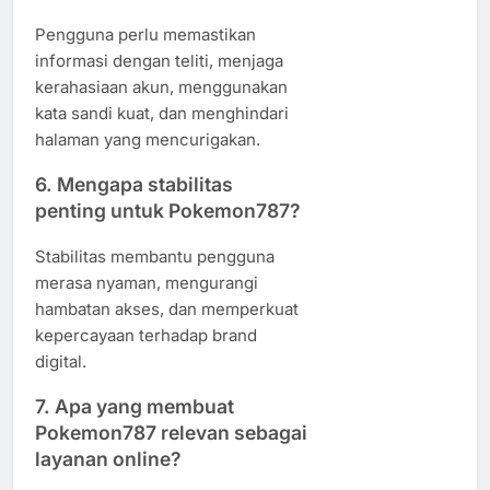
Pengguna perlu memastikan
informasi dengan teliti, menjaga
kerahasiaan akun, menggunakan
kata sandi kuat, dan menghindari
halaman yang mencurigakan.
6. Mengapa stabilitas
penting untuk Pokemon787?
Stabilitas membantu pengguna
merasa nyaman, mengurangi
hambatan akses, dan memperkuat
kepercayaan terhadap brand
digital.
7. Apa yang membuat
Pokemon787 relevan sebagai
layanan online?