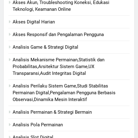
Akses Akun, Troubleshooting Koneksi, Edukasi
Teknologi, Keamanan Online
Akses Digital Harian
Akses Responsif dan Pengalaman Pengguna
Analisis Game & Strategi Digital
Analisis Mekanisme Permainan,Statistik dan
Probabilitas,Arsitektur Sistem Game,UX
Transparansi,Audit Integritas Digital
Analisis Perilaku Sistem Game,Studi Stabilitas
Permainan Digital,Pengalaman Pengguna Berbasis
Observasi,Dinamika Mesin Interaktif
Analisis Permainan & Strategi Bermain
Analisis Pola Permainan
Analisis Slot Digital