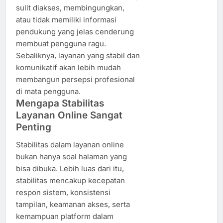
sulit diakses, membingungkan,
atau tidak memiliki informasi
pendukung yang jelas cenderung
membuat pengguna ragu.
Sebaliknya, layanan yang stabil dan
komunikatif akan lebih mudah
membangun persepsi profesional
di mata pengguna.
Mengapa Stabilitas
Layanan Online Sangat
Penting
Stabilitas dalam layanan online
bukan hanya soal halaman yang
bisa dibuka. Lebih luas dari itu,
stabilitas mencakup kecepatan
respon sistem, konsistensi
tampilan, keamanan akses, serta
kemampuan platform dalam