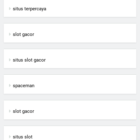
situs terpercaya
slot gacor
situs slot gacor
spaceman
slot gacor
situs slot