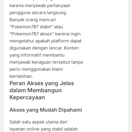
karena menjawab pertanyaan
pengguna secara langsung.
Banyak orang mencari
“Pokemon787 stabil” atau
“Pokemon787 akses” karena ingin
mengetahui apakah platform dapat
digunakan dengan lancar. Konten
yang informatif membantu
menjawab keraguan tersebut tanpa
perlu menggunakan klaim
berlebihan.
Peran Akses yang Jelas
dalam Membangun
Kepercayaan
Akses yang Mudah Dipahami
Salah satu aspek utama dari
layanan online yang stabil adalah