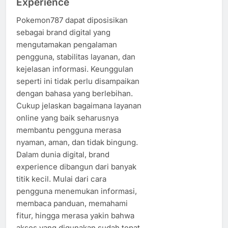
Experience
Pokemon787 dapat diposisikan
sebagai brand digital yang
mengutamakan pengalaman
pengguna, stabilitas layanan, dan
kejelasan informasi. Keunggulan
seperti ini tidak perlu disampaikan
dengan bahasa yang berlebihan.
Cukup jelaskan bagaimana layanan
online yang baik seharusnya
membantu pengguna merasa
nyaman, aman, dan tidak bingung.
Dalam dunia digital, brand
experience dibangun dari banyak
titik kecil. Mulai dari cara
pengguna menemukan informasi,
membaca panduan, memahami
fitur, hingga merasa yakin bahwa
akses yang digunakan sudah tepat.