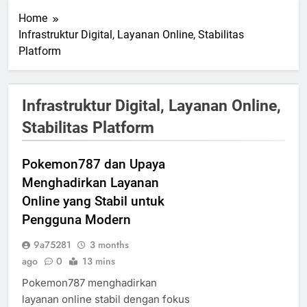
Home
Infrastruktur Digital, Layanan Online, Stabilitas
Platform
Infrastruktur Digital, Layanan Online,
Stabilitas Platform
Pokemon787 dan Upaya
Menghadirkan Layanan
Online yang Stabil untuk
Pengguna Modern
9a75281
3 months
ago
0
13 mins
Pokemon787 menghadirkan
layanan online stabil dengan fokus