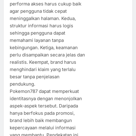
performa akses harus cukup baik
agar pengguna tidak cepat
meninggalkan halaman. Kedua,
struktur informasi harus logis
sehingga pengguna dapat
memahami layanan tanpa
kebingungan. Ketiga, keamanan
perlu disampaikan secara jelas dan
realistis. Keempat, brand harus
menghindari klaim yang terlalu
besar tanpa penjelasan
pendukung.
Pokemon787 dapat memperkuat
identitasnya dengan menonjolkan
aspek-aspek tersebut. Daripada
hanya berfokus pada promosi,
brand lebih baik membangun
kepercayaan melalui informasi
yang membantu. Pendekatan ini