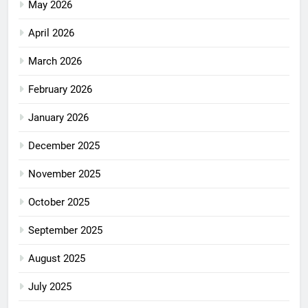
May 2026
April 2026
March 2026
February 2026
January 2026
December 2025
November 2025
October 2025
September 2025
August 2025
July 2025