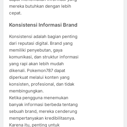
mereka butuhkan dengan lebih
cepat.
Konsistensi Informasi Brand
Konsistensi adalah bagian penting
dari reputasi digital. Brand yang
memiliki penyebutan, gaya
komunikasi, dan struktur informasi
yang rapi akan lebih mudah
dikenali. Pokemon787 dapat
diperkuat melalui konten yang
konsisten, profesional, dan tidak
membingungkan.
Ketika pengguna menemukan
banyak informasi berbeda tentang
sebuah brand, mereka cenderung
mempertanyakan kredibilitasnya.
Karena itu, penting untuk