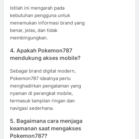
Istilah ini mengarah pada
kebutuhan pengguna untuk
menemukan informasi brand yang
benar, jelas, dan tidak
membingungkan.
4. Apakah Pokemon787
mendukung akses mobile?
Sebagai brand digital modern,
Pokemon787 idealnya perlu
menghadirkan pengalaman yang
nyaman di perangkat mobile,
termasuk tampilan ringan dan
navigasi sederhana.
5. Bagaimana cara menjaga
keamanan saat mengakses
Pokemon787?