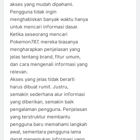
akses yang mudah dipahami.
Pengguna tidak ingin
menghabiskan banyak waktu hanya
untuk mencari informasi dasar.
Ketika seseorang mencari
Pokemon787, mereka biasanya
mengharapkan penjelasan yang
jelas tentang brand, fitur umum,
dan cara mengenali informasi yang
relevan.
Akses yang jelas tidak berarti
harus dibuat rumit. Justru,
semakin sederhana alur informasi
yang diberikan, semakin baik
pengalaman pengguna. Penjelasan
yang terstruktur membantu
pengguna baru memahami langkah
awal, sementara pengguna lama
dapat menemukan informasi yang