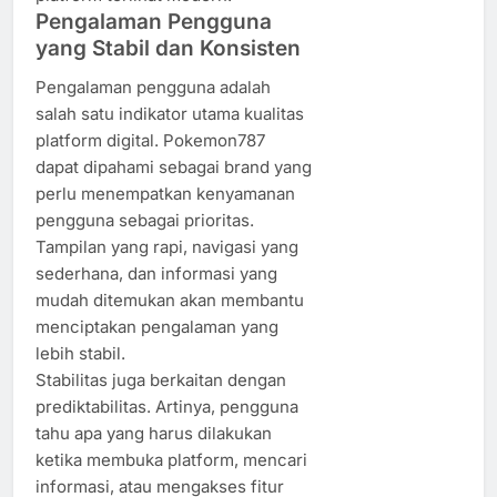
Pengalaman Pengguna
yang Stabil dan Konsisten
Pengalaman pengguna adalah
salah satu indikator utama kualitas
platform digital. Pokemon787
dapat dipahami sebagai brand yang
perlu menempatkan kenyamanan
pengguna sebagai prioritas.
Tampilan yang rapi, navigasi yang
sederhana, dan informasi yang
mudah ditemukan akan membantu
menciptakan pengalaman yang
lebih stabil.
Stabilitas juga berkaitan dengan
prediktabilitas. Artinya, pengguna
tahu apa yang harus dilakukan
ketika membuka platform, mencari
informasi, atau mengakses fitur