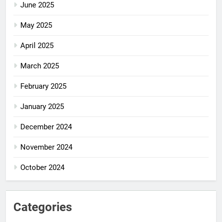
June 2025
May 2025
April 2025
March 2025
February 2025
January 2025
December 2024
November 2024
October 2024
Categories