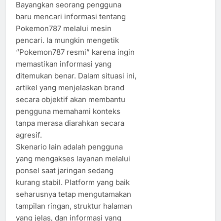
Bayangkan seorang pengguna
baru mencari informasi tentang
Pokemon787 melalui mesin
pencari. Ia mungkin mengetik
“Pokemon787 resmi” karena ingin
memastikan informasi yang
ditemukan benar. Dalam situasi ini,
artikel yang menjelaskan brand
secara objektif akan membantu
pengguna memahami konteks
tanpa merasa diarahkan secara
agresif.
Skenario lain adalah pengguna
yang mengakses layanan melalui
ponsel saat jaringan sedang
kurang stabil. Platform yang baik
seharusnya tetap mengutamakan
tampilan ringan, struktur halaman
yang jelas, dan informasi yang