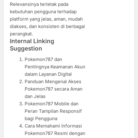
Relevansinya terletak pada
kebutuhan pengguna terhadap
platform yang jelas, aman, mudah
diakses, dan konsisten di berbagai
perangkat.
Internal Linking
Suggestion
Pokemon787 dan
Pentingnya Keamanan Akun
dalam Layanan Digital
Panduan Mengenal Akses
Pokemon787 secara Aman
dan Jelas
Pokemon787 Mobile dan
Peran Tampilan Responsif
bagi Pengguna
Cara Memahami Informasi
Pokemon787 Resmi dengan