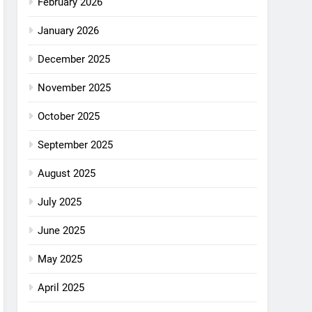
February 2026
January 2026
December 2025
November 2025
October 2025
September 2025
August 2025
July 2025
June 2025
May 2025
April 2025