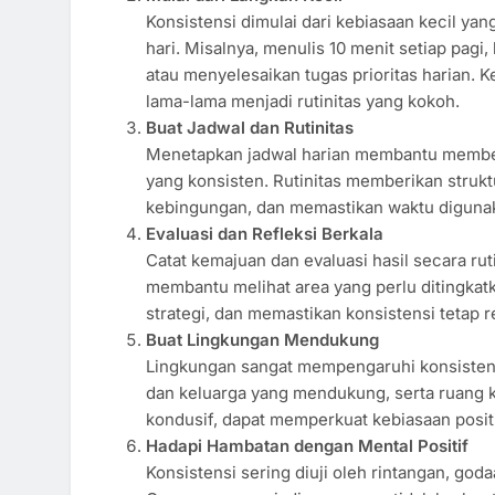
Konsistensi dimulai dari kebiasaan kecil yang
hari. Misalnya, menulis 10 menit setiap pagi,
atau menyelesaikan tugas prioritas harian. Ke
lama-lama menjadi rutinitas yang kokoh.
Buat Jadwal dan Rutinitas
Menetapkan jadwal harian membantu memben
yang konsisten. Rutinitas memberikan struk
kebingungan, dan memastikan waktu digunaka
Evaluasi dan Refleksi Berkala
Catat kemajuan dan evaluasi hasil secara ruti
membantu melihat area yang perlu ditingka
strategi, dan memastikan konsistensi tetap 
Buat Lingkungan Mendukung
Lingkungan sangat mempengaruhi konsistens
dan keluarga yang mendukung, serta ruang k
kondusif, dapat memperkuat kebiasaan positi
Hadapi Hambatan dengan Mental Positif
Konsistensi sering diuji oleh rintangan, god