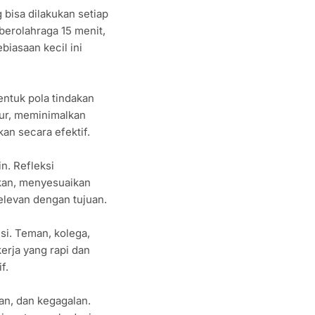
 bisa dilakukan setiap
 berolahraga 15 menit,
biasaan kecil ini
tuk pola tindakan
tur, meminimalkan
n secara efektif.
n. Refleksi
tkan, menyesuaikan
relevan dengan tujuan.
i. Teman, kolega,
erja yang rapi dan
f.
aan, dan kegagalan.