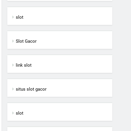
slot
Slot Gacor
link slot
situs slot gacor
slot