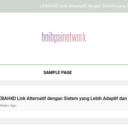
LEBAH4D Link Alternatif dengan Sistem yang 
Panduan Memulihkan Akses KAYA787 
KAYA787 Alternatif dengan St
EDWINSLOT Link Alternatif untuk Naviga
 HP AI Network
LEBAH4D Link Alternatif dengan Sistem yang 
Informasi Terbaru Tentang Kecerdasan Buatan Di HNI HP AI Ne
Panduan Memulihkan Akses KAYA787 
SAMPLE PAGE
KAYA787 Alternatif dengan St
Alternatif dengan Sistem yang Lebih Adaptif dan Aman bagi