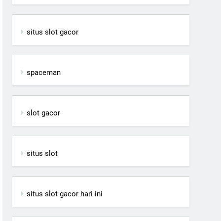
situs slot gacor
spaceman
slot gacor
situs slot
situs slot gacor hari ini