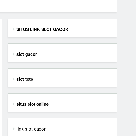
SITUS LINK SLOT GACOR
slot gacor
slot toto
situs slot online
link slot gacor