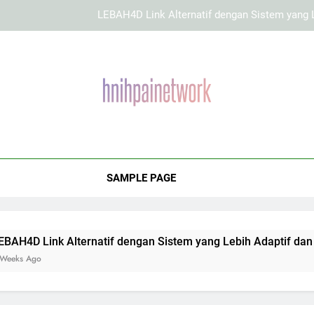
LEBAH4D Link Alternatif dengan Sistem yang 
Panduan Memulihkan Akses KAYA787 
KAYA787 Alternatif dengan St
EDWINSLOT Link Alternatif untuk Naviga
 HP AI Network
LEBAH4D Link Alternatif dengan Sistem yang 
Informasi Terbaru Tentang Kecerdasan Buatan Di HNI HP AI Ne
Panduan Memulihkan Akses KAYA787 
SAMPLE PAGE
KAYA787 Alternatif dengan St
atif dengan Sistem yang Lebih Adaptif dan Aman bagi Pengg