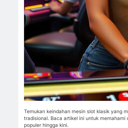
Temukan keindahan mesin slot klasik yang
tradisional. Baca artikel ini untuk memahami
populer hingga kini.