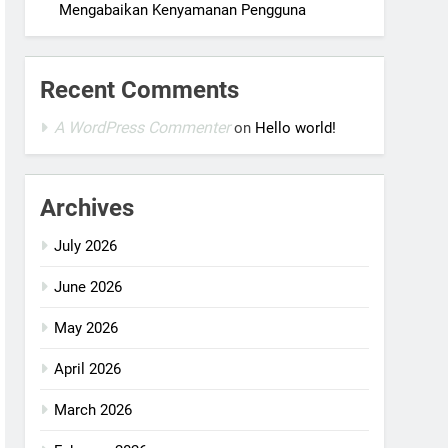
Mengabaikan Kenyamanan Pengguna
Recent Comments
A WordPress Commenter
on
Hello world!
Archives
July 2026
June 2026
May 2026
April 2026
March 2026