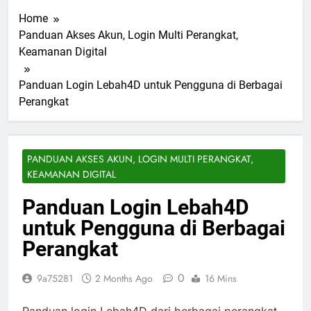
Home
Panduan Akses Akun, Login Multi Perangkat,
Keamanan Digital
Panduan Login Lebah4D untuk Pengguna di Berbagai
Perangkat
PANDUAN AKSES AKUN, LOGIN MULTI PERANGKAT,
KEAMANAN DIGITAL
Panduan Login Lebah4D
untuk Pengguna di Berbagai
Perangkat
0
9a75281
2 Months Ago
16 Mins