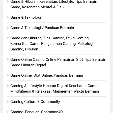
Game & Hiburan, Kesehatan, Lifestyle, Tips Bermain
Game, Kesehatan Mental & Fisik
Game & Teknologi
Game & Teknologi / Panduan Bermain
Game dan Hiburan, Tips Gaming, Etika Gaming,
Komunitas Game, Pengalaman Gaming, Psikologi
Gaming, Hiburan
Game Online Casino Online Permainan Slot Tips Bermain
Game Hiburan Digital
Game Online, Slot Online, Panduan Bermain
Gaming & Lifestyle Hiburan Digital Kesehatan Gamer
Mindfulness & Relaksasi Manajemen Waktu Bermain
Gaming Culture & Community
Gaming, Panduan, Champion4D