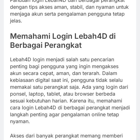
Panduan login Lebah4D dari berbagai perangkat
dengan tips akses aman, stabil, dan nyaman untuk
menjaga akun serta pengalaman pengguna tetap
jelas.
Memahami Login Lebah4D di
Berbagai Perangkat
Lebah4D login menjadi salah satu pencarian
penting bagi pengguna yang ingin mengakses
akun secara cepat, aman, dan terarah. Dalam
kebiasaan digital saat ini, pengguna tidak selalu
memakai satu perangkat saja. Ada yang login dari
ponsel, laptop, tablet, atau browser berbeda
sesuai kebutuhan harian. Karena itu, memahami
cara login Lebah4D di berbagai perangkat menjadi
langkah penting agar pengalaman online tetap
nyaman.
Akses dari banyak perangkat memang memberi