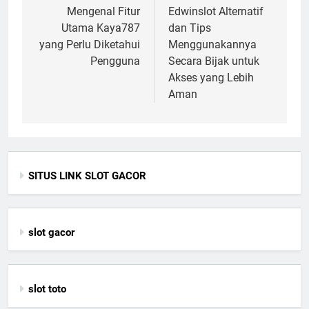
navigation
Mengenal Fitur
Edwinslot Alternatif
Utama Kaya787
dan Tips
yang Perlu Diketahui
Menggunakannya
Pengguna
Secara Bijak untuk
Akses yang Lebih
Aman
SITUS LINK SLOT GACOR
slot gacor
slot toto