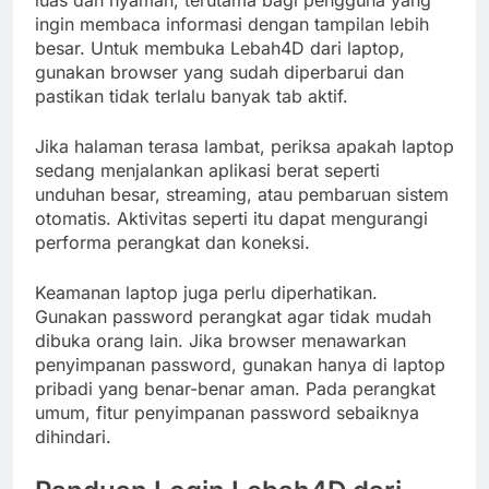
ingin membaca informasi dengan tampilan lebih
besar. Untuk membuka Lebah4D dari laptop,
gunakan browser yang sudah diperbarui dan
pastikan tidak terlalu banyak tab aktif.
Jika halaman terasa lambat, periksa apakah laptop
sedang menjalankan aplikasi berat seperti
unduhan besar, streaming, atau pembaruan sistem
otomatis. Aktivitas seperti itu dapat mengurangi
performa perangkat dan koneksi.
Keamanan laptop juga perlu diperhatikan.
Gunakan password perangkat agar tidak mudah
dibuka orang lain. Jika browser menawarkan
penyimpanan password, gunakan hanya di laptop
pribadi yang benar-benar aman. Pada perangkat
umum, fitur penyimpanan password sebaiknya
dihindari.