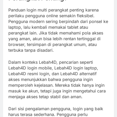
Panduan login multi perangkat penting karena
perilaku pengguna online semakin fleksibel.
Pengguna modern sering berpindah dari ponsel ke
laptop, lalu kembali memakai tablet atau
perangkat lain. Jika tidak memahami pola akses
yang aman, akun bisa lebih rentan tertinggal di
browser, tersimpan di perangkat umum, atau
terbuka tanpa disadari.
Dalam konteks Lebah4D, pencarian seperti
Lebah4D login mobile, Lebah4D login laptop,
Lebah4D resmi login, dan Lebah4D alternatif
akses menunjukkan bahwa pengguna ingin
memperoleh kejelasan. Mereka tidak hanya ingin
masuk ke akun, tetapi juga ingin mengetahui cara
menjaga akses tetap stabil dan aman.
Dari sisi pengalaman pengguna, login yang baik
harus terasa sederhana. Pengguna perlu