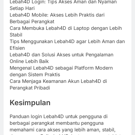
Lebah4D Login: Tips Akses Aman dan Nyaman
Setiap Hari
Lebah4D Mobile: Akses Lebih Praktis dari
Berbagai Perangkat
Cara Membuka Lebah4D di Laptop dengan Lebih
Stabil
Tips Menggunakan Lebah4D agar Lebih Aman dan
Efisien
Lebah4D dan Solusi Akses untuk Pengalaman
Online Lebih Baik
Mengenal Lebah4D sebagai Platform Modern
dengan Sistem Praktis
Cara Menjaga Keamanan Akun Lebah4D di
Perangkat Pribadi
Kesimpulan
Panduan login Lebah4D untuk pengguna di
berbagai perangkat membantu pengguna
memahami cara akses yang lebih aman, stabil,