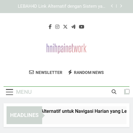
Skip
Panduan Memulihkan Akses KAYA787 Alternatif
to
setelah Gangguan Browser
content
KAYA787 Alternatif dengan Struktur Informasi
yang Lebih Sistematis
EDWINSLOT Link Alternatif untuk Navigasi Harian
yang Lebih Teratur dan Aman
LEBAH4D Link Alternatif dengan Sistem yang
Lebih Adaptif dan Aman bagi Pengguna
Panduan Memulihkan Akses KAYA787 Alternatif
setelah Gangguan Browser
HNI HP AI
Dapatkan Informasi Terbaru Tentang
KAYA787 Alternatif dengan Struktur Informasi
NEWSLETTER
RANDOM NEWS
Network
yang Lebih Sistematis
Kecerdasan Buatan Di HNI HP AI Network.
MENU
DWINSLOT Link Alternatif untuk Navigasi Harian yang Lebih T
HEADLINES
 Weeks Ago