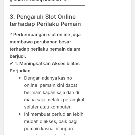
3. Pengaruh Slot Online
terhadap Perilaku Pemain
?
Perkembangan slot online juga
membawa perubahan besar
terhadap perilaku pemain dalam
berjudi.
✔
1. Meningkatkan Aksesibilitas
Perjudian
Dengan adanya kasino
online, pemain kini dapat
bermain kapan saja dan di
mana saja melalui perangkat
seluler atau komputer.
Ini membuat perjudian lebih
mudah diakses, baik bagi
pemain kasual maupun