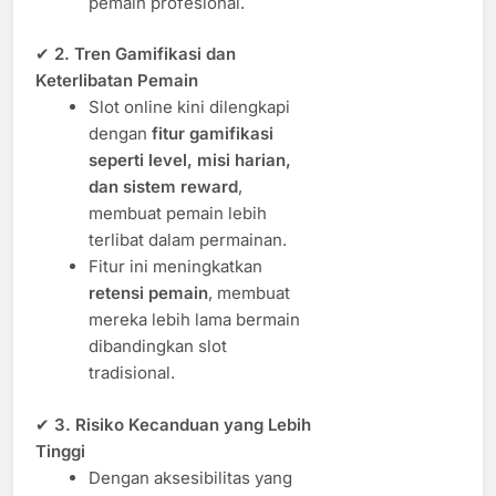
pemain profesional.
✔
2. Tren Gamifikasi dan
Keterlibatan Pemain
Slot online kini dilengkapi
dengan
fitur gamifikasi
seperti level, misi harian,
dan sistem reward
,
membuat pemain lebih
terlibat dalam permainan.
Fitur ini meningkatkan
retensi pemain
, membuat
mereka lebih lama bermain
dibandingkan slot
tradisional.
✔
3. Risiko Kecanduan yang Lebih
Tinggi
Dengan aksesibilitas yang