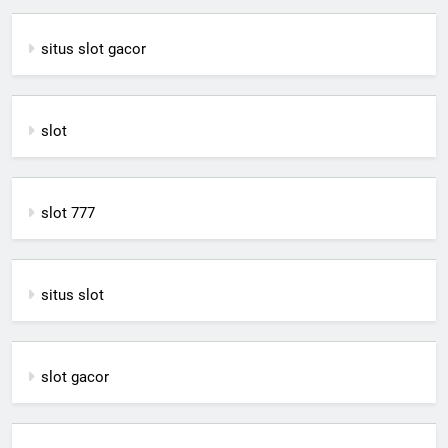
situs slot gacor
slot
slot 777
situs slot
slot gacor