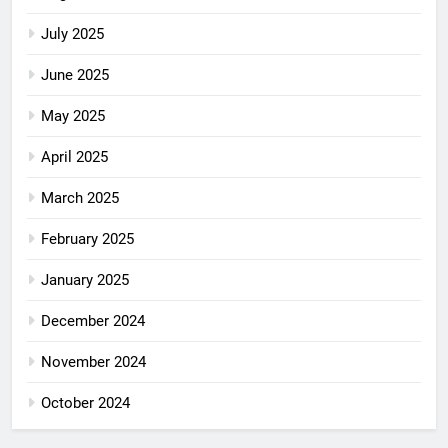
July 2025
June 2025
May 2025
April 2025
March 2025
February 2025
January 2025
December 2024
November 2024
October 2024