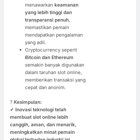
menawarkan
keamanan
yang lebih tinggi dan
transparansi penuh
,
memastikan pemain
mendapatkan pengalaman
yang adil.
Cryptocurrency seperti
Bitcoin dan Ethereum
semakin banyak digunakan
dalam taruhan slot online,
memberikan transaksi yang
cepat dan anonim.
?
Kesimpulan:
✔
Inovasi teknologi telah
membuat slot online lebih
canggih, aman, dan menarik,
meningkatkan minat pemain
global terhadap industri ini.