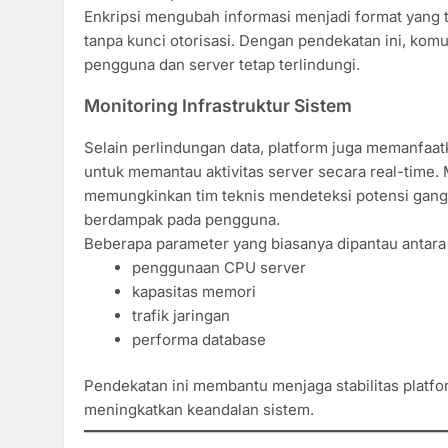
Enkripsi mengubah informasi menjadi format yang t
tanpa kunci otorisasi. Dengan pendekatan ini, komu
pengguna dan server tetap terlindungi.
Monitoring Infrastruktur Sistem
Selain perlindungan data, platform juga memanfaat
untuk memantau aktivitas server secara real-time.
memungkinkan tim teknis mendeteksi potensi gan
berdampak pada pengguna.
Beberapa parameter yang biasanya dipantau antara 
penggunaan CPU server
kapasitas memori
trafik jaringan
performa database
Pendekatan ini membantu menjaga stabilitas platfo
meningkatkan keandalan sistem.