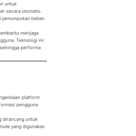
an untuk
er secara otomatis.
ri penumpukan beban
 membantu menjaga
engguna. Teknologi ini
 sehingga performa
gelolaan platform
nformasi pengguna
 dirancang untuk
etode yang digunakan