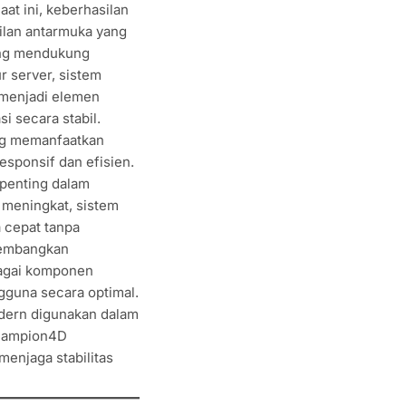
aat ini, keberhasilan
ilan antarmuka yang
ang mendukung
r server, sistem
 menjadi elemen
i secara stabil.
ang memanfaatkan
sponsif dan efisien.
 penting dalam
 meningkat, sistem
 cepat tanpa
gembangkan
bagai komponen
ngguna secara optimal.
odern digunakan dalam
Champion4D
menjaga stabilitas