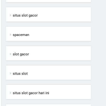
situs slot gacor
spaceman
slot gacor
situs slot
situs slot gacor hari ini