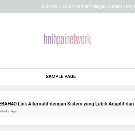
LEBAH4D Link Alternatif dengan Sistem yang 
Panduan Memulihkan Akses KAYA787 
KAYA787 Alternatif dengan St
EDWINSLOT Link Alternatif untuk Naviga
 HP AI Network
LEBAH4D Link Alternatif dengan Sistem yang 
Informasi Terbaru Tentang Kecerdasan Buatan Di HNI HP AI Ne
Panduan Memulihkan Akses KAYA787 
SAMPLE PAGE
KAYA787 Alternatif dengan St
Alternatif dengan Sistem yang Lebih Adaptif dan Aman bagi