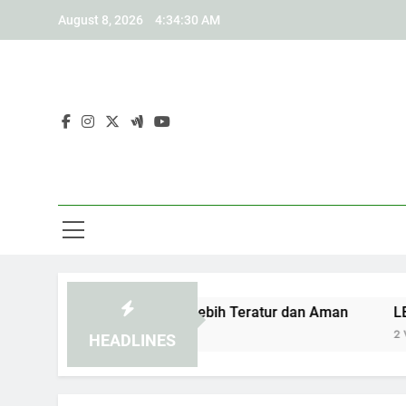
Skip
August 8, 2026
4:34:31 AM
to
content
HNI
Dapatkan 
gasi Harian yang Lebih Teratur dan Aman
LEBAH4D Link 
2 Weeks Ago
HEADLINES