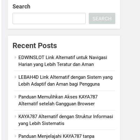
Search
SEARCH
Recent Posts
EDWINSLOT Link Alternatif untuk Navigasi
Harian yang Lebih Teratur dan Aman
LEBAH4D Link Alternatif dengan Sistem yang
Lebih Adaptif dan Aman bagi Pengguna
Panduan Memulihkan Akses KAYA787
Alternatif setelah Gangguan Browser
KAYA787 Alternatif dengan Struktur Informasi
yang Lebih Sistematis
Panduan Menjelajahi KAYA787 tanpa