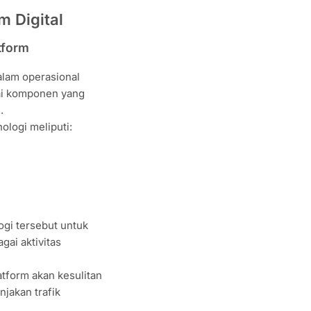
m Digital
tform
alam operasional
agai komponen yang
.
logi meliputi:
gi tersebut untuk
ai aktivitas
atform akan kesulitan
njakan trafik