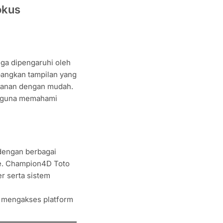
okus
ga dipengaruhi oleh
angkan tampilan yang
yanan dengan mudah.
gguna memahami
dengan berbagai
ne. Champion4D Toto
r serta sistem
 mengakses platform