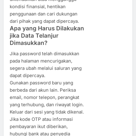
kondisi finansial, hentikan
penggunaan dan cari dukungan
dari pihak yang dapat dipercaya.
Apa yang Harus Dilakukan
jika Data Telanjur
Dimasukkan?
Jika password telah dimasukkan
pada halaman mencurigakan,
segera ubah melalui saluran yang
dapat dipercaya.
Gunakan password baru yang
berbeda dari akun lain. Periksa
email, nomor telepon, perangkat
yang terhubung, dan riwayat login.
Keluar dari sesi yang tidak dikenal.
Jika kode OTP atau informasi
pembayaran ikut diberikan,
hubungi bank atau penyedia