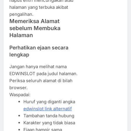
hapus entri mencurigakan atau
halaman yang terbuka akibat
pengalihan.
Memeriksa Alamat
sebelum Membuka
Halaman
Perhatikan ejaan secara
lengkap
Jangan hanya melihat nama
EDWINSLOT pada judul halaman.
Periksa seluruh alamat di bilah
browser.
Waspadai:
Huruf yang diganti angka
edwinslot link alternatif
Tambahan tanda hubung
Karakter yang tidak biasa
Ejaan hampir sama