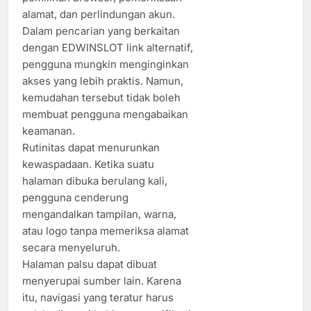
alamat, dan perlindungan akun.
Dalam pencarian yang berkaitan
dengan EDWINSLOT link alternatif,
pengguna mungkin menginginkan
akses yang lebih praktis. Namun,
kemudahan tersebut tidak boleh
membuat pengguna mengabaikan
keamanan.
Rutinitas dapat menurunkan
kewaspadaan. Ketika suatu
halaman dibuka berulang kali,
pengguna cenderung
mengandalkan tampilan, warna,
atau logo tanpa memeriksa alamat
secara menyeluruh.
Halaman palsu dapat dibuat
menyerupai sumber lain. Karena
itu, navigasi yang teratur harus