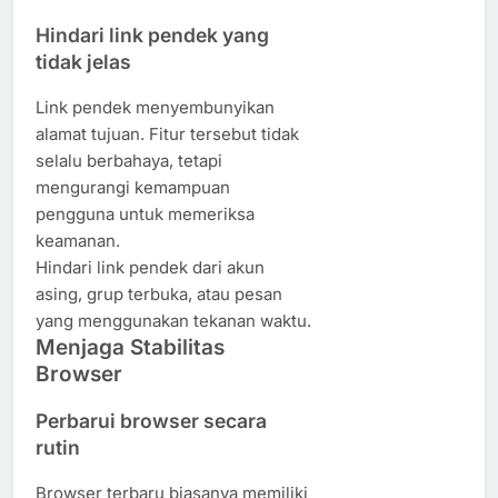
Hindari link pendek yang
tidak jelas
Link pendek menyembunyikan
alamat tujuan. Fitur tersebut tidak
selalu berbahaya, tetapi
mengurangi kemampuan
pengguna untuk memeriksa
keamanan.
Hindari link pendek dari akun
asing, grup terbuka, atau pesan
yang menggunakan tekanan waktu.
Menjaga Stabilitas
Browser
Perbarui browser secara
rutin
Browser terbaru biasanya memiliki