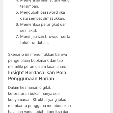
Memeriksa alamat lain yang
tersimpan.
Mengubah password jika
data sempat dimasukkan.
Memeriksa perangkat dan
sesi aktif.
Meninjau izin browser serta
folder unduhan.
Skenario ini menunjukkan bahwa
pengelolaan bookmark dan tab
memiliki peran dalam keamanan.
Insight Berdasarkan Pola
Penggunaan Harian
Dalam keamanan digital,
keteraturan bukan hanya soal
kenyamanan. Struktur yang jelas
membantu pengguna membedakan
halaman yang sudah diperiksa dari