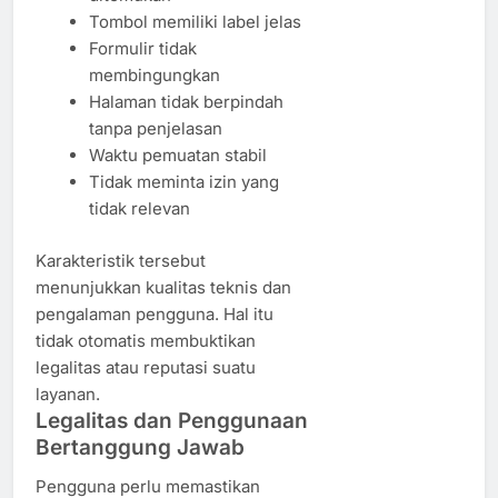
Tombol memiliki label jelas
Formulir tidak
membingungkan
Halaman tidak berpindah
tanpa penjelasan
Waktu pemuatan stabil
Tidak meminta izin yang
tidak relevan
Karakteristik tersebut
menunjukkan kualitas teknis dan
pengalaman pengguna. Hal itu
tidak otomatis membuktikan
legalitas atau reputasi suatu
layanan.
Legalitas dan Penggunaan
Bertanggung Jawab
Pengguna perlu memastikan