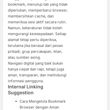
bookmark, menutup tab yang tidak
diperlukan, memperbarui browser,
membersihkan cache, dan
memeriksa sesi aktif secara rutin.
Namun, keteraturan tidak boleh
mengurangi kewaspadaan. Setiap
alamat tetap perlu diperiksa,
terutama jika berasal dari pesan
pribadi, grup percakapan, iklan,
atau sumber asing.
Navigasi digital yang baik bukan
hanya cepat dan rapi, tetapi juga
aman, transparan, dan melindungi
informasi pengguna.
Internal Linking
Suggestion
Cara Mengelola Bookmark
Browser dengan Aman