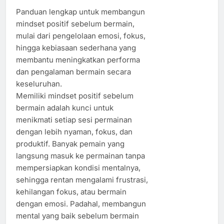
Panduan lengkap untuk membangun
mindset positif sebelum bermain,
mulai dari pengelolaan emosi, fokus,
hingga kebiasaan sederhana yang
membantu meningkatkan performa
dan pengalaman bermain secara
keseluruhan.
Memiliki mindset positif sebelum
bermain adalah kunci untuk
menikmati setiap sesi permainan
dengan lebih nyaman, fokus, dan
produktif. Banyak pemain yang
langsung masuk ke permainan tanpa
mempersiapkan kondisi mentalnya,
sehingga rentan mengalami frustrasi,
kehilangan fokus, atau bermain
dengan emosi. Padahal, membangun
mental yang baik sebelum bermain