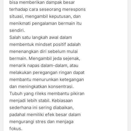
bisa memberikan dampak besar
terhadap cara seseorang merespons
situasi, mengambil keputusan, dan
menikmati pengalaman bermain itu
sendiri.
Salah satu langkah awal dalam
membentuk mindset positif adalah
menenangkan diri sebelum mulai
bermain. Mengambil jeda sejenak,
menarik napas dalam-dalam, atau
melakukan peregangan ringan dapat
membantu menurunkan ketegangan
dan meningkatkan konsentrasi.
Tubuh yang rileks membantu pikiran
menjadi lebih stabil. Kebiasaan
sederhana ini sering diabaikan,
padahal memiliki efek besar dalam
mengurangi stres dan menjaga
fokus.