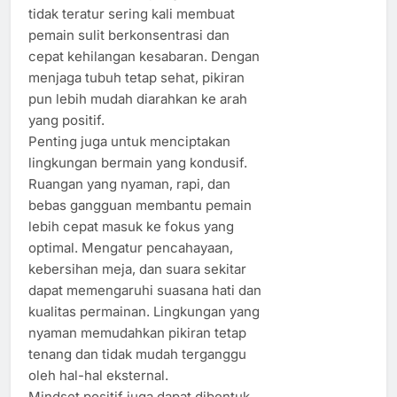
tidak teratur sering kali membuat
pemain sulit berkonsentrasi dan
cepat kehilangan kesabaran. Dengan
menjaga tubuh tetap sehat, pikiran
pun lebih mudah diarahkan ke arah
yang positif.
Penting juga untuk menciptakan
lingkungan bermain yang kondusif.
Ruangan yang nyaman, rapi, dan
bebas gangguan membantu pemain
lebih cepat masuk ke fokus yang
optimal. Mengatur pencahayaan,
kebersihan meja, dan suara sekitar
dapat memengaruhi suasana hati dan
kualitas permainan. Lingkungan yang
nyaman memudahkan pikiran tetap
tenang dan tidak mudah terganggu
oleh hal-hal eksternal.
Mindset positif juga dapat dibentuk