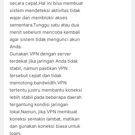
secara cepat.Hal ini bisa membuat
sistem mendeteksi aktivitas tidak
wajar dan memblokir akses
sementara.Tunggu satu atau dua
menit sebelum mencoba kembali
agar sistem tidak mengunci akun
Anda.
Gunakan VPN dengan server
terdekat jika jaringan Anda tidak
stabil, namun pastikan VPN
tersebut cepat dan tidak
memotong bandwidth.VPN
tertentu justru membantu koneksi
lebih stabil pada beberapa daerah
tergantung kondisi jaringan
lokal.Namun, jika VPN membuat
koneksi semakin lambat, matikan
dan gunakan koneksi biasa untuk
login.