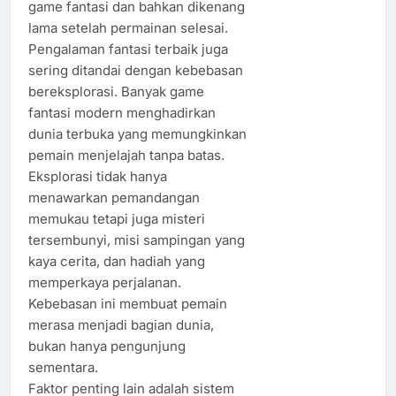
game fantasi dan bahkan dikenang
lama setelah permainan selesai.
Pengalaman fantasi terbaik juga
sering ditandai dengan kebebasan
bereksplorasi. Banyak game
fantasi modern menghadirkan
dunia terbuka yang memungkinkan
pemain menjelajah tanpa batas.
Eksplorasi tidak hanya
menawarkan pemandangan
memukau tetapi juga misteri
tersembunyi, misi sampingan yang
kaya cerita, dan hadiah yang
memperkaya perjalanan.
Kebebasan ini membuat pemain
merasa menjadi bagian dunia,
bukan hanya pengunjung
sementara.
Faktor penting lain adalah sistem