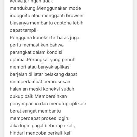
ketika jaringan tidak
mendukung.Menggunakan mode
incognito atau mengganti browser
biasanya membantu captcha lebih
cepat tampil.
Pengguna koneksi terbatas juga
perlu memastikan bahwa
perangkat dalam kondisi
optimal.Perangkat yang penuh
memori atau banyak aplikasi
berjalan di latar belakang dapat
memperlambat pemrosesan
halaman meski koneksi sudah
cukup baik.Membersihkan
penyimpanan dan menutup aplikasi
berat sangat membantu
mempercepat proses login.
Jika login gagal beberapa kali,
hindari mencoba berkali-kali