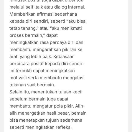
melalui self-talk atau dialog internal.
Memberikan afirmasi sederhana
kepada diri sendiri, seperti “aku bisa
tetap tenang,” atau “aku menikmati
proses bermain,” dapat
meningkatkan rasa percaya diri dan
membantu mengarahkan pikiran ke
arah yang lebih baik. Kebiasaan
berbicara positif kepada diri sendiri
ini terbukti dapat meningkatkan
motivasi serta membantu mengatasi
tekanan saat bermain.
Selain itu, menentukan tujuan kecil
sebelum bermain juga dapat
membantu mengatur pola pikir. Alih-
alih menargetkan hasil besar, pemain
bisa menetapkan tujuan sederhana
seperti meningkatkan refleks,