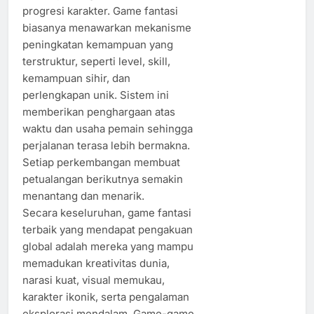
progresi karakter. Game fantasi
biasanya menawarkan mekanisme
peningkatan kemampuan yang
terstruktur, seperti level, skill,
kemampuan sihir, dan
perlengkapan unik. Sistem ini
memberikan penghargaan atas
waktu dan usaha pemain sehingga
perjalanan terasa lebih bermakna.
Setiap perkembangan membuat
petualangan berikutnya semakin
menantang dan menarik.
Secara keseluruhan, game fantasi
terbaik yang mendapat pengakuan
global adalah mereka yang mampu
memadukan kreativitas dunia,
narasi kuat, visual memukau,
karakter ikonik, serta pengalaman
eksplorasi mendalam. Game-game