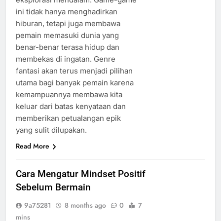
ini tidak hanya menghadirkan
hiburan, tetapi juga membawa
pemain memasuki dunia yang
benar-benar terasa hidup dan
membekas di ingatan. Genre
fantasi akan terus menjadi pilihan
utama bagi banyak pemain karena
kemampuannya membawa kita
keluar dari batas kenyataan dan
memberikan petualangan epik
yang sulit dilupakan.
Read More
Cara Mengatur Mindset Positif
Sebelum Bermain
9a75281
8 months ago
0
7
mins