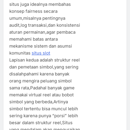
situs juga idealnya membahas
konsep fairness secara
umum,misalnya pentingnya
audit,log transaksi,dan konsistensi
aturan permainan,agar pembaca
memahami batas antara
mekanisme sistem dan asumsi
komunitas
situs slot
Lapisan kedua adalah struktur reel
dan pemetaan simbol,yang sering
disalahpahami karena banyak
orang mengira peluang simbol
sama rata,Padahal banyak game
memakai virtual reel atau bobot
simbol yang berbeda,Artinya
simbol tertentu bisa muncul lebih
sering karena punya “porsi” lebih
besar dalam struktur reel,Situs
yang mendalam akan menguraikan