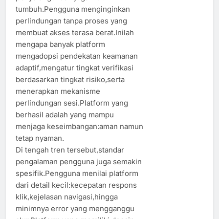
tumbuh.Pengguna menginginkan
perlindungan tanpa proses yang
membuat akses terasa berat.Inilah
mengapa banyak platform
mengadopsi pendekatan keamanan
adaptif,mengatur tingkat verifikasi
berdasarkan tingkat risiko,serta
menerapkan mekanisme
perlindungan sesi.Platform yang
berhasil adalah yang mampu
menjaga keseimbangan:aman namun
tetap nyaman.
Di tengah tren tersebut,standar
pengalaman pengguna juga semakin
spesifik.Pengguna menilai platform
dari detail kecil:kecepatan respons
klik,kejelasan navigasi,hingga
minimnya error yang mengganggu