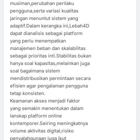
musiman,perubahan perilaku
pengguna,serta variasi kualitas
jaringan menuntut sistem yang
adaptif.Dalam kerangka ini,Lebah4D
dapat dianalisis sebagai platform
yang perlu menempatkan
manajemen beban dan skalabilitas
sebagai prioritas inti.Stabilitas bukan
hanya soal kapasitas,melainkan juga
soal bagaimana sistem
mendistribusikan permintaan secara
efisien agar pengalaman pengguna
tetap konsisten.
Keamanan akses menjadi faktor
yang semakin menentukan dalam
lanskap platform online
kontemporer.Seiring meningkatnya
volume aktivitas digital,risiko
penyalahgunaan juga ikut