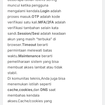
muncul ketika pengguna
mengalami kendala.
Login
adalah
proses masuk.
OTP
adalah kode
verifikasi satu kali.
MFA/2FA
adalah
verifikasi tambahan selain kata
sandi.
Session/Sesi
adalah keadaan
akun yang masih “terbuka” di
browser.
Timeout
berarti
permintaan melewati batas
waktu.
Maintenance
berarti
pemeliharaan sistem yang bisa
membuat akses lambat atau tidak
stabil.
Di komunitas teknis,Anda juga bisa
menemukan istilah seperti
cache
,
cookies
,dan
DNS
saat
membahas kendala
akses.Cache/cookies yang