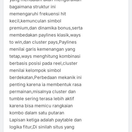
bagaimana struktur ini
memengaruhi frekuensi hit
kecil,kemunculan simbol
premium,dan dinamika bonus,serta
membedakan paylines klasik,ways
to win,dan cluster pays,Paylines
menilai garis kemenangan yang
tetap,ways menghitung kombinasi
berbasis posisi pada reel,cluster
menilai kelompok simbol
berdekatan,Perbedaan mekanik ini
penting karena ia membentuk rasa
permainan,misalnya cluster dan
tumble sering terasa lebih aktif
karena bisa memicu rangkaian
kombo dalam satu putaran
Lapisan ketiga adalah paytable dan
logika fitur,Di sinilah situs yang