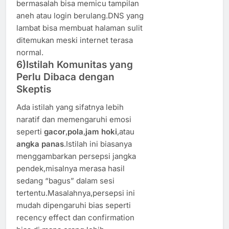
bermasalah bisa memicu tampilan
aneh atau login berulang.DNS yang
lambat bisa membuat halaman sulit
ditemukan meski internet terasa
normal.
6)Istilah Komunitas yang
Perlu Dibaca dengan
Skeptis
Ada istilah yang sifatnya lebih
naratif dan memengaruhi emosi
seperti
gacor
,
pola
,
jam hoki
,atau
angka panas
.Istilah ini biasanya
menggambarkan persepsi jangka
pendek,misalnya merasa hasil
sedang “bagus” dalam sesi
tertentu.Masalahnya,persepsi ini
mudah dipengaruhi bias seperti
recency effect dan confirmation