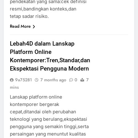
pendekatan yang sama:cek definisi
resmi,bandingkan konteks,dan
tetap sadar risiko.
Read More
Lebah4D dalam Lanskap
Platform Online
Kontemporer:Tren,Standar,dan
Ekspektasi Pengguna Modern
9a75281
7 months ago
0
7
mins
Lanskap platform online
kontemporer bergerak
cepat,ditandai oleh perubahan
teknologi yang berulang,ekspektasi
pengguna yang semakin tinggi,serta
persaingan yang menuntut kualitas