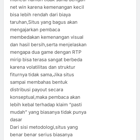
net win karena kemenangan kecil
bisa lebih rendah dari biaya
taruhan,Situs yang bagus akan
mengajarkan pembaca
membedakan kemenangan visual
dan hasil bersih,serta menjelaskan
mengapa dua game dengan RTP
mirip bisa terasa sangat berbeda
karena volatilitas dan struktur
fiturnya tidak sama,Jika situs
sampai membahas bentuk
distribusi payout secara
konseptual,maka pembaca akan
lebih kebal terhadap klaim “pasti
mudah” yang biasanya tidak punya
dasar
Dari sisi metodologi,situs yang
benar benar serius biasanya