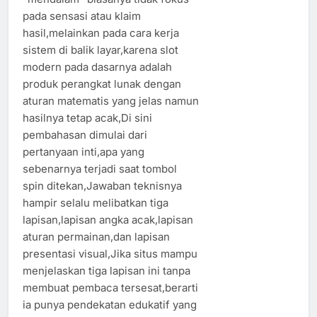
pada sensasi atau klaim
hasil,melainkan pada cara kerja
sistem di balik layar,karena slot
modern pada dasarnya adalah
produk perangkat lunak dengan
aturan matematis yang jelas namun
hasilnya tetap acak,Di sini
pembahasan dimulai dari
pertanyaan inti,apa yang
sebenarnya terjadi saat tombol
spin ditekan,Jawaban teknisnya
hampir selalu melibatkan tiga
lapisan,lapisan angka acak,lapisan
aturan permainan,dan lapisan
presentasi visual,Jika situs mampu
menjelaskan tiga lapisan ini tanpa
membuat pembaca tersesat,berarti
ia punya pendekatan edukatif yang