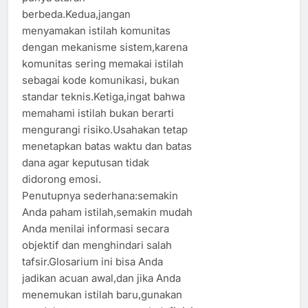
berbeda.Kedua,jangan
menyamakan istilah komunitas
dengan mekanisme sistem,karena
komunitas sering memakai istilah
sebagai kode komunikasi, bukan
standar teknis.Ketiga,ingat bahwa
memahami istilah bukan berarti
mengurangi risiko.Usahakan tetap
menetapkan batas waktu dan batas
dana agar keputusan tidak
didorong emosi.
Penutupnya sederhana:semakin
Anda paham istilah,semakin mudah
Anda menilai informasi secara
objektif dan menghindari salah
tafsir.Glosarium ini bisa Anda
jadikan acuan awal,dan jika Anda
menemukan istilah baru,gunakan