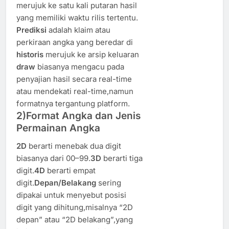
merujuk ke satu kali putaran hasil
yang memiliki waktu rilis tertentu.
Prediksi
adalah klaim atau
perkiraan angka yang beredar di
historis
merujuk ke arsip keluaran
draw
biasanya mengacu pada
penyajian hasil secara real-time
atau mendekati real-time,namun
formatnya tergantung platform.
2)Format Angka dan Jenis
Permainan Angka
2D
berarti menebak dua digit
biasanya dari 00–99.
3D
berarti tiga
digit.
4D
berarti empat
digit.
Depan/Belakang
sering
dipakai untuk menyebut posisi
digit yang dihitung,misalnya “2D
depan” atau “2D belakang”,yang