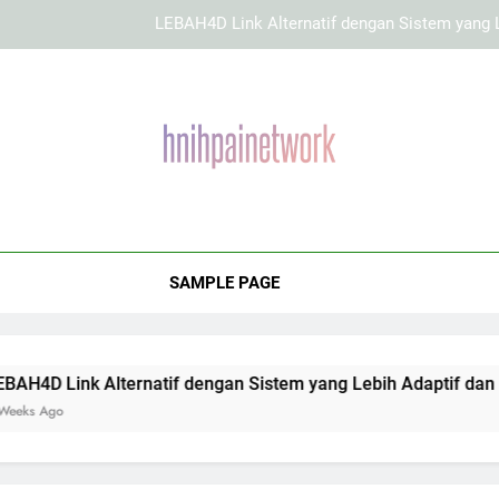
LEBAH4D Link Alternatif dengan Sistem yang 
Panduan Memulihkan Akses KAYA787 
KAYA787 Alternatif dengan St
EDWINSLOT Link Alternatif untuk Naviga
 HP AI Network
LEBAH4D Link Alternatif dengan Sistem yang 
Informasi Terbaru Tentang Kecerdasan Buatan Di HNI HP AI Ne
Panduan Memulihkan Akses KAYA787 
SAMPLE PAGE
KAYA787 Alternatif dengan St
Alternatif dengan Sistem yang Lebih Adaptif dan Aman bagi