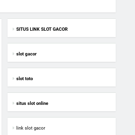
SITUS LINK SLOT GACOR
slot gacor
slot toto
situs slot online
link slot gacor