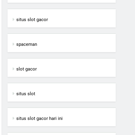
situs slot gacor
spaceman
slot gacor
situs slot
situs slot gacor hari ini