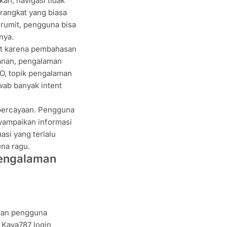
an, navigasi tidak
rangkat yang biasa
u rumit, pengguna bisa
nya.
ut karena pembahasan
anan, pengalaman
EO, topik pengalaman
wab banyak intent
percayaan. Pengguna
ampaikan informasi
asi yang terlalu
na ragu.
Pengalaman
san pengguna
 Kaya787 login