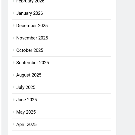
February 2026
January 2026
December 2025
November 2025
October 2025
September 2025
August 2025
July 2025
June 2025
May 2025
April 2025