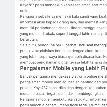
Kaya787 perlu mencakup kebiasaan aman saat men
online.
Pengguna sebaiknya memakai kata sandi yang kuat
informasi akun kepada orang lain, dan memastikan 
memiliki perlindungan dasar. Hindari menggunakan
yang mudah ditebak, seperti tanggal lahir, nama pri
berurutan.
Selain itu, pengguna perlu berhati-hati saat mengg
publik. Jika aktivitas berkaitan dengan akun, koneks
yang lebih terpercaya biasanya lebih disarankan. 
membuat pengalaman digital terasa lebih tenang da
Pengalaman Mobile yang Lebih Fl
Banyak pengguna mengakses platform online melalu
pengalaman mobile menjadi bagian penting dari pe
praktis. Kaya787 dapat dikaitkan dengan kebutuhan
mudah dibaca, ringan, dan tidak membingungkan.
Pengguna mobile membutuhkan struktur informasi 
perlu mudah dipahami, menu tidak terlalu rumit, da