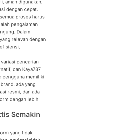
mi, aman digunakan,
i dengan cepat.
ti semua proses harus
adalah pengalaman
bingung. Dalam
 yang relevan dengan
fisiensi,
variasi pencarian
rnatif, dan Kaya787
a pengguna memiliki
 brand, ada yang
si resmi, dan ada
orm dengan lebih
tis Semakin
form yang tidak