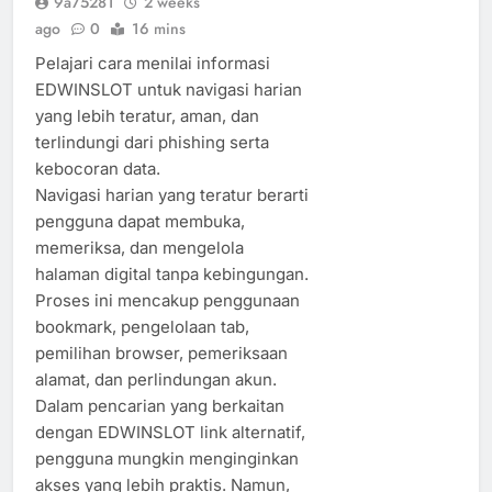
9a75281
2 weeks
ago
0
16 mins
Pelajari cara menilai informasi
EDWINSLOT untuk navigasi harian
yang lebih teratur, aman, dan
terlindungi dari phishing serta
kebocoran data.
Navigasi harian yang teratur berarti
pengguna dapat membuka,
memeriksa, dan mengelola
halaman digital tanpa kebingungan.
Proses ini mencakup penggunaan
bookmark, pengelolaan tab,
pemilihan browser, pemeriksaan
alamat, dan perlindungan akun.
Dalam pencarian yang berkaitan
dengan EDWINSLOT link alternatif,
pengguna mungkin menginginkan
akses yang lebih praktis. Namun,