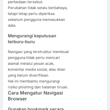
perbedaan tersebut.
Perubahan tidak selalu berbahaya,
tetapi tetap perlu diperiksa
sebelum pengguna memasukkan
data.
Mengurangi keputusan
terburu-buru
Navigasi yang terstruktur membuat
pengguna tidak perlu mencari
alamat melalui pesan acak,
komentar media sosial, atau iklan
yang belum diverifikasi.
Hal ini membantu mengurangi
risiko phishing dan halaman tiruan.
Cara Mengatur Navigasi
Browser
Gunakan bookmark secara