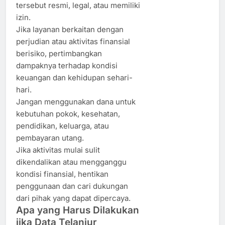
tersebut resmi, legal, atau memiliki
izin.
Jika layanan berkaitan dengan
perjudian atau aktivitas finansial
berisiko, pertimbangkan
dampaknya terhadap kondisi
keuangan dan kehidupan sehari-
hari.
Jangan menggunakan dana untuk
kebutuhan pokok, kesehatan,
pendidikan, keluarga, atau
pembayaran utang.
Jika aktivitas mulai sulit
dikendalikan atau mengganggu
kondisi finansial, hentikan
penggunaan dan cari dukungan
dari pihak yang dapat dipercaya.
Apa yang Harus Dilakukan
jika Data Telanjur