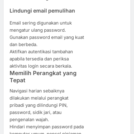
Lindungi email pemulihan
Email sering digunakan untuk
mengatur ulang password.
Gunakan password email yang kuat
dan berbeda.
Aktifkan autentikasi tambahan
apabila tersedia dan periksa
aktivitas login secara berkala.
Memilih Perangkat yang
Tepat
Navigasi harian sebaiknya
dilakukan melalui perangkat
pribadi yang dilindungi PIN,
password, sidik jari, atau
pengenalan wajah.
Hindari menyimpan password pada
komputer umum, ponsel pinjaman,