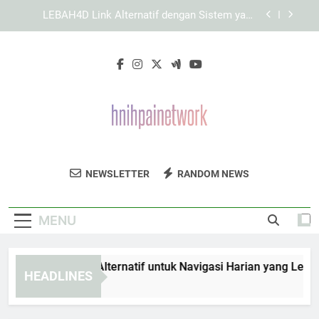
Skip
Panduan Memulihkan Akses KAYA787 Alternatif
to
setelah Gangguan Browser
content
KAYA787 Alternatif dengan Struktur Informasi
yang Lebih Sistematis
EDWINSLOT Link Alternatif untuk Navigasi Harian
yang Lebih Teratur dan Aman
LEBAH4D Link Alternatif dengan Sistem yang
Lebih Adaptif dan Aman bagi Pengguna
Panduan Memulihkan Akses KAYA787 Alternatif
setelah Gangguan Browser
HNI HP AI
Dapatkan Informasi Terbaru Tentang
KAYA787 Alternatif dengan Struktur Informasi
NEWSLETTER
RANDOM NEWS
Network
yang Lebih Sistematis
Kecerdasan Buatan Di HNI HP AI Network.
MENU
WINSLOT Link Alternatif untuk Navigasi Harian yang Lebih Te
HEADLINES
Weeks Ago