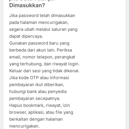
Dimasukkan?
Jika password telah dimasukkan
pada halaman mencurigakan,
segera ubah melalui saluran yang
dapat dipercaya.
Gunakan password baru yang
berbeda dari akun lain. Periksa
email, nomor telepon, perangkat
yang terhubung, dan riwayat login.
Keluar dari sesi yang tidak dikenal.
Jika kode OTP atau informasi
pembayaran ikut diberikan,
hubungi bank atau penyedia
pembayaran secepatnya.
Hapus bookmark, riwayat, izin
browser, aplikasi, atau file yang
berkaitan dengan halaman
mencurigakan.