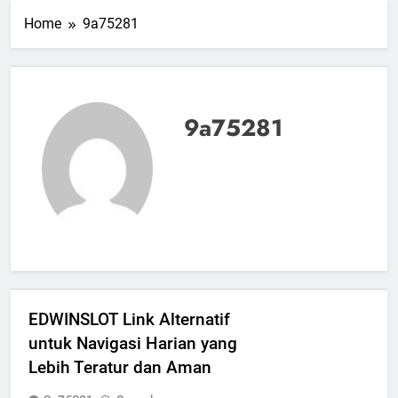
Home
9a75281
9a75281
EDWINSLOT Link Alternatif
untuk Navigasi Harian yang
Lebih Teratur dan Aman