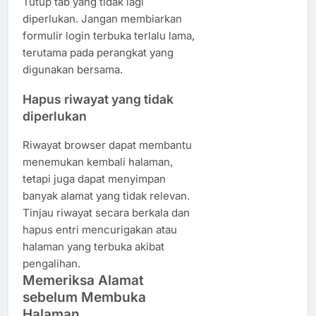
Tutup tab yang tidak lagi
diperlukan. Jangan membiarkan
formulir login terbuka terlalu lama,
terutama pada perangkat yang
digunakan bersama.
Hapus riwayat yang tidak
diperlukan
Riwayat browser dapat membantu
menemukan kembali halaman,
tetapi juga dapat menyimpan
banyak alamat yang tidak relevan.
Tinjau riwayat secara berkala dan
hapus entri mencurigakan atau
halaman yang terbuka akibat
pengalihan.
Memeriksa Alamat
sebelum Membuka
Halaman