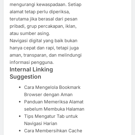
mengurangi kewaspadaan. Setiap
alamat tetap perlu diperiksa,
terutama jika berasal dari pesan
pribadi, grup percakapan, iklan,
atau sumber asing.
Navigasi digital yang baik bukan
hanya cepat dan rapi, tetapi juga
aman, transparan, dan melindungi
informasi pengguna.
Internal Linking
Suggestion
Cara Mengelola Bookmark
Browser dengan Aman
Panduan Memeriksa Alamat
sebelum Membuka Halaman
Tips Mengatur Tab untuk
Navigasi Harian
Cara Membersihkan Cache