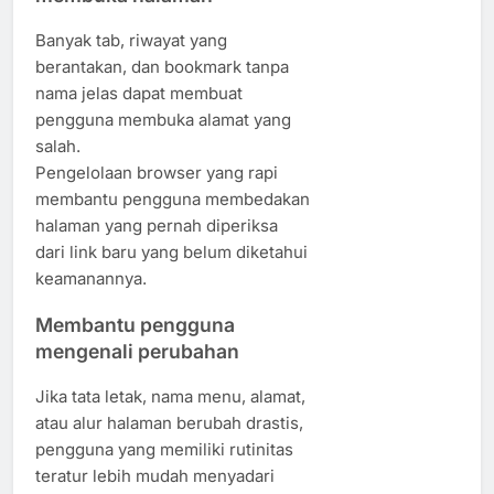
Banyak tab, riwayat yang
berantakan, dan bookmark tanpa
nama jelas dapat membuat
pengguna membuka alamat yang
salah.
Pengelolaan browser yang rapi
membantu pengguna membedakan
halaman yang pernah diperiksa
dari link baru yang belum diketahui
keamanannya.
Membantu pengguna
mengenali perubahan
Jika tata letak, nama menu, alamat,
atau alur halaman berubah drastis,
pengguna yang memiliki rutinitas
teratur lebih mudah menyadari