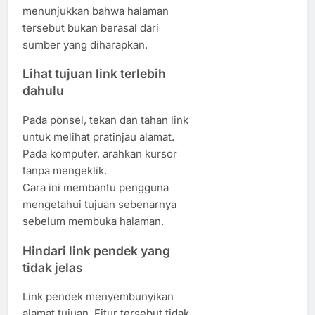
menunjukkan bahwa halaman
tersebut bukan berasal dari
sumber yang diharapkan.
Lihat tujuan link terlebih
dahulu
Pada ponsel, tekan dan tahan link
untuk melihat pratinjau alamat.
Pada komputer, arahkan kursor
tanpa mengeklik.
Cara ini membantu pengguna
mengetahui tujuan sebenarnya
sebelum membuka halaman.
Hindari link pendek yang
tidak jelas
Link pendek menyembunyikan
alamat tujuan. Fitur tersebut tidak