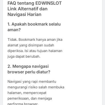
FAQ tentang EDWINSLOT
Link Alternatif dan
Navigasi Harian
1. Apakah bookmark selalu
aman?
Tidak. Bookmark hanya aman jika
alamat yang disimpan sudah
diperiksa. Isi atau tujuan halaman
juga dapat berubah.
2. Mengapa navigasi
browser perlu diatur?
Navigasi yang rapi membantu
mengurangi risiko salah membuka
halaman, mempercepat
pemeriksaan, dan menjaga
performa browser.