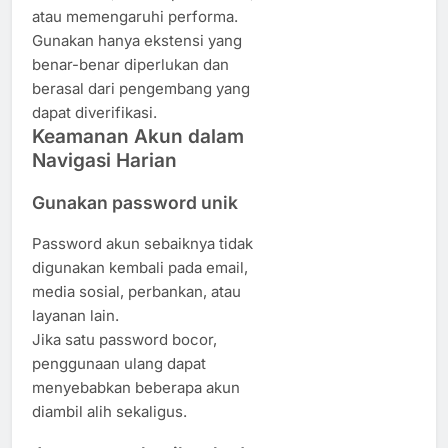
atau memengaruhi performa.
Gunakan hanya ekstensi yang
benar-benar diperlukan dan
berasal dari pengembang yang
dapat diverifikasi.
Keamanan Akun dalam
Navigasi Harian
Gunakan password unik
Password akun sebaiknya tidak
digunakan kembali pada email,
media sosial, perbankan, atau
layanan lain.
Jika satu password bocor,
penggunaan ulang dapat
menyebabkan beberapa akun
diambil alih sekaligus.