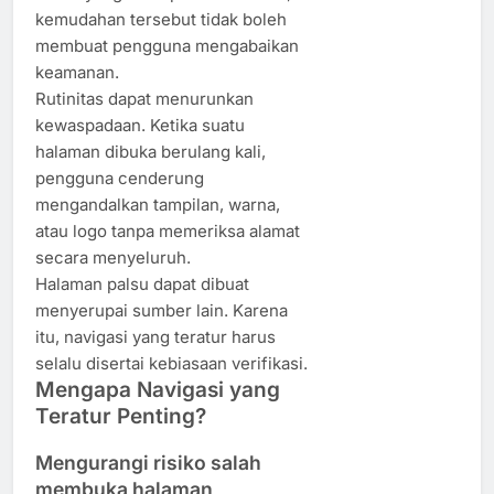
kemudahan tersebut tidak boleh
membuat pengguna mengabaikan
keamanan.
Rutinitas dapat menurunkan
kewaspadaan. Ketika suatu
halaman dibuka berulang kali,
pengguna cenderung
mengandalkan tampilan, warna,
atau logo tanpa memeriksa alamat
secara menyeluruh.
Halaman palsu dapat dibuat
menyerupai sumber lain. Karena
itu, navigasi yang teratur harus
selalu disertai kebiasaan verifikasi.
Mengapa Navigasi yang
Teratur Penting?
Mengurangi risiko salah
membuka halaman