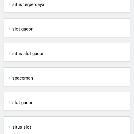
situs terpercaya
slot gacor
situs slot gacor
spaceman
slot gacor
situs slot