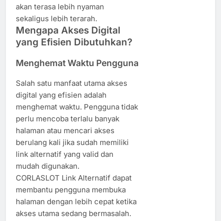
akan terasa lebih nyaman
sekaligus lebih terarah.
Mengapa Akses Digital
yang Efisien Dibutuhkan?
Menghemat Waktu Pengguna
Salah satu manfaat utama akses
digital yang efisien adalah
menghemat waktu. Pengguna tidak
perlu mencoba terlalu banyak
halaman atau mencari akses
berulang kali jika sudah memiliki
link alternatif yang valid dan
mudah digunakan.
CORLASLOT Link Alternatif dapat
membantu pengguna membuka
halaman dengan lebih cepat ketika
akses utama sedang bermasalah.