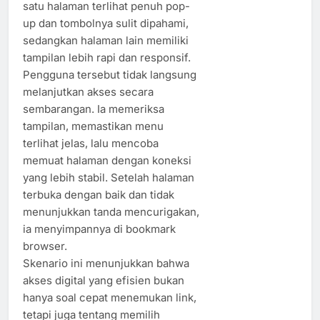
satu halaman terlihat penuh pop-
up dan tombolnya sulit dipahami,
sedangkan halaman lain memiliki
tampilan lebih rapi dan responsif.
Pengguna tersebut tidak langsung
melanjutkan akses secara
sembarangan. Ia memeriksa
tampilan, memastikan menu
terlihat jelas, lalu mencoba
memuat halaman dengan koneksi
yang lebih stabil. Setelah halaman
terbuka dengan baik dan tidak
menunjukkan tanda mencurigakan,
ia menyimpannya di bookmark
browser.
Skenario ini menunjukkan bahwa
akses digital yang efisien bukan
hanya soal cepat menemukan link,
tetapi juga tentang memilih