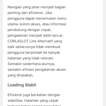
Navigasi yang jelas menjadi bagian
penting dari efisiensi. Jika
pengguna dapat menemukan menu
utama, kolom akses, atau informasi
pendukung dengan cepat,
pengalaman menjadi lebih lancar.
CORLASLOT Link Alternatif yang
baik seharusnya tidak membuat
pengguna berpindah ke banyak
halaman yang tidak relevan.
Semakin sederhana alurnya,
semakin efisien pengalaman akses
yang dirasakan.
Loading Stabil
Efisiensi juga berkaitan dengan
stabilitas. Halaman yang cepat