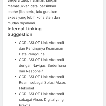
Segera tutup halaman, jangan
memasukkan data, bersihkan
cache jika perlu, lalu gunakan
akses yang lebih konsisten dan
mudah dipahami.
Internal Linking
Suggestion
CORLASLOT Link Alternatif
dan Pentingnya Keamanan
Data Pengguna
CORLASLOT Link Alternatif
dengan Navigasi Sederhana
dan Responsif
CORLASLOT Link Alternatif
Resmi sebagai Solusi Akses
Fleksibel
CORLASLOT Link Alternatif
sebagai Akses Digital yang
Praktis