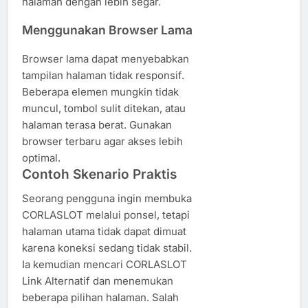
halaman dengan lebih segar.
Menggunakan Browser Lama
Browser lama dapat menyebabkan
tampilan halaman tidak responsif.
Beberapa elemen mungkin tidak
muncul, tombol sulit ditekan, atau
halaman terasa berat. Gunakan
browser terbaru agar akses lebih
optimal.
Contoh Skenario Praktis
Seorang pengguna ingin membuka
CORLASLOT melalui ponsel, tetapi
halaman utama tidak dapat dimuat
karena koneksi sedang tidak stabil.
Ia kemudian mencari CORLASLOT
Link Alternatif dan menemukan
beberapa pilihan halaman. Salah