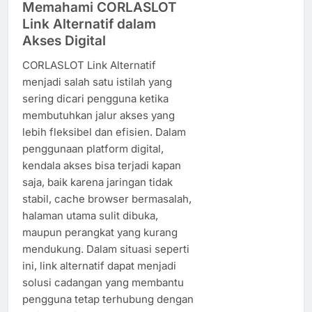
Memahami CORLASLOT
Link Alternatif dalam
Akses Digital
CORLASLOT Link Alternatif
menjadi salah satu istilah yang
sering dicari pengguna ketika
membutuhkan jalur akses yang
lebih fleksibel dan efisien. Dalam
penggunaan platform digital,
kendala akses bisa terjadi kapan
saja, baik karena jaringan tidak
stabil, cache browser bermasalah,
halaman utama sulit dibuka,
maupun perangkat yang kurang
mendukung. Dalam situasi seperti
ini, link alternatif dapat menjadi
solusi cadangan yang membantu
pengguna tetap terhubung dengan