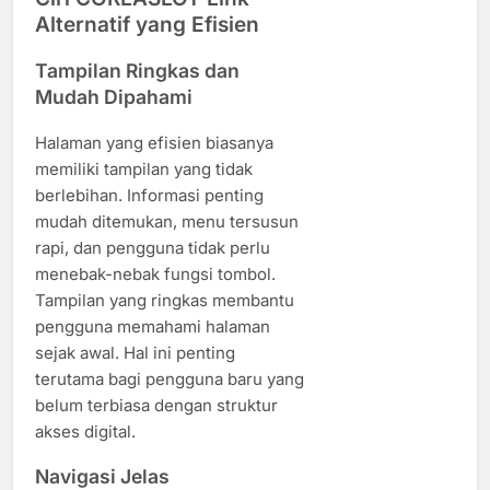
Alternatif yang Efisien
Tampilan Ringkas dan
Mudah Dipahami
Halaman yang efisien biasanya
memiliki tampilan yang tidak
berlebihan. Informasi penting
mudah ditemukan, menu tersusun
rapi, dan pengguna tidak perlu
menebak-nebak fungsi tombol.
Tampilan yang ringkas membantu
pengguna memahami halaman
sejak awal. Hal ini penting
terutama bagi pengguna baru yang
belum terbiasa dengan struktur
akses digital.
Navigasi Jelas