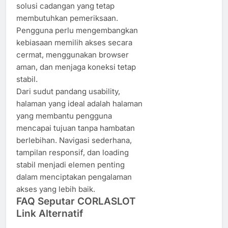
solusi cadangan yang tetap
membutuhkan pemeriksaan.
Pengguna perlu mengembangkan
kebiasaan memilih akses secara
cermat, menggunakan browser
aman, dan menjaga koneksi tetap
stabil.
Dari sudut pandang usability,
halaman yang ideal adalah halaman
yang membantu pengguna
mencapai tujuan tanpa hambatan
berlebihan. Navigasi sederhana,
tampilan responsif, dan loading
stabil menjadi elemen penting
dalam menciptakan pengalaman
akses yang lebih baik.
FAQ Seputar CORLASLOT
Link Alternatif