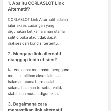
1. Apa itu CORLASLOT Link
Alternatif?
CORLASLOT Link Alternatif adalah
jalur akses cadangan yang
digunakan ketika halaman utama
sulit dibuka atau tidak dapat
diakses dari kondisi tertentu.
2. Mengapa link alternatif
dianggap lebih efisien?
Karena dapat membantu pengguna
memiliki pilihan akses lain saat
halaman utama bermasalah,
selama halaman tersebut valid,
stabil, dan mudah digunakan.
3. Bagaimana cara
memastikan link alternatif