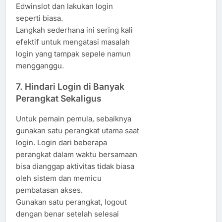
Edwinslot dan lakukan login
seperti biasa.
Langkah sederhana ini sering kali
efektif untuk mengatasi masalah
login yang tampak sepele namun
mengganggu.
7. Hindari Login di Banyak
Perangkat Sekaligus
Untuk pemain pemula, sebaiknya
gunakan satu perangkat utama saat
login. Login dari beberapa
perangkat dalam waktu bersamaan
bisa dianggap aktivitas tidak biasa
oleh sistem dan memicu
pembatasan akses.
Gunakan satu perangkat, logout
dengan benar setelah selesai