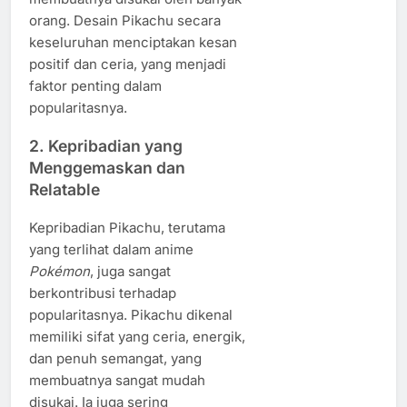
orang. Desain Pikachu secara
keseluruhan menciptakan kesan
positif dan ceria, yang menjadi
faktor penting dalam
popularitasnya.
2. Kepribadian yang
Menggemaskan dan
Relatable
Kepribadian Pikachu, terutama
yang terlihat dalam anime
Pokémon
, juga sangat
berkontribusi terhadap
popularitasnya. Pikachu dikenal
memiliki sifat yang ceria, energik,
dan penuh semangat, yang
membuatnya sangat mudah
disukai. Ia juga sering