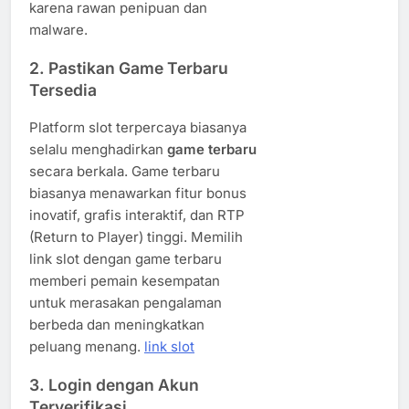
karena rawan penipuan dan
malware.
2. Pastikan Game Terbaru
Tersedia
Platform slot terpercaya biasanya
selalu menghadirkan
game terbaru
secara berkala. Game terbaru
biasanya menawarkan fitur bonus
inovatif, grafis interaktif, dan RTP
(Return to Player) tinggi. Memilih
link slot dengan game terbaru
memberi pemain kesempatan
untuk merasakan pengalaman
berbeda dan meningkatkan
peluang menang.
link slot
3. Login dengan Akun
Terverifikasi