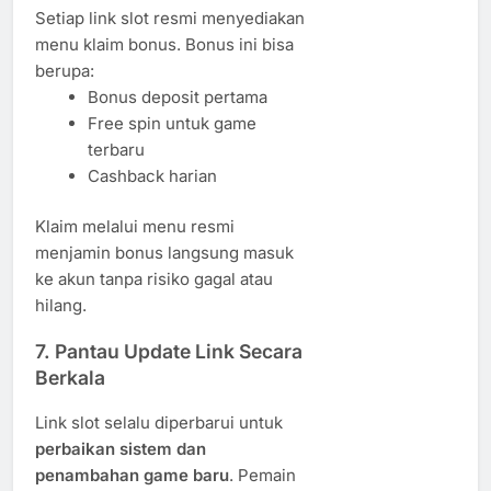
Setiap link slot resmi menyediakan
menu klaim bonus. Bonus ini bisa
berupa:
Bonus deposit pertama
Free spin untuk game
terbaru
Cashback harian
Klaim melalui menu resmi
menjamin bonus langsung masuk
ke akun tanpa risiko gagal atau
hilang.
7. Pantau Update Link Secara
Berkala
Link slot selalu diperbarui untuk
perbaikan sistem dan
penambahan game baru
. Pemain