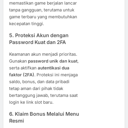
memastikan game berjalan lancar
tanpa gangguan, terutama untuk
game terbaru yang membutuhkan
kecepatan tinggi.
5. Proteksi Akun dengan
Password Kuat dan 2FA
Keamanan akun menjadi prioritas.
Gunakan
password unik dan kuat
,
serta aktifkan
autentikasi dua
faktor (2FA)
. Proteksi ini menjaga
saldo, bonus, dan data pribadi
tetap aman dari pihak tidak
bertanggung jawab, terutama saat
login ke link slot baru.
6. Klaim Bonus Melalui Menu
Resmi