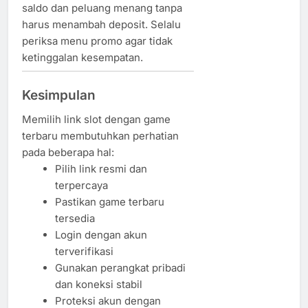
saldo dan peluang menang tanpa
harus menambah deposit. Selalu
periksa menu promo agar tidak
ketinggalan kesempatan.
Kesimpulan
Memilih link slot dengan game
terbaru membutuhkan perhatian
pada beberapa hal:
Pilih link resmi dan
terpercaya
Pastikan game terbaru
tersedia
Login dengan akun
terverifikasi
Gunakan perangkat pribadi
dan koneksi stabil
Proteksi akun dengan