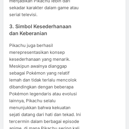
menjadikan Pikachu lebih dari
sekadar karakter dalam game atau
serial televisi.
3. Simbol Kesederhanaan
dan Keberanian
Pikachu juga berhasil
merepresentasikan konsep
kesederhanaan yang menarik.
Meskipun awalnya dianggap
sebagai Pokémon yang relatif
lemah dan tidak terlalu mencolok
dibandingkan dengan beberapa
Pokémon legendaris atau evolusi
lainnya, Pikachu selalu
menunjukkan bahwa kekuatan
sejati datang dari hati dan tekad. Ini
tercermin dalam berbagai episode
anime, di mana Pikachu sering kali