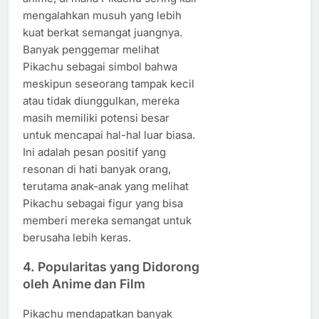
mengalahkan musuh yang lebih
kuat berkat semangat juangnya.
Banyak penggemar melihat
Pikachu sebagai simbol bahwa
meskipun seseorang tampak kecil
atau tidak diunggulkan, mereka
masih memiliki potensi besar
untuk mencapai hal-hal luar biasa.
Ini adalah pesan positif yang
resonan di hati banyak orang,
terutama anak-anak yang melihat
Pikachu sebagai figur yang bisa
memberi mereka semangat untuk
berusaha lebih keras.
4. Popularitas yang Didorong
oleh Anime dan Film
Pikachu mendapatkan banyak