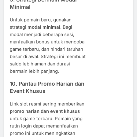
Minimal
Untuk pemain baru, gunakan
strategi
modal minimal
. Bagi
modal menjadi beberapa sesi,
manfaatkan bonus untuk mencoba
game terbaru, dan hindari taruhan
besar di awal. Strategi ini membuat
saldo lebih aman dan durasi
bermain lebih panjang.
10. Pantau Promo Harian dan
Event Khusus
Link slot resmi sering memberikan
promo harian dan event khusus
untuk game terbaru. Pemain yang
rutin login dapat memanfaatkan
promo ini untuk meningkatkan