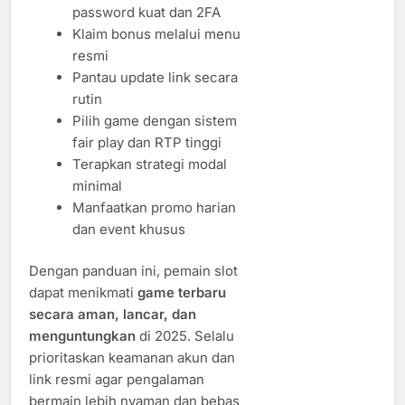
password kuat dan 2FA
Klaim bonus melalui menu
resmi
Pantau update link secara
rutin
Pilih game dengan sistem
fair play dan RTP tinggi
Terapkan strategi modal
minimal
Manfaatkan promo harian
dan event khusus
Dengan panduan ini, pemain slot
dapat menikmati
game terbaru
secara aman, lancar, dan
menguntungkan
di 2025. Selalu
prioritaskan keamanan akun dan
link resmi agar pengalaman
bermain lebih nyaman dan bebas