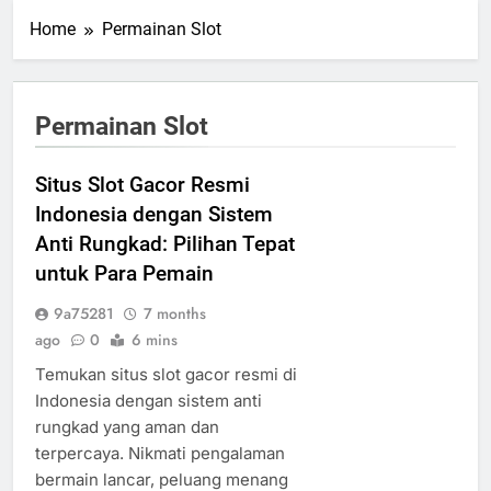
Home
Permainan Slot
Permainan Slot
Situs Slot Gacor Resmi
Indonesia dengan Sistem
Anti Rungkad: Pilihan Tepat
untuk Para Pemain
9a75281
7 months
ago
0
6 mins
Temukan situs slot gacor resmi di
Indonesia dengan sistem anti
rungkad yang aman dan
terpercaya. Nikmati pengalaman
bermain lancar, peluang menang