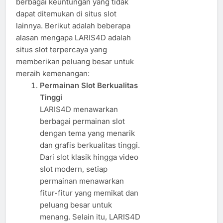
berbagai keuntungan yang tidak
dapat ditemukan di situs slot
lainnya. Berikut adalah beberapa
alasan mengapa LARIS4D adalah
situs slot terpercaya yang
memberikan peluang besar untuk
meraih kemenangan:
Permainan Slot Berkualitas
Tinggi
LARIS4D menawarkan
berbagai permainan slot
dengan tema yang menarik
dan grafis berkualitas tinggi.
Dari slot klasik hingga video
slot modern, setiap
permainan menawarkan
fitur-fitur yang memikat dan
peluang besar untuk
menang. Selain itu, LARIS4D