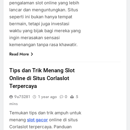
pengalaman slot online yang lebih
lancar dan menguntungkan. Situs
seperti ini bukan hanya tempat
bermain, tetapi juga investasi
waktu yang bijak bagi mereka yang
ingin merasakan sensasi
kemenangan tanpa rasa khawatir.
Read More
Tips dan Trik Menang Slot
Online di Situs Corlaslot
Terpercaya
9a75281
1 year ago
0
5
mins
Temukan tips dan trik ampuh untuk
menang
slot gacor
online di situs
Corlaslot terpercaya. Panduan