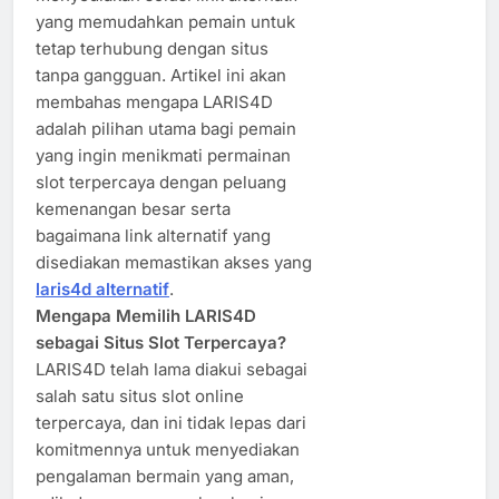
yang memudahkan pemain untuk
tetap terhubung dengan situs
tanpa gangguan. Artikel ini akan
membahas mengapa LARIS4D
adalah pilihan utama bagi pemain
yang ingin menikmati permainan
slot terpercaya dengan peluang
kemenangan besar serta
bagaimana link alternatif yang
disediakan memastikan akses yang
laris4d alternatif
.
Mengapa Memilih LARIS4D
sebagai Situs Slot Terpercaya?
LARIS4D telah lama diakui sebagai
salah satu situs slot online
terpercaya, dan ini tidak lepas dari
komitmennya untuk menyediakan
pengalaman bermain yang aman,