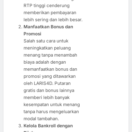
RTP tinggi cenderung
memberikan pembayaran
lebih sering dan lebih besar.
Manfaatkan Bonus dan
Promosi
Salah satu cara untuk
meningkatkan peluang
menang tanpa menambah
biaya adalah dengan
memanfaatkan bonus dan
promosi yang ditawarkan
oleh LARIS4D. Putaran
gratis dan bonus lainnya
memberi lebih banyak
kesempatan untuk menang
tanpa harus mengeluarkan
modal tambahan.
Kelola Bankroll dengan