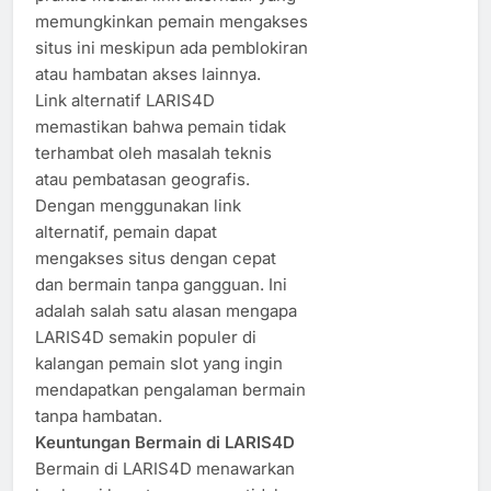
memungkinkan pemain mengakses
situs ini meskipun ada pemblokiran
atau hambatan akses lainnya.
Link alternatif LARIS4D
memastikan bahwa pemain tidak
terhambat oleh masalah teknis
atau pembatasan geografis.
Dengan menggunakan link
alternatif, pemain dapat
mengakses situs dengan cepat
dan bermain tanpa gangguan. Ini
adalah salah satu alasan mengapa
LARIS4D semakin populer di
kalangan pemain slot yang ingin
mendapatkan pengalaman bermain
tanpa hambatan.
Keuntungan Bermain di LARIS4D
Bermain di LARIS4D menawarkan