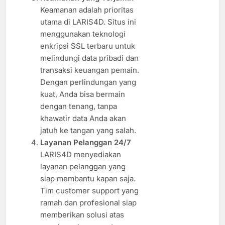
Keamanan adalah prioritas
utama di LARIS4D. Situs ini
menggunakan teknologi
enkripsi SSL terbaru untuk
melindungi data pribadi dan
transaksi keuangan pemain.
Dengan perlindungan yang
kuat, Anda bisa bermain
dengan tenang, tanpa
khawatir data Anda akan
jatuh ke tangan yang salah.
Layanan Pelanggan 24/7
LARIS4D menyediakan
layanan pelanggan yang
siap membantu kapan saja.
Tim customer support yang
ramah dan profesional siap
memberikan solusi atas