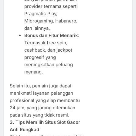
provider ternama seperti
Pragmatic Play,
Microgaming, Habanero,
dan lainnya.
Bonus dan Fitur Menarik:
Termasuk free spin,
cashback, dan jackpot
progresif yang
meningkatkan peluang
menang.
Selain itu, pemain juga dapat
menikmati layanan pelanggan
profesional yang siap membantu
24 jam, yang jarang ditemukan
pada situs yang tidak resmi.
3. Tips Memilih Situs Slot Gacor
Anti Rungkad