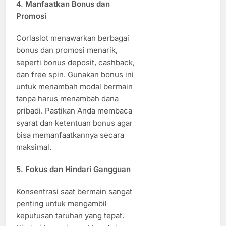
4. Manfaatkan Bonus dan
Promosi
Corlaslot menawarkan berbagai
bonus dan promosi menarik,
seperti bonus deposit, cashback,
dan free spin. Gunakan bonus ini
untuk menambah modal bermain
tanpa harus menambah dana
pribadi. Pastikan Anda membaca
syarat dan ketentuan bonus agar
bisa memanfaatkannya secara
maksimal.
5. Fokus dan Hindari Gangguan
Konsentrasi saat bermain sangat
penting untuk mengambil
keputusan taruhan yang tepat.