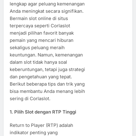
lengkap agar peluang kemenangan
Anda meningkat secara signifikan.
Bermain slot online di situs
terpercaya seperti Corlaslot
menjadi pilihan favorit banyak
pemain yang mencari hiburan
sekaligus peluang meraih
keuntungan. Namun, kemenangan
dalam slot tidak hanya soal
keberuntungan, tetapi juga strategi
dan pengetahuan yang tepat.
Berikut beberapa tips dan trik yang
bisa membantu Anda menang lebih
sering di Corlaslot.
1. Pilih Slot dengan RTP Tinggi
Return to Player (RTP) adalah
indikator penting yang