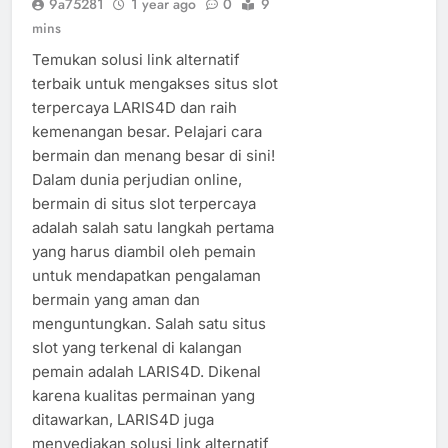
9a75281
1 year ago
0
9
mins
Temukan solusi link alternatif
terbaik untuk mengakses situs slot
terpercaya LARIS4D dan raih
kemenangan besar. Pelajari cara
bermain dan menang besar di sini!
Dalam dunia perjudian online,
bermain di situs slot terpercaya
adalah salah satu langkah pertama
yang harus diambil oleh pemain
untuk mendapatkan pengalaman
bermain yang aman dan
menguntungkan. Salah satu situs
slot yang terkenal di kalangan
pemain adalah LARIS4D. Dikenal
karena kualitas permainan yang
ditawarkan, LARIS4D juga
menyediakan solusi link alternatif