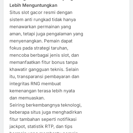
Lebih Menguntungkan
Situs slot gacor resmi dengan
sistem anti rungkad tidak hanya
menawarkan permainan yang
aman, tetapi juga pengalaman yang
menyenangkan. Pemain dapat
fokus pada strategi taruhan,
mencoba berbagai jenis slot, dan
memanfaatkan fitur bonus tanpa
khawatir gangguan teknis. Selain
itu, transparansi pembayaran dan
integritas RNG membuat
kemenangan terasa lebih nyata
dan memuaskan.
Seiring berkembangnya teknologi,
beberapa situs juga menghadirkan
fitur tambahan seperti notifikasi
jackpot, statistik RTP, dan tips