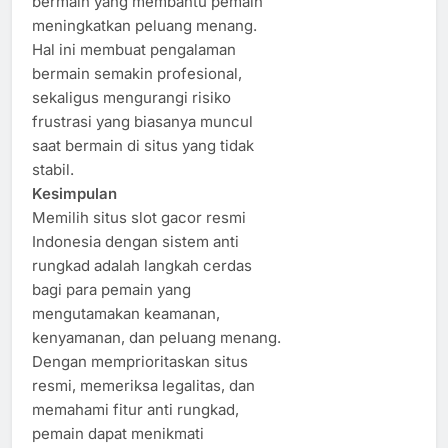
bermain yang membantu pemain
meningkatkan peluang menang.
Hal ini membuat pengalaman
bermain semakin profesional,
sekaligus mengurangi risiko
frustrasi yang biasanya muncul
saat bermain di situs yang tidak
stabil.
Kesimpulan
Memilih situs slot gacor resmi
Indonesia dengan sistem anti
rungkad adalah langkah cerdas
bagi para pemain yang
mengutamakan keamanan,
kenyamanan, dan peluang menang.
Dengan memprioritaskan situs
resmi, memeriksa legalitas, dan
memahami fitur anti rungkad,
pemain dapat menikmati