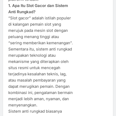
1. Apa Itu Slot Gacor dan Sistem
Anti Rungkad?
“Slot gacor” adalah istilah populer
di kalangan pemain slot yang
merujuk pada mesin slot dengan
peluang menang tinggi atau
“sering memberikan kemenangan”.
Sementara itu, sistem anti rungkad
merupakan teknologi atau
mekanisme yang diterapkan oleh
situs resmi untuk mencegah
terjadinya kesalahan teknis, lag,
atau masalah pembayaran yang
dapat merugikan pemain. Dengan
kombinasi ini, pengalaman bermain
menjadi lebih aman, nyaman, dan
menyenangkan.
Sistem anti rungkad biasanya