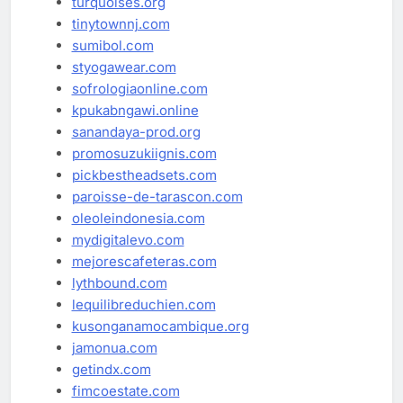
turquoises.org
tinytownnj.com
sumibol.com
styogawear.com
sofrologiaonline.com
kpukabngawi.online
sanandaya-prod.org
promosuzukiignis.com
pickbestheadsets.com
paroisse-de-tarascon.com
oleoleindonesia.com
mydigitalevo.com
mejorescafeteras.com
lythbound.com
lequilibreduchien.com
kusonganamocambique.org
jamonua.com
getindx.com
fimcoestate.com