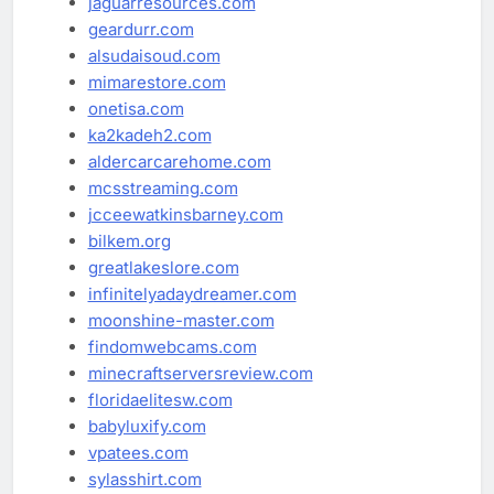
jaguarresources.com
geardurr.com
alsudaisoud.com
mimarestore.com
onetisa.com
ka2kadeh2.com
aldercarcarehome.com
mcsstreaming.com
jcceewatkinsbarney.com
bilkem.org
greatlakeslore.com
infinitelyadaydreamer.com
moonshine-master.com
findomwebcams.com
minecraftserversreview.com
floridaelitesw.com
babyluxify.com
vpatees.com
sylasshirt.com