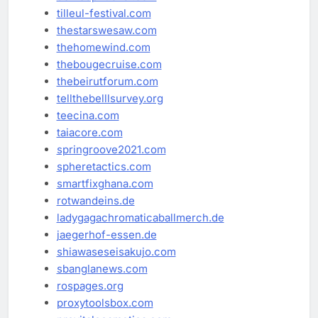
tilleul-festival.com
thestarswesaw.com
thehomewind.com
thebougecruise.com
thebeirutforum.com
tellthebelllsurvey.org
teecina.com
taiacore.com
springroove2021.com
spheretactics.com
smartfixghana.com
rotwandeins.de
ladygagachromaticaballmerch.de
jaegerhof-essen.de
shiawaseseisakujo.com
sbanglanews.com
rospages.org
proxytoolsbox.com