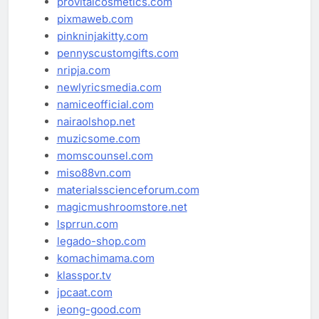
provitalcosmetics.com
pixmaweb.com
pinkninjakitty.com
pennyscustomgifts.com
nripja.com
newlyricsmedia.com
namiceofficial.com
nairaolshop.net
muzicsome.com
momscounsel.com
miso88vn.com
materialsscienceforum.com
magicmushroomstore.net
lsprrun.com
legado-shop.com
komachimama.com
klasspor.tv
jpcaat.com
jeong-good.com