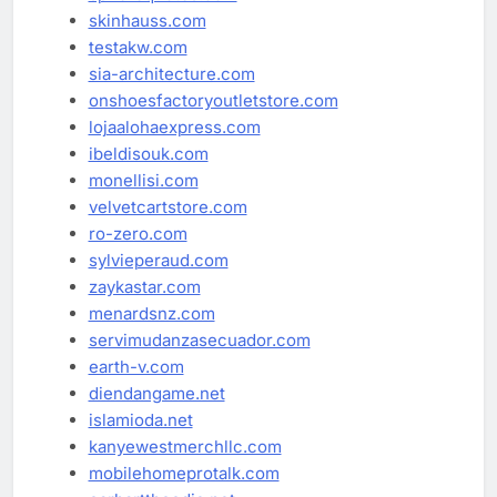
skinhauss.com
testakw.com
sia-architecture.com
onshoesfactoryoutletstore.com
lojaalohaexpress.com
ibeldisouk.com
monellisi.com
velvetcartstore.com
ro-zero.com
sylvieperaud.com
zaykastar.com
menardsnz.com
servimudanzasecuador.com
earth-v.com
diendangame.net
islamioda.net
kanyewestmerchllc.com
mobilehomeprotalk.com