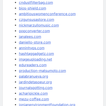
cndustfilterbag.com
bios-shield.com
ambitiouswomenconference.com
czgunsusastore.com
nickmarzullomusic.com
popconverter.com
janalees.com
daniello-store.com
anninhvps.com
hashtaggadgetz.com
imageuploading.net
edureaders.com
production-matsumoto.com
palabranueva.org
jardindetasoeur.org
journalspotting.com
acharipickle.com
mezu-coffee.com
ionianenvironmentfoundation.org