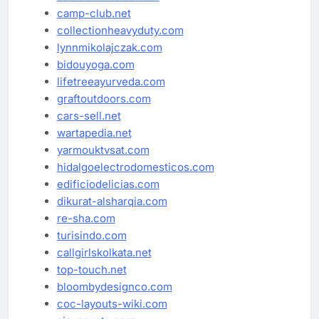
camp-club.net
collectionheavyduty.com
lynnmikolajczak.com
bidouyoga.com
lifetreeayurveda.com
graftoutdoors.com
cars-sell.net
wartapedia.net
yarmouktvsat.com
hidalgoelectrodomesticos.com
edificiodelicias.com
dikurat-alsharqia.com
re-sha.com
turisindo.com
callgirlskolkata.net
top-touch.net
bloombydesignco.com
coc-layouts-wiki.com