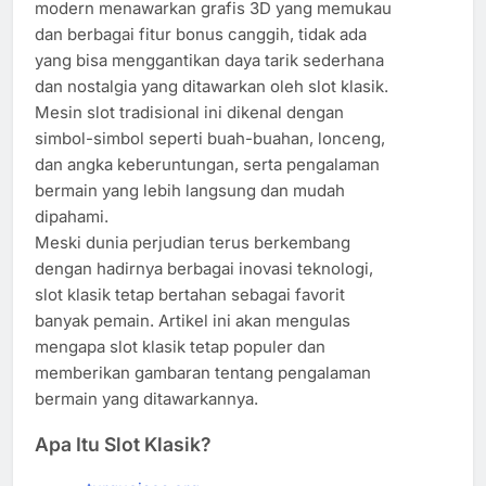
modern menawarkan grafis 3D yang memukau
dan berbagai fitur bonus canggih, tidak ada
yang bisa menggantikan daya tarik sederhana
dan nostalgia yang ditawarkan oleh slot klasik.
Mesin slot tradisional ini dikenal dengan
simbol-simbol seperti buah-buahan, lonceng,
dan angka keberuntungan, serta pengalaman
bermain yang lebih langsung dan mudah
dipahami.
Meski dunia perjudian terus berkembang
dengan hadirnya berbagai inovasi teknologi,
slot klasik tetap bertahan sebagai favorit
banyak pemain. Artikel ini akan mengulas
mengapa slot klasik tetap populer dan
memberikan gambaran tentang pengalaman
bermain yang ditawarkannya.
Apa Itu Slot Klasik?