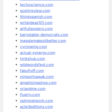
techoscience.com
gushireview.com
ithinkspanish.com
writeideas101.com
artfullposters.com
barnstable-democrats.com
maggiemakesitbetter.com
cyclowing.com
actual-synergy.com
lyrikshub.com
wildwordsfest.com
fabufluff.com
nimportnawak.com
angelisimashop.com
oriandme.com
fluerly.com
sphmnetwork.com
acte3editions.com