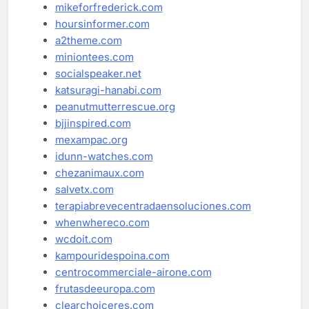
mikeforfrederick.com
hoursinformer.com
a2theme.com
miniontees.com
socialspeaker.net
katsuragi-hanabi.com
peanutmutterrescue.org
bjjinspired.com
mexampac.org
idunn-watches.com
chezanimaux.com
salvetx.com
terapiabrevecentradaensoluciones.com
whenwhereco.com
wcdoit.com
kampouridespoina.com
centrocommerciale-airone.com
frutasdeeuropa.com
clearchoiceres.com