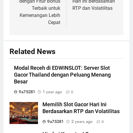
dengan Fitur Bonus
Hari Ini Berdasarkan
Terbaik untuk
RTP dan Volatilitas
Kemenangan Lebih
Cepat
Related News
Modal Receh di EDWINSLOT: Server Slot
Gacor Thailand dengan Peluang Menang
Besar
9a75281
1 year ago
0
Memilih Slot Gacor Hari Ini
Berdasarkan RTP dan Volatilitas
9a75281
2 years ago
0