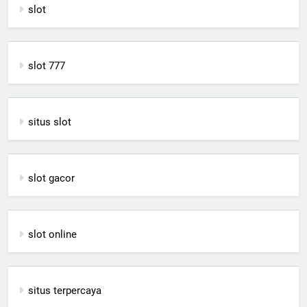
slot
slot 777
situs slot
slot gacor
slot online
situs terpercaya