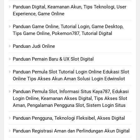
Panduan Digital, Keamanan Akun, Tips Teknologi, User
Experience, Game Online
Panduan Game Online, Tutorial Login, Game Desktop,
Tips Game Online, Pokemon787, Tutorial Digital
Panduan Judi Online
Panduan Pemain Baru & UX Slot Digital
Panduan Pemula Slot Tutorial Login Online Edukasi Slot
Online Tips Akses Akun Aman Solusi Login Edwinslot
Panduan Pemula Slot, Informasi Situs Kaya787, Edukasi
Login Online, Keamanan Akses Digital, Tips Akses Slot
Aman, Pengalaman Pengguna Slot, Sistem Login Situs
Panduan Pengguna, Teknologi Fleksibel, Akses Digital
Panduan Registrasi Aman dan Perlindungan Akun Digital