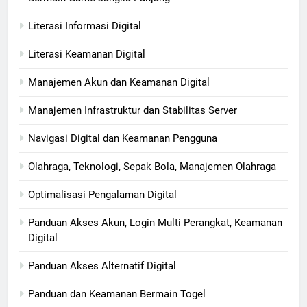
Literasi Informasi Digital
Literasi Keamanan Digital
Manajemen Akun dan Keamanan Digital
Manajemen Infrastruktur dan Stabilitas Server
Navigasi Digital dan Keamanan Pengguna
Olahraga, Teknologi, Sepak Bola, Manajemen Olahraga
Optimalisasi Pengalaman Digital
Panduan Akses Akun, Login Multi Perangkat, Keamanan
Digital
Panduan Akses Alternatif Digital
Panduan dan Keamanan Bermain Togel