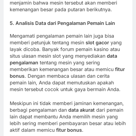
menjamin bahwa mesin tersebut akan memberi
kemenangan besar pada putaran berikutnya.
5.
Analisis Data dari Pengalaman Pemain Lain
Mengamati pengalaman pemain lain juga bisa
memberi petunjuk tentang mesin
slot gacor
yang
layak dicoba. Banyak forum pemain kasino atau
situs ulasan mesin slot yang menyediakan
data
pengalaman
tentang mesin yang sering
memberikan kemenangan besar atau memicu
fitur
bonus
. Dengan membaca ulasan dan cerita
pemain lain, Anda dapat memutuskan apakah
mesin tersebut cocok untuk gaya bermain Anda.
Meskipun ini tidak memberi jaminan kemenangan,
berbagi pengalaman dan
data akurat
dari pemain
lain dapat membantu Anda memilih mesin yang
lebih sering memberi pembayaran besar atau lebih
aktif dalam memicu
fitur bonus
.