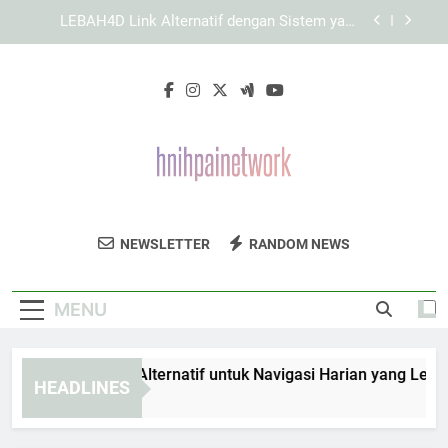
Skip
Panduan Memulihkan Akses KAYA787 Alternatif
to
setelah Gangguan Browser
content
KAYA787 Alternatif dengan Struktur Informasi
yang Lebih Sistematis
EDWINSLOT Link Alternatif untuk Navigasi Harian
yang Lebih Teratur dan Aman
LEBAH4D Link Alternatif dengan Sistem yang
Lebih Adaptif dan Aman bagi Pengguna
Panduan Memulihkan Akses KAYA787 Alternatif
setelah Gangguan Browser
HNI HP AI
Dapatkan Informasi Terbaru Tentang
KAYA787 Alternatif dengan Struktur Informasi
NEWSLETTER
RANDOM NEWS
Network
yang Lebih Sistematis
Kecerdasan Buatan Di HNI HP AI Network.
MENU
WINSLOT Link Alternatif untuk Navigasi Harian yang Lebih Te
HEADLINES
eeks Ago