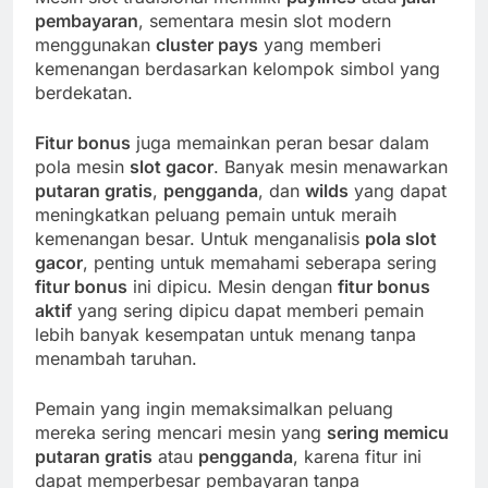
pembayaran
, sementara mesin slot modern
menggunakan
cluster pays
yang memberi
kemenangan berdasarkan kelompok simbol yang
berdekatan.
Fitur bonus
juga memainkan peran besar dalam
pola mesin
slot gacor
. Banyak mesin menawarkan
putaran gratis
,
pengganda
, dan
wilds
yang dapat
meningkatkan peluang pemain untuk meraih
kemenangan besar. Untuk menganalisis
pola slot
gacor
, penting untuk memahami seberapa sering
fitur bonus
ini dipicu. Mesin dengan
fitur bonus
aktif
yang sering dipicu dapat memberi pemain
lebih banyak kesempatan untuk menang tanpa
menambah taruhan.
Pemain yang ingin memaksimalkan peluang
mereka sering mencari mesin yang
sering memicu
putaran gratis
atau
pengganda
, karena fitur ini
dapat memperbesar pembayaran tanpa