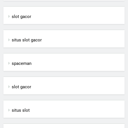
slot gacor
situs slot gacor
spaceman
slot gacor
situs slot