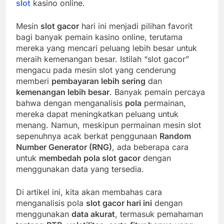
slot
kasino online.
Mesin
slot gacor
hari ini menjadi pilihan favorit
bagi banyak pemain kasino online, terutama
mereka yang mencari peluang lebih besar untuk
meraih kemenangan besar. Istilah “slot gacor”
mengacu pada mesin slot yang cenderung
memberi
pembayaran lebih sering
dan
kemenangan lebih besar
. Banyak pemain percaya
bahwa dengan menganalisis
pola
permainan,
mereka dapat meningkatkan peluang untuk
menang. Namun, meskipun permainan mesin slot
sepenuhnya acak berkat penggunaan
Random
Number Generator (RNG)
, ada beberapa cara
untuk
membedah pola slot gacor
dengan
menggunakan data yang tersedia.
Di artikel ini, kita akan membahas cara
menganalisis pola
slot gacor hari ini
dengan
menggunakan
data akurat
, termasuk pemahaman