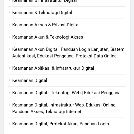
Keamanan & Infrastruktur Digital
Keamanan & Teknologi Digital
Keamanan Akses & Privasi Digital
Keamanan Akun & Teknologi Akses
Keamanan Akun Digital, Panduan Login Lanjutan, Sistem
Autentikasi, Edukasi Pengguna, Proteksi Data Online
Keamanan Aplikasi & Infrastruktur Digital
Keamanan Digital
Keamanan Digital | Teknologi Web | Edukasi Pengguna
Keamanan Digital, Infrastruktur Web, Edukasi Online,
Panduan Akses, Teknologi Internet
Keamanan Digital, Proteksi Akun, Panduan Login