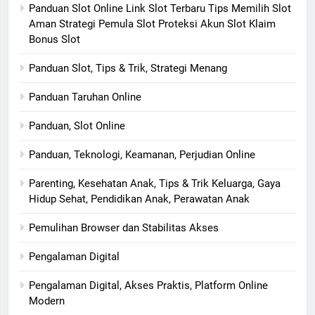
Panduan Slot Online Link Slot Terbaru Tips Memilih Slot
Aman Strategi Pemula Slot Proteksi Akun Slot Klaim
Bonus Slot
Panduan Slot, Tips & Trik, Strategi Menang
Panduan Taruhan Online
Panduan, Slot Online
Panduan, Teknologi, Keamanan, Perjudian Online
Parenting, Kesehatan Anak, Tips & Trik Keluarga, Gaya
Hidup Sehat, Pendidikan Anak, Perawatan Anak
Pemulihan Browser dan Stabilitas Akses
Pengalaman Digital
Pengalaman Digital, Akses Praktis, Platform Online
Modern