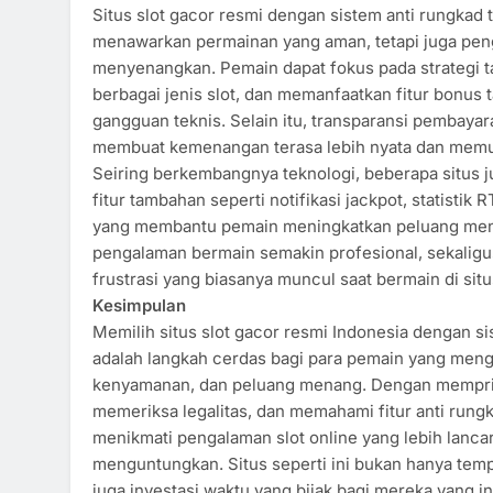
Situs slot gacor resmi dengan sistem anti rungkad 
menawarkan permainan yang aman, tetapi juga pe
menyenangkan. Pemain dapat fokus pada strategi 
berbagai jenis slot, dan memanfaatkan fitur bonus 
gangguan teknis. Selain itu, transparansi pembayar
membuat kemenangan terasa lebih nyata dan mem
Seiring berkembangnya teknologi, beberapa situs 
fitur tambahan seperti notifikasi jackpot, statistik 
yang membantu pemain meningkatkan peluang men
pengalaman bermain semakin profesional, sekaligu
frustrasi yang biasanya muncul saat bermain di situs
Kesimpulan
Memilih situs slot gacor resmi Indonesia dengan si
adalah langkah cerdas bagi para pemain yang me
kenyamanan, dan peluang menang. Dengan memprior
memeriksa legalitas, dan memahami fitur anti rung
menikmati pengalaman slot online yang lebih lanca
menguntungkan. Situs seperti ini bukan hanya temp
juga investasi waktu yang bijak bagi mereka yang 