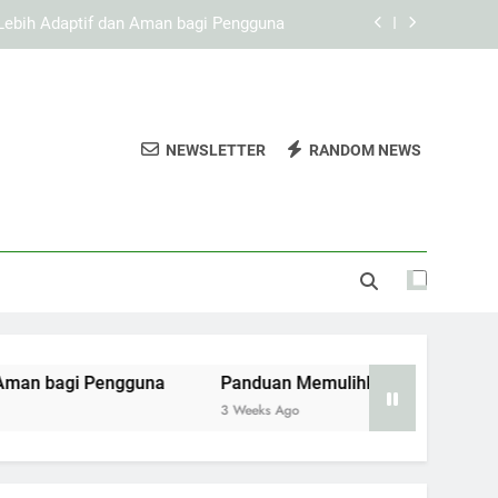
Lebih Adaptif dan Aman bagi Pengguna
Alternatif setelah Gangguan Browser
ruktur Informasi yang Lebih Sistematis
NEWSLETTER
RANDOM NEWS
si Harian yang Lebih Teratur dan Aman
Lebih Adaptif dan Aman bagi Pengguna
twork.
Alternatif setelah Gangguan Browser
ruktur Informasi yang Lebih Sistematis
Pengguna
Panduan Memulihkan Akses KAYA787 Alternati
3 Weeks Ago