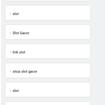
slot
Slot Gacor
link slot
situs slot gacor
slot