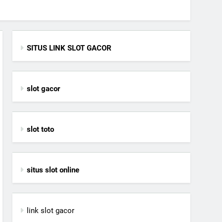
SITUS LINK SLOT GACOR
slot gacor
slot toto
situs slot online
link slot gacor