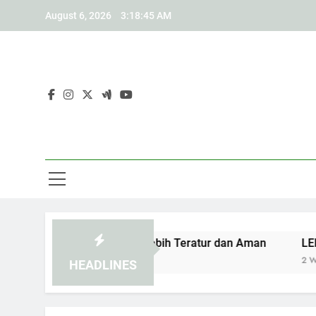
Skip
August 6, 2026
3:18:46 AM
to
content
HNI
Dapatkan 
asi Harian yang Lebih Teratur dan Aman
LEBAH4D Link A
2 Weeks Ago
HEADLINES