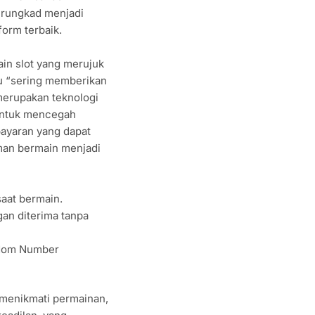
 rungkad menjadi
form terbaik.
ain slot yang merujuk
au “sering memberikan
merupakan teknologi
 untuk mencegah
bayaran yang dapat
man bermain menjadi
aat bermain.
n diterima tanpa
dom Number
 menikmati permainan,