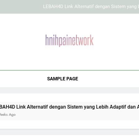
LEBAH4D Link Alternatif dengan Sistem yang 
Panduan Memulihkan Akses KAYA787 
KAYA787 Alternatif dengan St
EDWINSLOT Link Alternatif untuk Naviga
 HP AI Network
LEBAH4D Link Alternatif dengan Sistem yang 
Informasi Terbaru Tentang Kecerdasan Buatan Di HNI HP AI Ne
Panduan Memulihkan Akses KAYA787 
SAMPLE PAGE
KAYA787 Alternatif dengan St
lternatif dengan Sistem yang Lebih Adaptif dan Aman bagi 