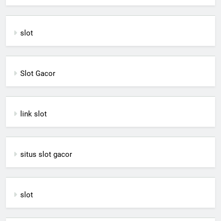
slot
Slot Gacor
link slot
situs slot gacor
slot