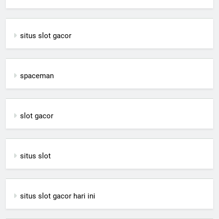
situs slot gacor
spaceman
slot gacor
situs slot
situs slot gacor hari ini