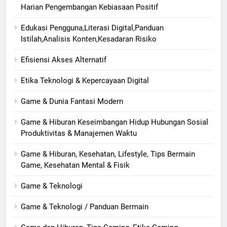
Harian Pengembangan Kebiasaan Positif
Edukasi Pengguna,Literasi Digital,Panduan
Istilah,Analisis Konten,Kesadaran Risiko
Efisiensi Akses Alternatif
Etika Teknologi & Kepercayaan Digital
Game & Dunia Fantasi Modern
Game & Hiburan Keseimbangan Hidup Hubungan Sosial
Produktivitas & Manajemen Waktu
Game & Hiburan, Kesehatan, Lifestyle, Tips Bermain
Game, Kesehatan Mental & Fisik
Game & Teknologi
Game & Teknologi / Panduan Bermain