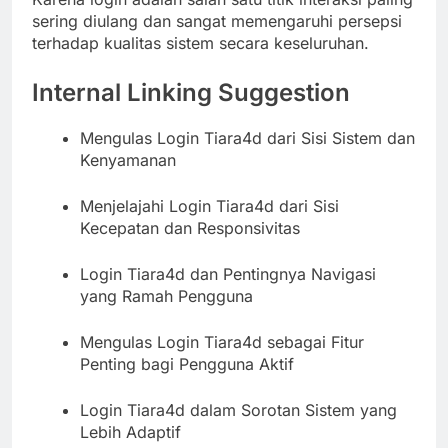
sering diulang dan sangat memengaruhi persepsi
terhadap kualitas sistem secara keseluruhan.
Internal Linking Suggestion
Mengulas Login Tiara4d dari Sisi Sistem dan
Kenyamanan
Menjelajahi Login Tiara4d dari Sisi
Kecepatan dan Responsivitas
Login Tiara4d dan Pentingnya Navigasi
yang Ramah Pengguna
Mengulas Login Tiara4d sebagai Fitur
Penting bagi Pengguna Aktif
Login Tiara4d dalam Sorotan Sistem yang
Lebih Adaptif