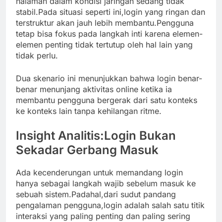
halaman dalam kondisi jaringan sedang tidak
stabil.Pada situasi seperti ini,login yang ringan dan
terstruktur akan jauh lebih membantu.Pengguna
tetap bisa fokus pada langkah inti karena elemen-
elemen penting tidak tertutup oleh hal lain yang
tidak perlu.
Dua skenario ini menunjukkan bahwa login benar-
benar menunjang aktivitas online ketika ia
membantu pengguna bergerak dari satu konteks
ke konteks lain tanpa kehilangan ritme.
Insight Analitis:Login Bukan
Sekadar Gerbang Masuk
Ada kecenderungan untuk memandang login
hanya sebagai langkah wajib sebelum masuk ke
sebuah sistem.Padahal,dari sudut pandang
pengalaman pengguna,login adalah salah satu titik
interaksi yang paling penting dan paling sering