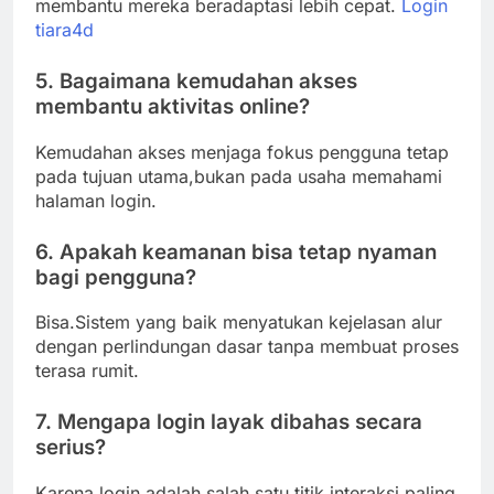
membantu mereka beradaptasi lebih cepat.
Login
tiara4d
5. Bagaimana kemudahan akses
membantu aktivitas online?
Kemudahan akses menjaga fokus pengguna tetap
pada tujuan utama,bukan pada usaha memahami
halaman login.
6. Apakah keamanan bisa tetap nyaman
bagi pengguna?
Bisa.Sistem yang baik menyatukan kejelasan alur
dengan perlindungan dasar tanpa membuat proses
terasa rumit.
7. Mengapa login layak dibahas secara
serius?
Karena login adalah salah satu titik interaksi paling