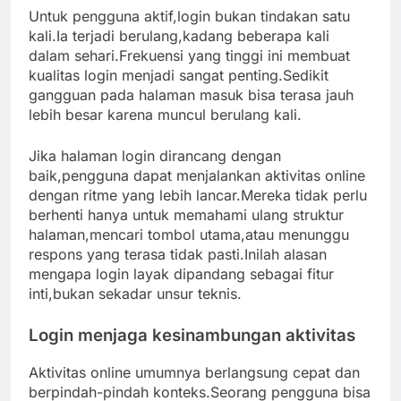
Untuk pengguna aktif,login bukan tindakan satu
kali.Ia terjadi berulang,kadang beberapa kali
dalam sehari.Frekuensi yang tinggi ini membuat
kualitas login menjadi sangat penting.Sedikit
gangguan pada halaman masuk bisa terasa jauh
lebih besar karena muncul berulang kali.
Jika halaman login dirancang dengan
baik,pengguna dapat menjalankan aktivitas online
dengan ritme yang lebih lancar.Mereka tidak perlu
berhenti hanya untuk memahami ulang struktur
halaman,mencari tombol utama,atau menunggu
respons yang terasa tidak pasti.Inilah alasan
mengapa login layak dipandang sebagai fitur
inti,bukan sekadar unsur teknis.
Login menjaga kesinambungan aktivitas
Aktivitas online umumnya berlangsung cepat dan
berpindah-pindah konteks.Seorang pengguna bisa