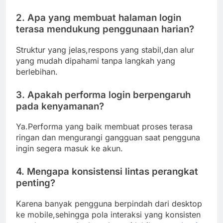
2. Apa yang membuat halaman login
terasa mendukung penggunaan harian?
Struktur yang jelas,respons yang stabil,dan alur
yang mudah dipahami tanpa langkah yang
berlebihan.
3. Apakah performa login berpengaruh
pada kenyamanan?
Ya.Performa yang baik membuat proses terasa
ringan dan mengurangi gangguan saat pengguna
ingin segera masuk ke akun.
4. Mengapa konsistensi lintas perangkat
penting?
Karena banyak pengguna berpindah dari desktop
ke mobile,sehingga pola interaksi yang konsisten