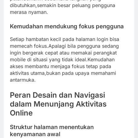
dibutuhkan,semakin besar peluang pengguna
merasa nyaman.
Kemudahan mendukung fokus pengguna
Setiap hambatan kecil pada halaman login bisa
memecah fokus.Apalagi bila pengguna sedang
ingin bergerak cepat atau memakai perangkat
mobile di situasi yang tidak ideal.Kemudahan
akses membantu menjaga fokus tetap pada
aktivitas utama,bukan pada upaya memahami
antarmuka.
Peran Desain dan Navigasi
dalam Menunjang Aktivitas
Online
Struktur halaman menentukan
kenyamanan awal