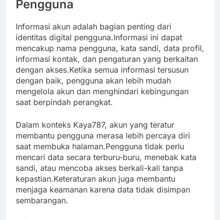
Pengguna
Informasi akun adalah bagian penting dari
identitas digital pengguna.Informasi ini dapat
mencakup nama pengguna, kata sandi, data profil,
informasi kontak, dan pengaturan yang berkaitan
dengan akses.Ketika semua informasi tersusun
dengan baik, pengguna akan lebih mudah
mengelola akun dan menghindari kebingungan
saat berpindah perangkat.
Dalam konteks Kaya787, akun yang teratur
membantu pengguna merasa lebih percaya diri
saat membuka halaman.Pengguna tidak perlu
mencari data secara terburu-buru, menebak kata
sandi, atau mencoba akses berkali-kali tanpa
kepastian.Keteraturan akun juga membantu
menjaga keamanan karena data tidak disimpan
sembarangan.