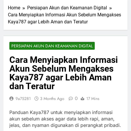
Home
Persiapan Akun dan Keamanan Digital
Cara Menyiapkan Informasi Akun Sebelum Mengakses
Kaya787 agar Lebih Aman dan Teratur
PERSIAPAN AKUN DAN KEAMANAN DIGITAL
Cara Menyiapkan Informasi
Akun Sebelum Mengakses
Kaya787 agar Lebih Aman
dan Teratur
0
9a75281
3 Months Ago
17 Mins
Panduan Kaya787 untuk menyiapkan informasi
akun sebelum akses agar data lebih rapi, aman,
jelas, dan nyaman digunakan di perangkat pribadi.