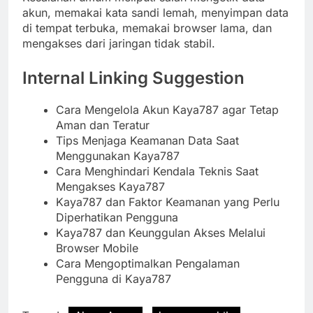
akun, memakai kata sandi lemah, menyimpan data
di tempat terbuka, memakai browser lama, dan
mengakses dari jaringan tidak stabil.
Internal Linking Suggestion
Cara Mengelola Akun Kaya787 agar Tetap
Aman dan Teratur
Tips Menjaga Keamanan Data Saat
Menggunakan Kaya787
Cara Menghindari Kendala Teknis Saat
Mengakses Kaya787
Kaya787 dan Faktor Keamanan yang Perlu
Diperhatikan Pengguna
Kaya787 dan Keunggulan Akses Melalui
Browser Mobile
Cara Mengoptimalkan Pengalaman
Pengguna di Kaya787