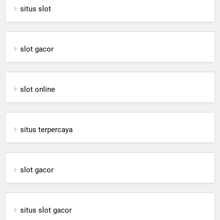
situs slot
slot gacor
slot online
situs terpercaya
slot gacor
situs slot gacor