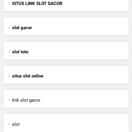
SITUS LINK SLOT GACOR
slot gacor
slot toto
situs slot online
link slot gacor
slot