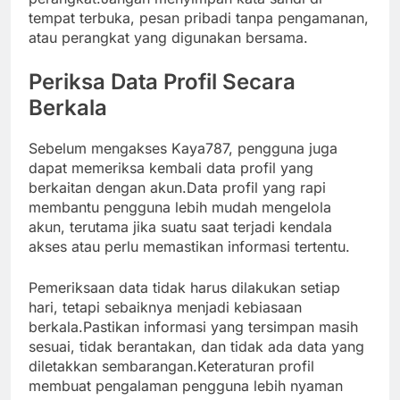
tempat terbuka, pesan pribadi tanpa pengamanan,
atau perangkat yang digunakan bersama.
Periksa Data Profil Secara
Berkala
Sebelum mengakses Kaya787, pengguna juga
dapat memeriksa kembali data profil yang
berkaitan dengan akun.Data profil yang rapi
membantu pengguna lebih mudah mengelola
akun, terutama jika suatu saat terjadi kendala
akses atau perlu memastikan informasi tertentu.
Pemeriksaan data tidak harus dilakukan setiap
hari, tetapi sebaiknya menjadi kebiasaan
berkala.Pastikan informasi yang tersimpan masih
sesuai, tidak berantakan, dan tidak ada data yang
diletakkan sembarangan.Keteraturan profil
membuat pengalaman pengguna lebih nyaman