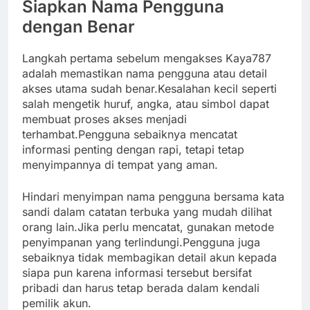
Siapkan Nama Pengguna
dengan Benar
Langkah pertama sebelum mengakses Kaya787
adalah memastikan nama pengguna atau detail
akses utama sudah benar.Kesalahan kecil seperti
salah mengetik huruf, angka, atau simbol dapat
membuat proses akses menjadi
terhambat.Pengguna sebaiknya mencatat
informasi penting dengan rapi, tetapi tetap
menyimpannya di tempat yang aman.
Hindari menyimpan nama pengguna bersama kata
sandi dalam catatan terbuka yang mudah dilihat
orang lain.Jika perlu mencatat, gunakan metode
penyimpanan yang terlindungi.Pengguna juga
sebaiknya tidak membagikan detail akun kepada
siapa pun karena informasi tersebut bersifat
pribadi dan harus tetap berada dalam kendali
pemilik akun.