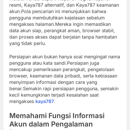
resmi, Kaya787 alternatif, dan Kaya787 keamanan
akun.Pola pencarian ini menunjukkan bahwa
pengguna membutuhkan kejelasan sebelum
mengakses halaman.Mereka ingin memastikan
data akun siap, perangkat aman, browser stabil,
dan proses akses dapat berjalan tanpa hambatan
yang tidak perlu.
Persiapan akun bukan hanya soal mengingat nama
pengguna atau kata sandi.Persiapan juga
mencakup pemeriksaan perangkat, pengelolaan
browser, keamanan data pribadi, serta kebiasaan
menyimpan informasi dengan cara yang
benar.Semakin rapi persiapan pengguna, semakin
kecil kemungkinan terjadi kesalahan saat
mengakses
kaya787
.
Memahami Fungsi Informasi
Akun dalam Pengalaman