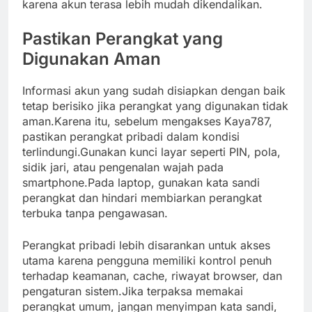
karena akun terasa lebih mudah dikendalikan.
Pastikan Perangkat yang
Digunakan Aman
Informasi akun yang sudah disiapkan dengan baik
tetap berisiko jika perangkat yang digunakan tidak
aman.Karena itu, sebelum mengakses Kaya787,
pastikan perangkat pribadi dalam kondisi
terlindungi.Gunakan kunci layar seperti PIN, pola,
sidik jari, atau pengenalan wajah pada
smartphone.Pada laptop, gunakan kata sandi
perangkat dan hindari membiarkan perangkat
terbuka tanpa pengawasan.
Perangkat pribadi lebih disarankan untuk akses
utama karena pengguna memiliki kontrol penuh
terhadap keamanan, cache, riwayat browser, dan
pengaturan sistem.Jika terpaksa memakai
perangkat umum, jangan menyimpan kata sandi,