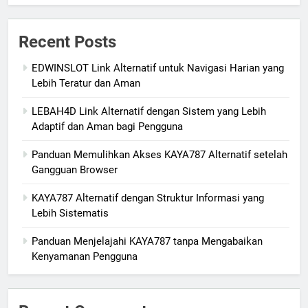
Recent Posts
EDWINSLOT Link Alternatif untuk Navigasi Harian yang
Lebih Teratur dan Aman
LEBAH4D Link Alternatif dengan Sistem yang Lebih
Adaptif dan Aman bagi Pengguna
Panduan Memulihkan Akses KAYA787 Alternatif setelah
Gangguan Browser
KAYA787 Alternatif dengan Struktur Informasi yang
Lebih Sistematis
Panduan Menjelajahi KAYA787 tanpa Mengabaikan
Kenyamanan Pengguna