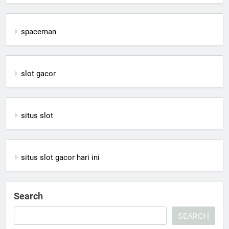
spaceman
slot gacor
situs slot
situs slot gacor hari ini
Search
SEARCH