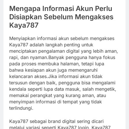
Mengapa Informasi Akun Perlu
Disiapkan Sebelum Mengakses
Kaya787
Menyiapkan informasi akun sebelum mengakses
Kaya787 adalah langkah penting untuk
menciptakan pengalaman digital yang lebih aman,
rapi, dan nyaman.Banyak pengguna hanya fokus
pada proses membuka halaman, tetapi lupa
bahwa kesiapan akun juga memengaruhi
kelancaran akses.Jika informasi akun tidak
tersusun dengan baik, pengguna bisa mengalami
kendala seperti lupa data masuk, salah mengetik,
memakai perangkat yang kurang aman, atau
menyimpan informasi di tempat yang tidak
terlindungi.
Kaya787 sebagai brand digital sering dicari
melalui variasi seperti Kaya787 login, Kaya787