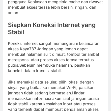
pengguna.Kebiasaan mengelola cache dan riwayat
membuat akses terasa lebih bersih, ringan, dan
aman.
Siapkan Koneksi Internet yang
Stabil
Koneksi internet sangat memengaruhi kelancaran
akses Kaya787.Jaringan yang lemah dapat
membuat halaman sulit dimuat, tombol terlambat
merespons, atau proses akses terasa terputus-
putus.Sebelum membuka halaman, pastikan
koneksi dalam kondisi stabil.
Jika memakai data seluler, pilih lokasi dengan
sinyal yang baik.Jika memakai Wi-Fi, pastikan
jaringan tidak sedang bermasalah.Hindari
memasukkan informasi akun saat jaringan terasa
tidak stabil karena kesalahan input atau proses
yang terhenti dapat membuat pengalaman akses