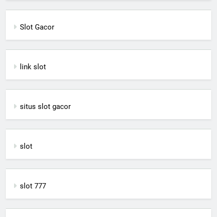
Slot Gacor
link slot
situs slot gacor
slot
slot 777