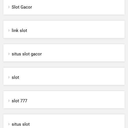
Slot Gacor
link slot
situs slot gacor
slot
slot 777
situs slot