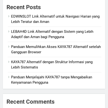
Recent Posts
EDWINSLOT Link Alternatif untuk Navigasi Harian yang
Lebih Teratur dan Aman
LEBAH4D Link Alternatif dengan Sistem yang Lebih
Adaptif dan Aman bagi Pengguna
Panduan Memulihkan Akses KAYA787 Alternatif setelah
Gangguan Browser
KAYA787 Alternatif dengan Struktur Informasi yang
Lebih Sistematis
Panduan Menjelajahi KAYA787 tanpa Mengabaikan
Kenyamanan Pengguna
Recent Comments