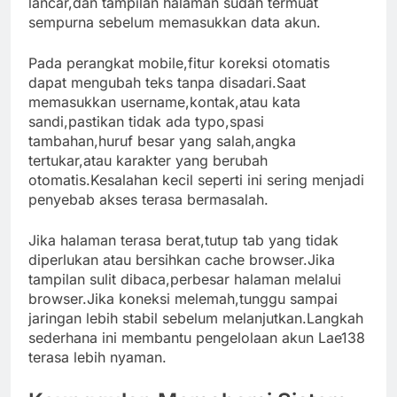
lancar,dan tampilan halaman sudah termuat
sempurna sebelum memasukkan data akun.
Pada perangkat mobile,fitur koreksi otomatis
dapat mengubah teks tanpa disadari.Saat
memasukkan username,kontak,atau kata
sandi,pastikan tidak ada typo,spasi
tambahan,huruf besar yang salah,angka
tertukar,atau karakter yang berubah
otomatis.Kesalahan kecil seperti ini sering menjadi
penyebab akses terasa bermasalah.
Jika halaman terasa berat,tutup tab yang tidak
diperlukan atau bersihkan cache browser.Jika
tampilan sulit dibaca,perbesar halaman melalui
browser.Jika koneksi melemah,tunggu sampai
jaringan lebih stabil sebelum melanjutkan.Langkah
sederhana ini membantu pengelolaan akun Lae138
terasa lebih nyaman.