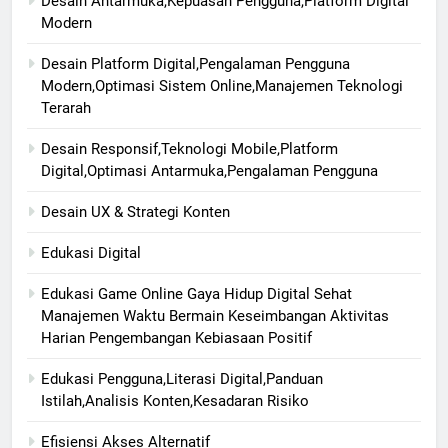
Desain Antarmuka,Kepuasan Pengguna,Platform Digital
Modern
Desain Platform Digital,Pengalaman Pengguna
Modern,Optimasi Sistem Online,Manajemen Teknologi
Terarah
Desain Responsif,Teknologi Mobile,Platform
Digital,Optimasi Antarmuka,Pengalaman Pengguna
Desain UX & Strategi Konten
Edukasi Digital
Edukasi Game Online Gaya Hidup Digital Sehat
Manajemen Waktu Bermain Keseimbangan Aktivitas
Harian Pengembangan Kebiasaan Positif
Edukasi Pengguna,Literasi Digital,Panduan
Istilah,Analisis Konten,Kesadaran Risiko
Efisiensi Akses Alternatif