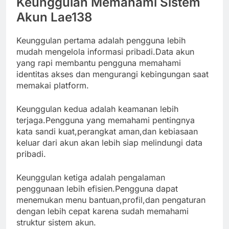
Keunggulan Memahami Sistem
Akun Lae138
Keunggulan pertama adalah pengguna lebih
mudah mengelola informasi pribadi.Data akun
yang rapi membantu pengguna memahami
identitas akses dan mengurangi kebingungan saat
memakai platform.
Keunggulan kedua adalah keamanan lebih
terjaga.Pengguna yang memahami pentingnya
kata sandi kuat,perangkat aman,dan kebiasaan
keluar dari akun akan lebih siap melindungi data
pribadi.
Keunggulan ketiga adalah pengalaman
penggunaan lebih efisien.Pengguna dapat
menemukan menu bantuan,profil,dan pengaturan
dengan lebih cepat karena sudah memahami
struktur sistem akun.