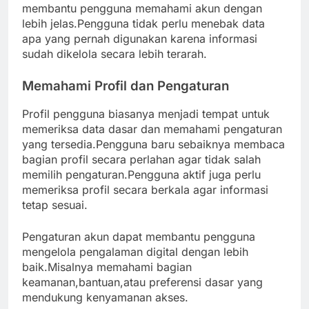
membantu pengguna memahami akun dengan
lebih jelas.Pengguna tidak perlu menebak data
apa yang pernah digunakan karena informasi
sudah dikelola secara lebih terarah.
Memahami Profil dan Pengaturan
Profil pengguna biasanya menjadi tempat untuk
memeriksa data dasar dan memahami pengaturan
yang tersedia.Pengguna baru sebaiknya membaca
bagian profil secara perlahan agar tidak salah
memilih pengaturan.Pengguna aktif juga perlu
memeriksa profil secara berkala agar informasi
tetap sesuai.
Pengaturan akun dapat membantu pengguna
mengelola pengalaman digital dengan lebih
baik.Misalnya memahami bagian
keamanan,bantuan,atau preferensi dasar yang
mendukung kenyamanan akses.