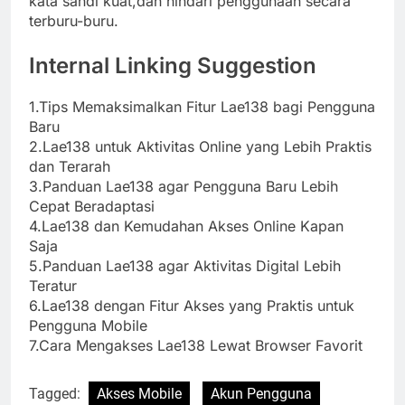
kata sandi kuat,dan hindari penggunaan secara
terburu-buru.
Internal Linking Suggestion
1.Tips Memaksimalkan Fitur Lae138 bagi Pengguna
Baru
2.Lae138 untuk Aktivitas Online yang Lebih Praktis
dan Terarah
3.Panduan Lae138 agar Pengguna Baru Lebih
Cepat Beradaptasi
4.Lae138 dan Kemudahan Akses Online Kapan
Saja
5.Panduan Lae138 agar Aktivitas Digital Lebih
Teratur
6.Lae138 dengan Fitur Akses yang Praktis untuk
Pengguna Mobile
7.Cara Mengakses Lae138 Lewat Browser Favorit
Tagged:
Akses Mobile
Akun Pengguna