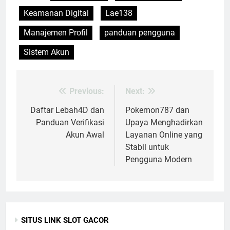
Keamanan Digital
Lae138
Manajemen Profil
panduan pengguna
Sistem Akun
Previous:
Next:
Post
navigation
Daftar Lebah4D dan
Pokemon787 dan
Panduan Verifikasi
Upaya Menghadirkan
Akun Awal
Layanan Online yang
Stabil untuk
Pengguna Modern
SITUS LINK SLOT GACOR