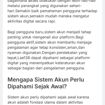
bagaimana akses dilakukan dengan lebih hati-hati
melalui perangkat yang digunakan sehari-
hari.Semakin baik pemahaman pengguna terhadap
sistem akun,semakin mudah mereka mengatur
aktivitas digital secara rapi.
Bagi pengguna baru,sistem akun menjadi tahap
penting untuk mengenali alur platform.Bagi
pengguna aktif,sistem akun membantu menjaga
pengalaman agar tetap konsisten,aman,dan
nyaman digunakan.Dengan pendekatan yang
tepat,Lae138 dapat dipahami sebagai platform
digital yang menempatkan keteraturan akun
sebagai bagian dari pengalaman pengguna.
Mengapa Sistem Akun Perlu
Dipahami Sejak Awal?
Sistem akun perlu dipahami sejak awal karena
akun adalah fondasi utama dalam aktivitas