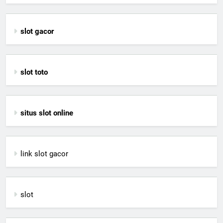
slot gacor
slot toto
situs slot online
link slot gacor
slot