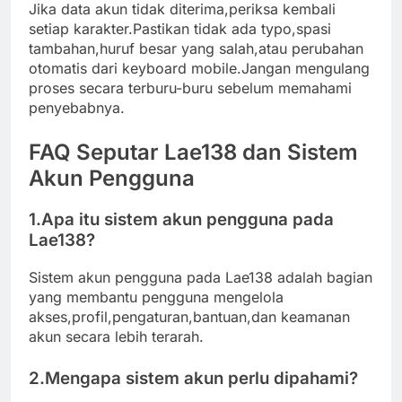
Jika data akun tidak diterima,periksa kembali
setiap karakter.Pastikan tidak ada typo,spasi
tambahan,huruf besar yang salah,atau perubahan
otomatis dari keyboard mobile.Jangan mengulang
proses secara terburu-buru sebelum memahami
penyebabnya.
FAQ Seputar Lae138 dan Sistem
Akun Pengguna
1.Apa itu sistem akun pengguna pada
Lae138?
Sistem akun pengguna pada Lae138 adalah bagian
yang membantu pengguna mengelola
akses,profil,pengaturan,bantuan,dan keamanan
akun secara lebih terarah.
2.Mengapa sistem akun perlu dipahami?