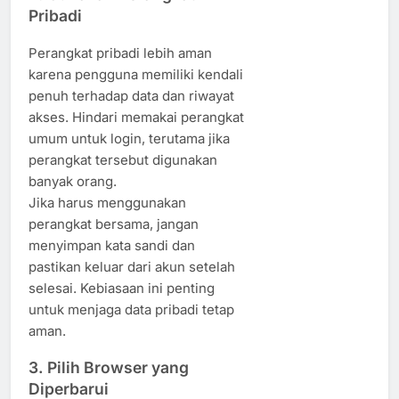
Pribadi
Perangkat pribadi lebih aman
karena pengguna memiliki kendali
penuh terhadap data dan riwayat
akses. Hindari memakai perangkat
umum untuk login, terutama jika
perangkat tersebut digunakan
banyak orang.
Jika harus menggunakan
perangkat bersama, jangan
menyimpan kata sandi dan
pastikan keluar dari akun setelah
selesai. Kebiasaan ini penting
untuk menjaga data pribadi tetap
aman.
3. Pilih Browser yang
Diperbarui