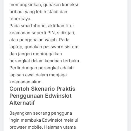
memungkinkan, gunakan koneksi
pribadi yang lebih stabil dan
tepercaya.
Pada smartphone, aktifkan fitur
keamanan seperti PIN, sidik jari,
atau pengenalan wajah. Pada
laptop, gunakan password sistem
dan jangan meninggalkan
perangkat dalam keadaan terbuka.
Perlindungan perangkat adalah
lapisan awal dalam menjaga
keamanan akun.
Contoh Skenario Praktis
Penggunaan Edwinslot
Alternatif
Bayangkan seorang pengguna
ingin membuka Edwinslot melalui
browser mobile. Halaman utama