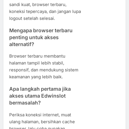
sandi kuat, browser terbaru,
koneksi tepercaya, dan jangan lupa
logout setelah selesai.
Mengapa browser terbaru
penting untuk akses
alternatif?
Browser terbaru membantu
halaman tampil lebih stabil,
responsif, dan mendukung sistem
keamanan yang lebih baik.
Apa langkah pertama jika
akses utama Edwinslot
bermasalah?
Periksa koneksi internet, muat
ulang halaman, bersihkan cache
browser, lalu coba gunakan