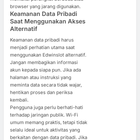
browser yang jarang digunakan.
Keamanan Data Pribadi
Saat Menggunakan Akses
Alternatif
Keamanan data pribadi harus
menjadi perhatian utama saat
menggunakan Edwinslot alternatif.
Jangan membagikan informasi
akun kepada siapa pun. Jika ada
halaman atau instruksi yang
meminta data secara tidak wajar,
hentikan proses dan periksa
kembali.
Pengguna juga perlu berhati-hati
terhadap jaringan publik. Wi-Fi
umum memang praktis, tetapi tidak
selalu ideal untuk aktivitas yang
berkaitan dengan data pribadi. Jika