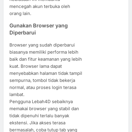
mencegah akun terbuka oleh
orang lain.
Gunakan Browser yang
Diperbarui
Browser yang sudah diperbarui
biasanya memiliki performa lebih
baik dan fitur keamanan yang lebih
kuat. Browser lama dapat
menyebabkan halaman tidak tampil
sempurna, tombol tidak bekerja
normal, atau proses login terasa
lambat.
Pengguna Lebah4D sebaiknya
memakai browser yang stabil dan
tidak dipenuhi terlalu banyak
ekstensi. Jika akses terasa
bermasalah, coba tutup tab yang