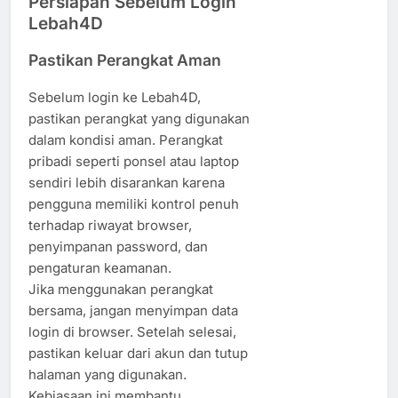
Persiapan Sebelum Login
Lebah4D
Pastikan Perangkat Aman
Sebelum login ke Lebah4D,
pastikan perangkat yang digunakan
dalam kondisi aman. Perangkat
pribadi seperti ponsel atau laptop
sendiri lebih disarankan karena
pengguna memiliki kontrol penuh
terhadap riwayat browser,
penyimpanan password, dan
pengaturan keamanan.
Jika menggunakan perangkat
bersama, jangan menyimpan data
login di browser. Setelah selesai,
pastikan keluar dari akun dan tutup
halaman yang digunakan.
Kebiasaan ini membantu