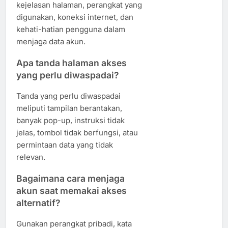
kejelasan halaman, perangkat yang
digunakan, koneksi internet, dan
kehati-hatian pengguna dalam
menjaga data akun.
Apa tanda halaman akses
yang perlu diwaspadai?
Tanda yang perlu diwaspadai
meliputi tampilan berantakan,
banyak pop-up, instruksi tidak
jelas, tombol tidak berfungsi, atau
permintaan data yang tidak
relevan.
Bagaimana cara menjaga
akun saat memakai akses
alternatif?
Gunakan perangkat pribadi, kata