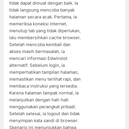
tidak dapat dimuat dengan baik. Ia
tidak langsung mencoba banyak
halaman secara acak. Pertama, ia
memeriksa koneksi internet,
menutup tab yang tidak diperlukan,
lalu membersihkan cache browser.
Setelah mencoba kembali dan
akses masih bermasalah, ia
mencari informasi Edwinslot
alternatif. Sebelum login, ia
memperhatikan tampilan halaman,
memastikan menu terlihat rapi, dan
membaca instruksi yang tersedia.
Karena halaman tampak normal, ia
melanjutkan dengan hati-hati
menggunakan perangkat pribadi.
Setelah selesai, ia logout dan tidak
menyimpan kata sandi di browser.
Skenario ini menunjukkan bahwa