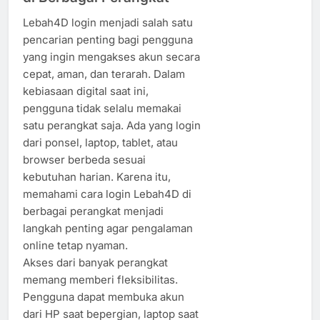
Lebah4D login menjadi salah satu
pencarian penting bagi pengguna
yang ingin mengakses akun secara
cepat, aman, dan terarah. Dalam
kebiasaan digital saat ini,
pengguna tidak selalu memakai
satu perangkat saja. Ada yang login
dari ponsel, laptop, tablet, atau
browser berbeda sesuai
kebutuhan harian. Karena itu,
memahami cara login Lebah4D di
berbagai perangkat menjadi
langkah penting agar pengalaman
online tetap nyaman.
Akses dari banyak perangkat
memang memberi fleksibilitas.
Pengguna dapat membuka akun
dari HP saat bepergian, laptop saat