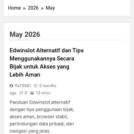
Home
2026
May
May 2026
Edwinslot Alternatif dan Tips
Menggunakannya Secara
Bijak untuk Akses yang
Lebih Aman
9a75281
2 months
ago
0
13 mins
Panduan Edwinslot alternatif
dengan tips penggunaan bijak,
akses aman, browser stabil,
perlindungan data pribadi, dan
navigasi yang jelas.