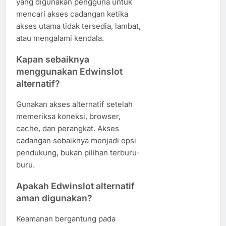
yang digunakan pengguna untuk
mencari akses cadangan ketika
akses utama tidak tersedia, lambat,
atau mengalami kendala.
Kapan sebaiknya
menggunakan Edwinslot
alternatif?
Gunakan akses alternatif setelah
memeriksa koneksi, browser,
cache, dan perangkat. Akses
cadangan sebaiknya menjadi opsi
pendukung, bukan pilihan terburu-
buru.
Apakah Edwinslot alternatif
aman digunakan?
Keamanan bergantung pada