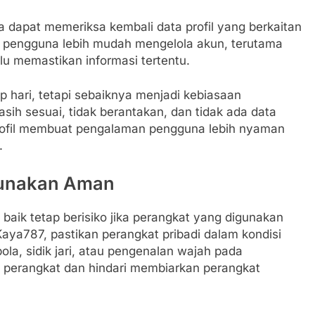
dapat memeriksa kembali data profil yang berkaitan
u pengguna lebih mudah mengelola akun, terutama
rlu memastikan informasi tertentu.
p hari, tetapi sebaiknya menjadi kebiasaan
sih sesuai, tidak berantakan, dan tidak ada data
rofil membuat pengalaman pengguna lebih nyaman
.
gunakan Aman
baik tetap berisiko jika perangkat yang digunakan
aya787, pastikan perangkat pribadi dalam kondisi
pola, sidik jari, atau pengenalan wajah pada
 perangkat dan hindari membiarkan perangkat