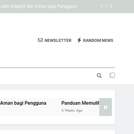
Lebih Adaptif dan Aman bagi Pengguna
Alternatif setelah Gangguan Browser
ruktur Informasi yang Lebih Sistematis
NEWSLETTER
RANDOM NEWS
si Harian yang Lebih Teratur dan Aman
Lebih Adaptif dan Aman bagi Pengguna
twork.
Alternatif setelah Gangguan Browser
ruktur Informasi yang Lebih Sistematis
engguna
Panduan Memulihkan Akses KAYA787 Alternati
3 Weeks Ago