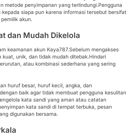
akan metode penyimpanan yang terlindungi.Pengguna
 kepada siapa pun karena informasi tersebut bersifat
 pemilik akun.
at dan Mudah Dikelola
 dalam keamanan akun Kaya787.Sebelum mengakses
 kuat, unik, dan tidak mudah ditebak.Hindari
berurutan, atau kombinasi sederhana yang sering
 huruf besar, huruf kecil, angka, dan
a dengan baik agar tidak membuat pengguna kesulitan
pengelola kata sandi yang aman atau catatan
menyimpan kata sandi di tempat terbuka, pesan
yang digunakan bersama.
rkala