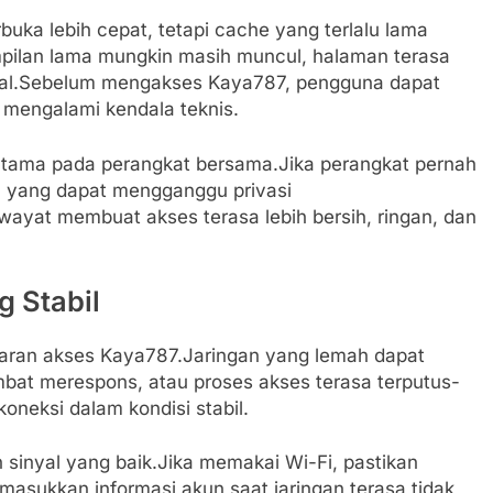
ka lebih cepat, tetapi cache yang terlalu lama
lan lama mungkin masih muncul, halaman terasa
timal.Sebelum mengakses Kaya787, pengguna dapat
 mengalami kendala teknis.
erutama pada perangkat bersama.Jika perangkat pernah
ta yang dapat mengganggu privasi
ayat membuat akses terasa lebih bersih, ringan, dan
g Stabil
caran akses Kaya787.Jaringan yang lemah dapat
mbat merespons, atau proses akses terasa terputus-
neksi dalam kondisi stabil.
n sinyal yang baik.Jika memakai Wi-Fi, pastikan
masukkan informasi akun saat jaringan terasa tidak