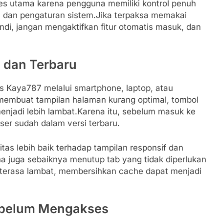
ses utama karena pengguna memiliki kontrol penuh
, dan pengaturan sistem.Jika terpaksa memakai
i, jangan mengaktifkan fitur otomatis masuk, dan
 dan Terbaru
 Kaya787 melalui smartphone, laptop, atau
 membuat tampilan halaman kurang optimal, tombol
menjadi lebih lambat.Karena itu, sebelum masuk ke
er sudah dalam versi terbaru.
itas lebih baik terhadap tampilan responsif dan
na juga sebaiknya menutup tab yang tidak diperlukan
es terasa lambat, membersihkan cache dapat menjadi
ebelum Mengakses