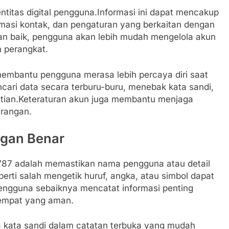
entitas digital pengguna.Informasi ini dapat mencakup
ormasi kontak, dan pengaturan yang berkaitan dengan
an baik, pengguna akan lebih mudah mengelola akun
 perangkat.
embantu pengguna merasa lebih percaya diri saat
ari data secara terburu-buru, menebak kata sandi,
stian.Keteraturan akun juga membantu menjaga
rangan.
gan Benar
87 adalah memastikan nama pengguna atau detail
erti salah mengetik huruf, angka, atau simbol dapat
ngguna sebaiknya mencatat informasi penting
tempat yang aman.
kata sandi dalam catatan terbuka yang mudah