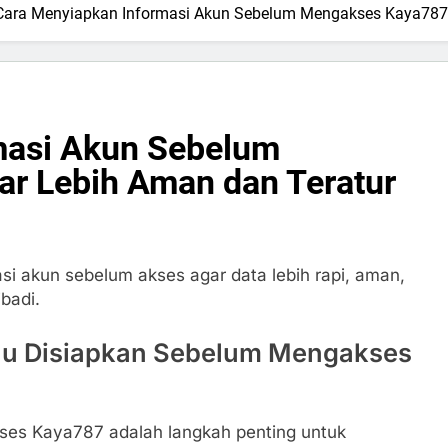
Cara Menyiapkan Informasi Akun Sebelum Mengakses Kaya787 
masi Akun Sebelum
r Lebih Aman dan Teratur
 akun sebelum akses agar data lebih rapi, aman,
badi.
lu Disiapkan Sebelum Mengakses
es Kaya787 adalah langkah penting untuk