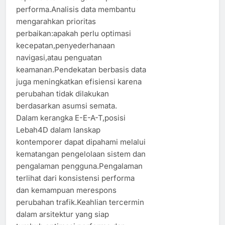
performa.Analisis data membantu
mengarahkan prioritas
perbaikan:apakah perlu optimasi
kecepatan,penyederhanaan
navigasi,atau penguatan
keamanan.Pendekatan berbasis data
juga meningkatkan efisiensi karena
perubahan tidak dilakukan
berdasarkan asumsi semata.
Dalam kerangka E-E-A-T,posisi
Lebah4D dalam lanskap
kontemporer dapat dipahami melalui
kematangan pengelolaan sistem dan
pengalaman pengguna.Pengalaman
terlihat dari konsistensi performa
dan kemampuan merespons
perubahan trafik.Keahlian tercermin
dalam arsitektur yang siap