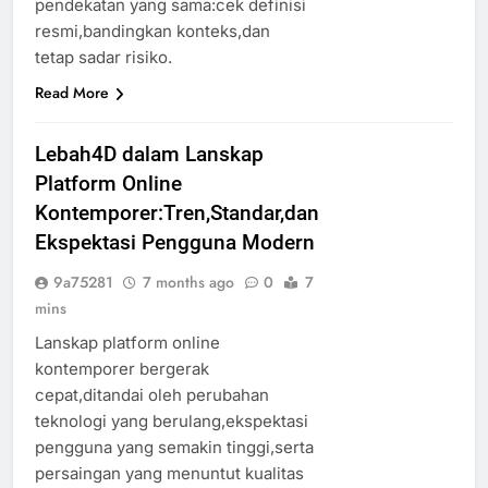
pendekatan yang sama:cek definisi
resmi,bandingkan konteks,dan
tetap sadar risiko.
Read More
Lebah4D dalam Lanskap
Platform Online
Kontemporer:Tren,Standar,dan
Ekspektasi Pengguna Modern
9a75281
7 months ago
0
7
mins
Lanskap platform online
kontemporer bergerak
cepat,ditandai oleh perubahan
teknologi yang berulang,ekspektasi
pengguna yang semakin tinggi,serta
persaingan yang menuntut kualitas