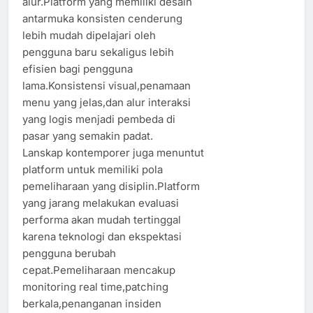
alur.Platform yang memiliki desain
antarmuka konsisten cenderung
lebih mudah dipelajari oleh
pengguna baru sekaligus lebih
efisien bagi pengguna
lama.Konsistensi visual,penamaan
menu yang jelas,dan alur interaksi
yang logis menjadi pembeda di
pasar yang semakin padat.
Lanskap kontemporer juga menuntut
platform untuk memiliki pola
pemeliharaan yang disiplin.Platform
yang jarang melakukan evaluasi
performa akan mudah tertinggal
karena teknologi dan ekspektasi
pengguna berubah
cepat.Pemeliharaan mencakup
monitoring real time,patching
berkala,penanganan insiden