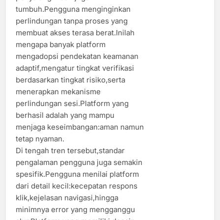
tumbuh.Pengguna menginginkan
perlindungan tanpa proses yang
membuat akses terasa berat.Inilah
mengapa banyak platform
mengadopsi pendekatan keamanan
adaptif,mengatur tingkat verifikasi
berdasarkan tingkat risiko,serta
menerapkan mekanisme
perlindungan sesi.Platform yang
berhasil adalah yang mampu
menjaga keseimbangan:aman namun
tetap nyaman.
Di tengah tren tersebut,standar
pengalaman pengguna juga semakin
spesifik.Pengguna menilai platform
dari detail kecil:kecepatan respons
klik,kejelasan navigasi,hingga
minimnya error yang mengganggu