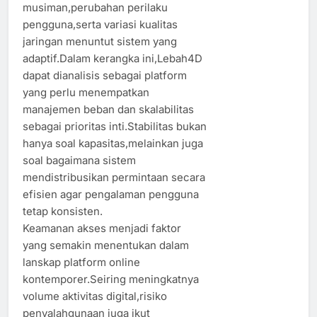
musiman,perubahan perilaku
pengguna,serta variasi kualitas
jaringan menuntut sistem yang
adaptif.Dalam kerangka ini,Lebah4D
dapat dianalisis sebagai platform
yang perlu menempatkan
manajemen beban dan skalabilitas
sebagai prioritas inti.Stabilitas bukan
hanya soal kapasitas,melainkan juga
soal bagaimana sistem
mendistribusikan permintaan secara
efisien agar pengalaman pengguna
tetap konsisten.
Keamanan akses menjadi faktor
yang semakin menentukan dalam
lanskap platform online
kontemporer.Seiring meningkatnya
volume aktivitas digital,risiko
penyalahgunaan juga ikut