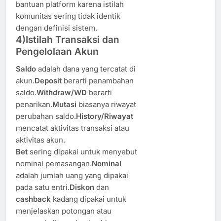
bantuan platform karena istilah
komunitas sering tidak identik
dengan definisi sistem.
4)Istilah Transaksi dan
Pengelolaan Akun
Saldo
adalah dana yang tercatat di
akun.
Deposit
berarti penambahan
saldo.
Withdraw/WD
berarti
penarikan.
Mutasi
biasanya riwayat
perubahan saldo.
History/Riwayat
mencatat aktivitas transaksi atau
aktivitas akun.
Bet
sering dipakai untuk menyebut
nominal pemasangan.
Nominal
adalah jumlah uang yang dipakai
pada satu entri.
Diskon
dan
cashback
kadang dipakai untuk
menjelaskan potongan atau