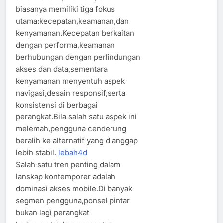
biasanya memiliki tiga fokus
utama:kecepatan,keamanan,dan
kenyamanan.Kecepatan berkaitan
dengan performa,keamanan
berhubungan dengan perlindungan
akses dan data,sementara
kenyamanan menyentuh aspek
navigasi,desain responsif,serta
konsistensi di berbagai
perangkat.Bila salah satu aspek ini
melemah,pengguna cenderung
beralih ke alternatif yang dianggap
lebih stabil.
lebah4d
Salah satu tren penting dalam
lanskap kontemporer adalah
dominasi akses mobile.Di banyak
segmen pengguna,ponsel pintar
bukan lagi perangkat