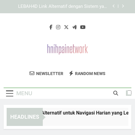
Skip
Panduan Memulihkan Akses KAYA787 Alternatif
to
setelah Gangguan Browser
content
KAYA787 Alternatif dengan Struktur Informasi
yang Lebih Sistematis
EDWINSLOT Link Alternatif untuk Navigasi Harian
yang Lebih Teratur dan Aman
LEBAH4D Link Alternatif dengan Sistem yang
Lebih Adaptif dan Aman bagi Pengguna
Panduan Memulihkan Akses KAYA787 Alternatif
setelah Gangguan Browser
HNI HP AI
Dapatkan Informasi Terbaru Tentang
KAYA787 Alternatif dengan Struktur Informasi
NEWSLETTER
RANDOM NEWS
Network
yang Lebih Sistematis
Kecerdasan Buatan Di HNI HP AI Network.
MENU
WINSLOT Link Alternatif untuk Navigasi Harian yang Lebih Te
HEADLINES
eeks Ago