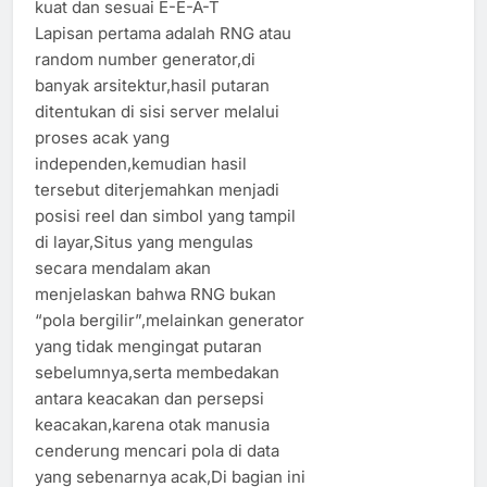
kuat dan sesuai E-E-A-T
Lapisan pertama adalah RNG atau
random number generator,di
banyak arsitektur,hasil putaran
ditentukan di sisi server melalui
proses acak yang
independen,kemudian hasil
tersebut diterjemahkan menjadi
posisi reel dan simbol yang tampil
di layar,Situs yang mengulas
secara mendalam akan
menjelaskan bahwa RNG bukan
“pola bergilir”,melainkan generator
yang tidak mengingat putaran
sebelumnya,serta membedakan
antara keacakan dan persepsi
keacakan,karena otak manusia
cenderung mencari pola di data
yang sebenarnya acak,Di bagian ini