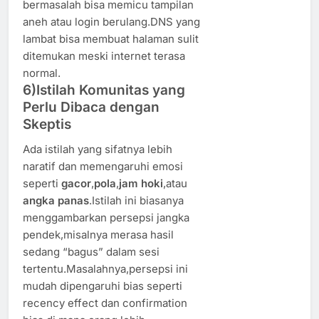
bermasalah bisa memicu tampilan
aneh atau login berulang.DNS yang
lambat bisa membuat halaman sulit
ditemukan meski internet terasa
normal.
6)Istilah Komunitas yang
Perlu Dibaca dengan
Skeptis
Ada istilah yang sifatnya lebih
naratif dan memengaruhi emosi
seperti
gacor
,
pola
,
jam hoki
,atau
angka panas
.Istilah ini biasanya
menggambarkan persepsi jangka
pendek,misalnya merasa hasil
sedang “bagus” dalam sesi
tertentu.Masalahnya,persepsi ini
mudah dipengaruhi bias seperti
recency effect dan confirmation