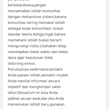
berbeda.Kedua,jangan
menyamakan istilah komunitas
dengan mekanisme sistem,karena
komunitas sering memakai istilah
sebagai kode komunikasi, bukan
standar teknis.Ketiga,ingat bahwa
memahami istilah bukan berarti
mengurangi risiko.Usahakan tetap
menetapkan batas waktu dan batas
dana agar keputusan tidak
didorong emosi.
Penutupnya sederhana:semakin
Anda paham istilah,semakin mudah
Anda menilai informasi secara
objektif dan menghindari salah
tafsir.Glosarium ini bisa Anda
jadikan acuan awal,dan jika Anda
menemukan istilah baru,gunakan