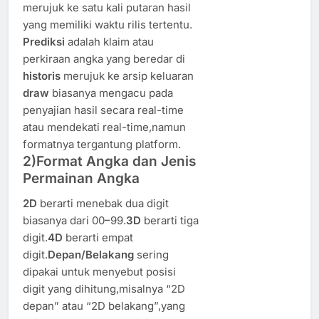
merujuk ke satu kali putaran hasil
yang memiliki waktu rilis tertentu.
Prediksi
adalah klaim atau
perkiraan angka yang beredar di
historis
merujuk ke arsip keluaran
draw
biasanya mengacu pada
penyajian hasil secara real-time
atau mendekati real-time,namun
formatnya tergantung platform.
2)Format Angka dan Jenis
Permainan Angka
2D
berarti menebak dua digit
biasanya dari 00–99.
3D
berarti tiga
digit.
4D
berarti empat
digit.
Depan/Belakang
sering
dipakai untuk menyebut posisi
digit yang dihitung,misalnya “2D
depan” atau “2D belakang”,yang