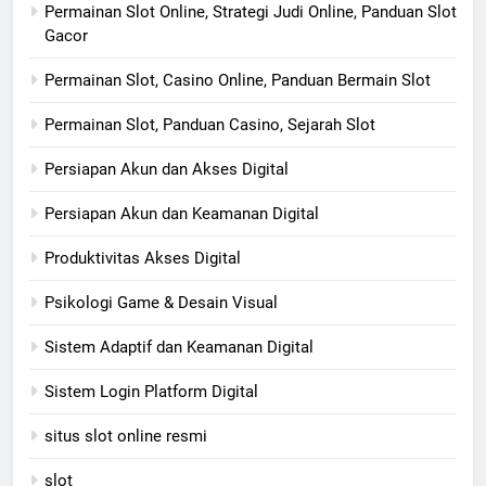
Permainan Slot Online, Strategi Judi Online, Panduan Slot
Gacor
Permainan Slot, Casino Online, Panduan Bermain Slot
Permainan Slot, Panduan Casino, Sejarah Slot
Persiapan Akun dan Akses Digital
Persiapan Akun dan Keamanan Digital
Produktivitas Akses Digital
Psikologi Game & Desain Visual
Sistem Adaptif dan Keamanan Digital
Sistem Login Platform Digital
situs slot online resmi
slot