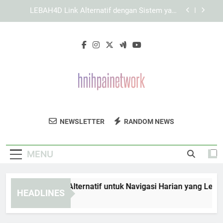
Skip
Panduan Memulihkan Akses KAYA787 Alternatif
to
setelah Gangguan Browser
content
KAYA787 Alternatif dengan Struktur Informasi
yang Lebih Sistematis
EDWINSLOT Link Alternatif untuk Navigasi Harian
yang Lebih Teratur dan Aman
LEBAH4D Link Alternatif dengan Sistem yang
Lebih Adaptif dan Aman bagi Pengguna
Panduan Memulihkan Akses KAYA787 Alternatif
setelah Gangguan Browser
HNI HP AI
Dapatkan Informasi Terbaru Tentang
KAYA787 Alternatif dengan Struktur Informasi
NEWSLETTER
RANDOM NEWS
Network
yang Lebih Sistematis
Kecerdasan Buatan Di HNI HP AI Network.
MENU
DWINSLOT Link Alternatif untuk Navigasi Harian yang Lebih T
HEADLINES
 Weeks Ago