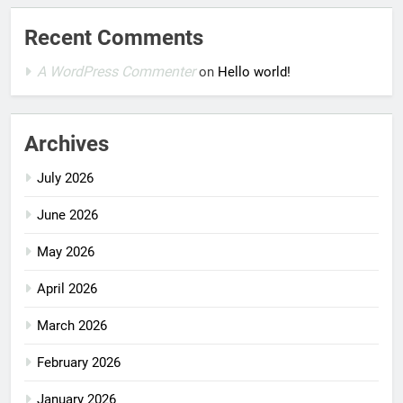
Recent Comments
A WordPress Commenter
on
Hello world!
Archives
July 2026
June 2026
May 2026
April 2026
March 2026
February 2026
January 2026