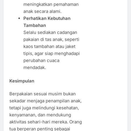
meningkatkan pemahaman
anak secara alami.
Perhatikan Kebutuhan
Tambahan
Selalu sediakan cadangan
pakaian di tas anak, seperti
kaos tambahan atau jaket
tipis, agar siap menghadapi
perubahan cuaca
mendadak.
Kesimpulan
Berpakaian sesuai musim bukan
sekadar menjaga penampilan anak,
tetapi juga melindungi kesehatan,
kenyamanan, dan mendukung
aktivitas sehari-hari mereka. Orang
tua berperan penting sebagai