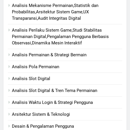
Analisis Mekanisme Permainan,Statistik dan
Probabilitas,Arsitektur Sistem Game,UX
Transparansi,Audit Integritas Digital
Analisis Perilaku Sistem Game,Studi Stabilitas
Permainan Digital,Pengalaman Pengguna Berbasis
Observasi,Dinamika Mesin Interaktif
Analisis Permainan & Strategi Bermain
Analisis Pola Permainan
Analisis Slot Digital
Analisis Slot Digital & Tren Tema Permainan
Analisis Waktu Login & Strategi Pengguna
Arsitektur Sistem & Teknologi
Desain & Pengalaman Pengguna