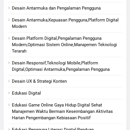
Desain Antarmuka dan Pengalaman Pengguna
Desain Antarmuka,Kepuasan Pengguna,Platform Digital
Modern
Desain Platform Digital,Pengalaman Pengguna
Modern,Optimasi Sistem Online,Manajemen Teknologi
Terarah
Desain Responsif,Teknologi Mobile,Platform
Digital,Optimasi Antarmuka,Pengalaman Pengguna
Desain UX & Strategi Konten
Edukasi Digital
Edukasi Game Online Gaya Hidup Digital Sehat
Manajemen Waktu Bermain Keseimbangan Aktivitas
Harian Pengembangan Kebiasaan Positif
Edukasi Pengguna,Literasi Digital,Panduan