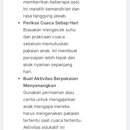
memberikan beberapa opsi.
Ini melatih kemandirian dan
rasa tanggung jawab.
Periksa Cuaca Setiap Hari
Biasakan mengecek suhu
dan prakiraan cuaca
sebelum memutuskan
pakaian anak. Ini membuat
persiapan lebih tepat dan
anak nyaman sepanjang
hari.
Buat Aktivitas Berpakaian
Menyenangkan
Gunakan permainan atau
cerita untuk mengajarkan
anak mengapa mereka
harus mengenakan pakaian
tertentu saat cuaca tertentu.
Aktivitas edukatif ini