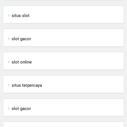
situs slot
slot gacor
slot online
situs terpercaya
slot gacor