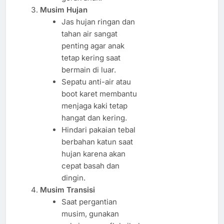
Musim Hujan
Jas hujan ringan dan
tahan air sangat
penting agar anak
tetap kering saat
bermain di luar.
Sepatu anti-air atau
boot karet membantu
menjaga kaki tetap
hangat dan kering.
Hindari pakaian tebal
berbahan katun saat
hujan karena akan
cepat basah dan
dingin.
Musim Transisi
Saat pergantian
musim, gunakan