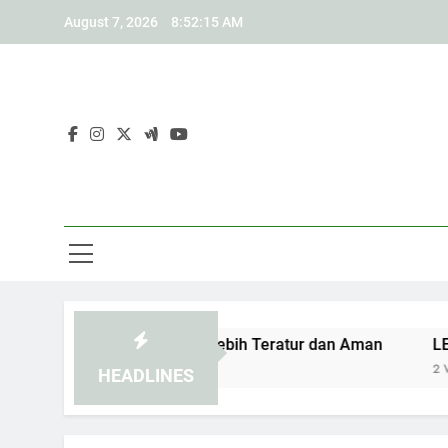
Skip
August 7, 2026
8:52:16 AM
to
content
HNI
Dapatkan 
igasi Harian yang Lebih Teratur dan Aman
LEBAH4D Link
2 Weeks Ago
HEADLINES