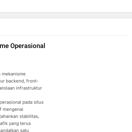
sme Operasional
an mekanisme
ur backend, front-
elolaan infrastruktur
perasional pada situs
f mengenai
hankan stabilitas,
afik yang terus
andalkan satu