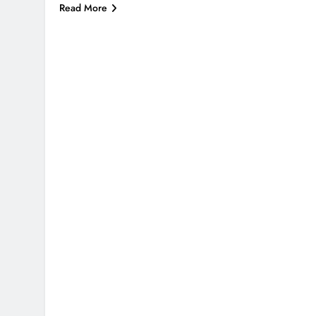
Read More