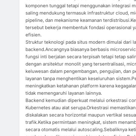
komponen tunggal tetapi menggunakan integrasi mu
saling mendukung termasuk infrastruktur cloud, mi
pipeline, dan mekanisme keamanan terdistribusi.K
tersebut bekerja membentuk fondasi operasional 
efisien.
Struktur teknologi pada situs modern dimulai dari l
backend.Ancangnya biasanya berbasis microservic
fungsi inti berjalan secara terpisah tetapi tetap sa
dengan arsitektur monolit yang tersentralisasi, mi
keluwesan dalam pengembangan, pengujian, dan pe
layanan tanpa menghentikan keseluruhan sistem.Pe
meningkatkan ketahanan platform karena kegagalan
tidak memengaruhi layanan lainnya.
Backend kemudian diperkuat melalui orkestrasi c
Kubernetes atau alat serupa.Orkestrasi memastikan 
diskalakan secara horizontal maupun vertikal sesu
trafik.Ketika permintaan meningkat, sistem menamb
secara otomatis melalui autoscaling.Sebaliknya ketik