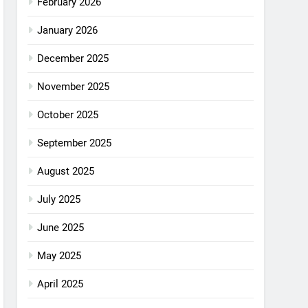
February 2026
January 2026
December 2025
November 2025
October 2025
September 2025
August 2025
July 2025
June 2025
May 2025
April 2025