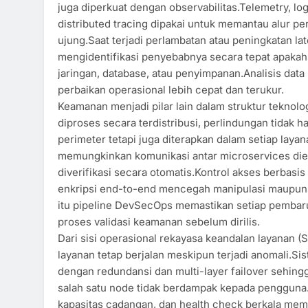
juga diperkuat dengan observabilitas.Telemetry, log
distributed tracing dipakai untuk memantau alur pe
ujung.Saat terjadi perlambatan atau peningkatan la
mengidentifikasi penyebabnya secara tepat apakah d
jaringan, database, atau penyimpanan.Analisis data
perbaikan operasional lebih cepat dan terukur.
Keamanan menjadi pilar lain dalam struktur teknolo
diproses secara terdistribusi, perlindungan tidak h
perimeter tetapi juga diterapkan dalam setiap laya
memungkinkan komunikasi antar microservices die
diverifikasi secara otomatis.Kontrol akses berbasis 
enkripsi end-to-end mencegah manipulasi maupun
itu pipeline DevSecOps memastikan setiap pembar
proses validasi keamanan sebelum dirilis.
Dari sisi operasional rekayasa keandalan layanan 
layanan tetap berjalan meskipun terjadi anomali.Si
dengan redundansi dan multi-layer failover sehin
salah satu node tidak berdampak kepada pengguna.
kapasitas cadangan, dan health check berkala mem