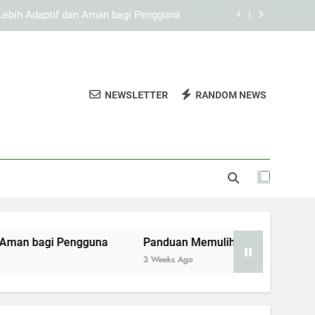
Lebih Adaptif dan Aman bagi Pengguna
Alternatif setelah Gangguan Browser
ruktur Informasi yang Lebih Sistematis
NEWSLETTER
RANDOM NEWS
si Harian yang Lebih Teratur dan Aman
Lebih Adaptif dan Aman bagi Pengguna
twork.
Alternatif setelah Gangguan Browser
ruktur Informasi yang Lebih Sistematis
i Pengguna
Panduan Memulihkan Akses KAYA787 Alterna
3 Weeks Ago