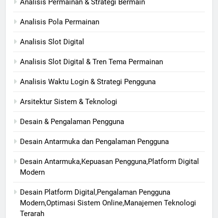
Analisis Permainan & Strategi Bermain
Analisis Pola Permainan
Analisis Slot Digital
Analisis Slot Digital & Tren Tema Permainan
Analisis Waktu Login & Strategi Pengguna
Arsitektur Sistem & Teknologi
Desain & Pengalaman Pengguna
Desain Antarmuka dan Pengalaman Pengguna
Desain Antarmuka,Kepuasan Pengguna,Platform Digital
Modern
Desain Platform Digital,Pengalaman Pengguna
Modern,Optimasi Sistem Online,Manajemen Teknologi
Terarah