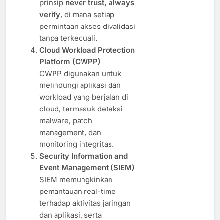
prinsip
never trust, always
verify
, di mana setiap
permintaan akses divalidasi
tanpa terkecuali.
Cloud Workload Protection
Platform (CWPP)
CWPP digunakan untuk
melindungi aplikasi dan
workload yang berjalan di
cloud, termasuk deteksi
malware, patch
management, dan
monitoring integritas.
Security Information and
Event Management (SIEM)
SIEM memungkinkan
pemantauan real-time
terhadap aktivitas jaringan
dan aplikasi, serta