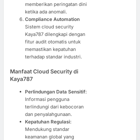
memberikan peringatan dini
ketika ada anomali.
Compliance Automation
Sistem cloud security
Kaya787 dilengkapi dengan
fitur audit otomatis untuk
memastikan kepatuhan
terhadap standar industri.
Manfaat Cloud Security di
Kaya787
Perlindungan Data Sensitif:
Informasi pengguna
terlindungi dari kebocoran
dan penyalahgunaan.
Kepatuhan Regulasi:
Mendukung standar
keamanan global yang