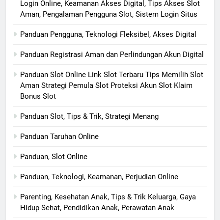
Login Online, Keamanan Akses Digital, Tips Akses Slot
Aman, Pengalaman Pengguna Slot, Sistem Login Situs
Panduan Pengguna, Teknologi Fleksibel, Akses Digital
Panduan Registrasi Aman dan Perlindungan Akun Digital
Panduan Slot Online Link Slot Terbaru Tips Memilih Slot
Aman Strategi Pemula Slot Proteksi Akun Slot Klaim
Bonus Slot
Panduan Slot, Tips & Trik, Strategi Menang
Panduan Taruhan Online
Panduan, Slot Online
Panduan, Teknologi, Keamanan, Perjudian Online
Parenting, Kesehatan Anak, Tips & Trik Keluarga, Gaya
Hidup Sehat, Pendidikan Anak, Perawatan Anak