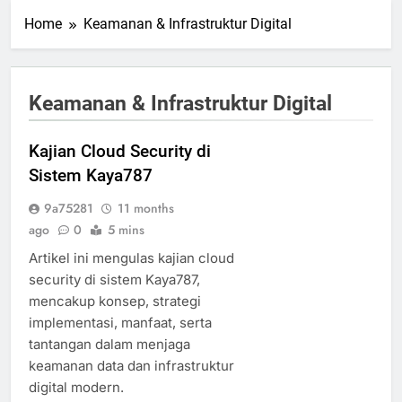
Home
Keamanan & Infrastruktur Digital
Keamanan & Infrastruktur Digital
Kajian Cloud Security di
Sistem Kaya787
9a75281
11 months
ago
0
5 mins
Artikel ini mengulas kajian cloud
security di sistem Kaya787,
mencakup konsep, strategi
implementasi, manfaat, serta
tantangan dalam menjaga
keamanan data dan infrastruktur
digital modern.