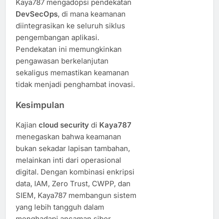
Kaya787 mengadopsi pendekatan
DevSecOps
, di mana keamanan
diintegrasikan ke seluruh siklus
pengembangan aplikasi.
Pendekatan ini memungkinkan
pengawasan berkelanjutan
sekaligus memastikan keamanan
tidak menjadi penghambat inovasi.
Kesimpulan
Kajian
cloud security
di
Kaya787
menegaskan bahwa keamanan
bukan sekadar lapisan tambahan,
melainkan inti dari operasional
digital. Dengan kombinasi enkripsi
data, IAM, Zero Trust, CWPP, dan
SIEM, Kaya787 membangun sistem
yang lebih tangguh dalam
menghadapi ancaman siber.