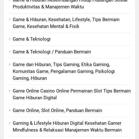
Game & Hiburan Keseimbangan Hidup Hubungan Sosial
Produktivitas & Manajemen Waktu
Game & Hiburan, Kesehatan, Lifestyle, Tips Bermain
Game, Kesehatan Mental & Fisik
Game & Teknologi
Game & Teknologi / Panduan Bermain
Game dan Hiburan, Tips Gaming, Etika Gaming,
Komunitas Game, Pengalaman Gaming, Psikologi
Gaming, Hiburan
Game Online Casino Online Permainan Slot Tips Bermain
Game Hiburan Digital
Game Online, Slot Online, Panduan Bermain
Gaming & Lifestyle Hiburan Digital Kesehatan Gamer
Mindfulness & Relaksasi Manajemen Waktu Bermain