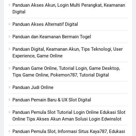
Panduan Akses Akun, Login Multi Perangkat, Keamanan
Digital
Panduan Akses Alternatif Digital
Panduan dan Keamanan Bermain Togel
Panduan Digital, Keamanan Akun, Tips Teknologi, User
Experience, Game Online
Panduan Game Online, Tutorial Login, Game Desktop,
Tips Game Online, Pokemon787, Tutorial Digital
Panduan Judi Online
Panduan Pemain Baru & UX Slot Digital
Panduan Pemula Slot Tutorial Login Online Edukasi Slot
Online Tips Akses Akun Aman Solusi Login Edwinslot
Panduan Pemula Slot, Informasi Situs Kaya787, Edukasi