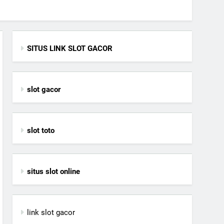
SITUS LINK SLOT GACOR
slot gacor
slot toto
situs slot online
link slot gacor