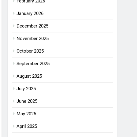
February 2026
January 2026
December 2025
November 2025
October 2025
September 2025
August 2025
July 2025
June 2025
May 2025
April 2025