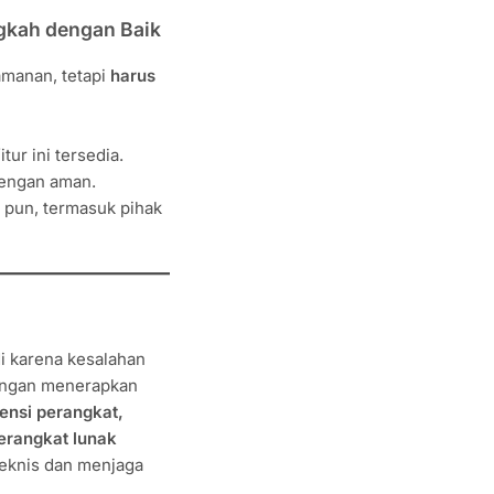
ngkah dengan Baik
manan, tetapi
harus
ur ini tersedia.
dengan aman.
pun, termasuk pihak
di karena kesalahan
engan menerapkan
ensi perangkat,
erangkat lunak
teknis dan menjaga