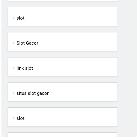
slot
Slot Gacor
link slot
situs slot gacor
slot