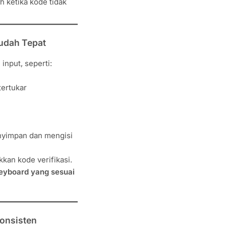
h ketika kode tidak
udah Tepat
input, seperti:
tertukar
yimpan dan mengisi
kan kode verifikasi.
keyboard yang sesuai
Konsisten