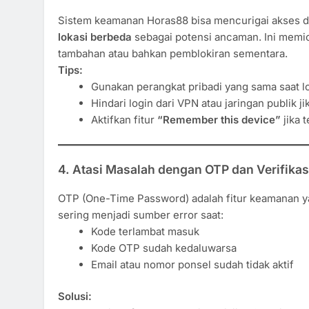
Sistem keamanan Horas88 bisa mencurigai akses d
lokasi berbeda
sebagai potensi ancaman. Ini memic
tambahan atau bahkan pemblokiran sementara.
Tips:
Gunakan perangkat pribadi yang sama saat lo
Hindari login dari VPN atau jaringan publik j
Aktifkan fitur
“Remember this device”
jika t
4. Atasi Masalah dengan OTP dan Verifikas
OTP (One-Time Password) adalah fitur keamanan yan
sering menjadi sumber error saat:
Kode terlambat masuk
Kode OTP sudah kedaluwarsa
Email atau nomor ponsel sudah tidak aktif
Solusi: