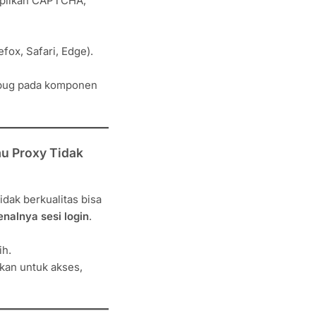
mpilkan CAPTCHA,
fox, Safari, Edge).
 bug pada komponen
au Proxy Tidak
dak berkualitas bisa
enalnya sesi login
.
ih.
an untuk akses,