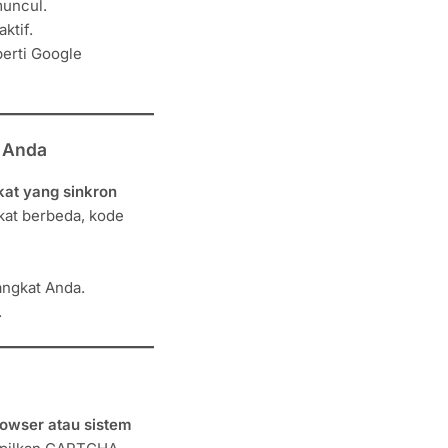
muncul.
ktif.
perti Google
t Anda
at yang sinkron
gkat berbeda, kode
angkat Anda.
.
rowser atau sistem