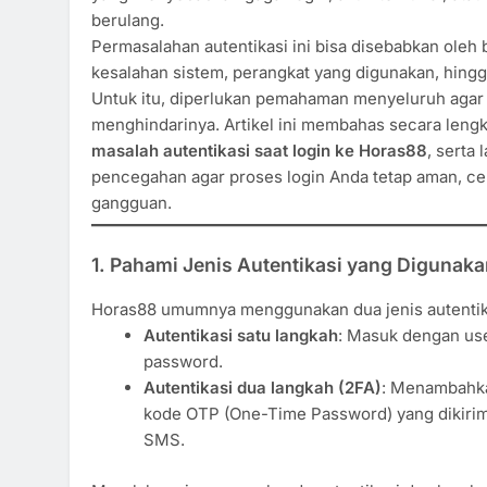
berulang.
Permasalahan autentikasi ini bisa disebabkan oleh 
kesalahan sistem, perangkat yang digunakan, hingga
Untuk itu, diperlukan pemahaman menyeluruh agar
menghindarinya. Artikel ini membahas secara leng
masalah autentikasi saat login ke Horas88
, serta
pencegahan agar proses login Anda tetap aman, ce
gangguan.
1. Pahami Jenis Autentikasi yang Digunak
Horas88 umumnya menggunakan dua jenis autentik
Autentikasi satu langkah
: Masuk dengan us
password.
Autentikasi dua langkah (2FA)
: Menambahka
kode OTP (One-Time Password) yang dikirim 
SMS.