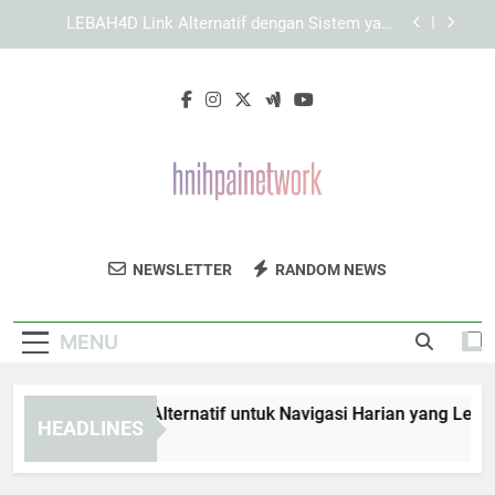
Skip
Panduan Memulihkan Akses KAYA787 Alternatif
to
setelah Gangguan Browser
content
KAYA787 Alternatif dengan Struktur Informasi
yang Lebih Sistematis
EDWINSLOT Link Alternatif untuk Navigasi Harian
yang Lebih Teratur dan Aman
LEBAH4D Link Alternatif dengan Sistem yang
Lebih Adaptif dan Aman bagi Pengguna
Panduan Memulihkan Akses KAYA787 Alternatif
setelah Gangguan Browser
HNI HP AI
Dapatkan Informasi Terbaru Tentang
KAYA787 Alternatif dengan Struktur Informasi
NEWSLETTER
RANDOM NEWS
Network
yang Lebih Sistematis
Kecerdasan Buatan Di HNI HP AI Network.
MENU
WINSLOT Link Alternatif untuk Navigasi Harian yang Lebih Te
HEADLINES
Weeks Ago