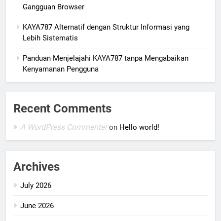
Gangguan Browser
KAYA787 Alternatif dengan Struktur Informasi yang
Lebih Sistematis
Panduan Menjelajahi KAYA787 tanpa Mengabaikan
Kenyamanan Pengguna
Recent Comments
A WordPress Commenter
on
Hello world!
Archives
July 2026
June 2026