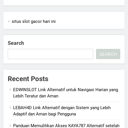
situs slot gacor hari ini
Search
SEARCH
Recent Posts
EDWINSLOT Link Alternatif untuk Navigasi Harian yang
Lebih Teratur dan Aman
LEBAH4D Link Alternatif dengan Sistem yang Lebih
Adaptif dan Aman bagi Pengguna
Panduan Memulihkan Akses KAYA787 Alternatif setelah