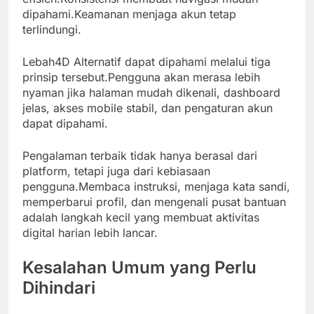
dipahami.Keamanan menjaga akun tetap
terlindungi.
Lebah4D Alternatif dapat dipahami melalui tiga
prinsip tersebut.Pengguna akan merasa lebih
nyaman jika halaman mudah dikenali, dashboard
jelas, akses mobile stabil, dan pengaturan akun
dapat dipahami.
Pengalaman terbaik tidak hanya berasal dari
platform, tetapi juga dari kebiasaan
pengguna.Membaca instruksi, menjaga kata sandi,
memperbarui profil, dan mengenali pusat bantuan
adalah langkah kecil yang membuat aktivitas
digital harian lebih lancar.
Kesalahan Umum yang Perlu
Dihindari