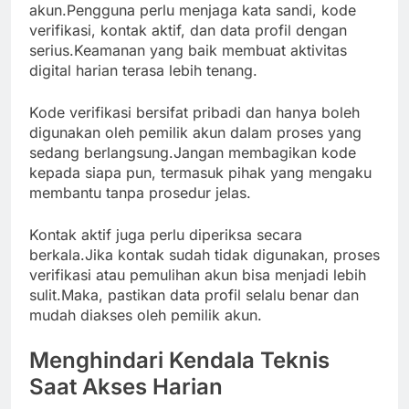
akun.Pengguna perlu menjaga kata sandi, kode
verifikasi, kontak aktif, dan data profil dengan
serius.Keamanan yang baik membuat aktivitas
digital harian terasa lebih tenang.
Kode verifikasi bersifat pribadi dan hanya boleh
digunakan oleh pemilik akun dalam proses yang
sedang berlangsung.Jangan membagikan kode
kepada siapa pun, termasuk pihak yang mengaku
membantu tanpa prosedur jelas.
Kontak aktif juga perlu diperiksa secara
berkala.Jika kontak sudah tidak digunakan, proses
verifikasi atau pemulihan akun bisa menjadi lebih
sulit.Maka, pastikan data profil selalu benar dan
mudah diakses oleh pemilik akun.
Menghindari Kendala Teknis
Saat Akses Harian