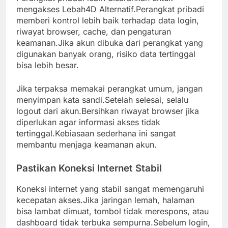
mengakses Lebah4D Alternatif.Perangkat pribadi
memberi kontrol lebih baik terhadap data login,
riwayat browser, cache, dan pengaturan
keamanan.Jika akun dibuka dari perangkat yang
digunakan banyak orang, risiko data tertinggal
bisa lebih besar.
Jika terpaksa memakai perangkat umum, jangan
menyimpan kata sandi.Setelah selesai, selalu
logout dari akun.Bersihkan riwayat browser jika
diperlukan agar informasi akses tidak
tertinggal.Kebiasaan sederhana ini sangat
membantu menjaga keamanan akun.
Pastikan Koneksi Internet Stabil
Koneksi internet yang stabil sangat memengaruhi
kecepatan akses.Jika jaringan lemah, halaman
bisa lambat dimuat, tombol tidak merespons, atau
dashboard tidak terbuka sempurna.Sebelum login,