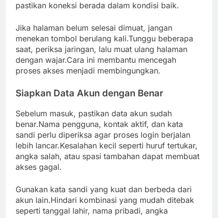
pastikan koneksi berada dalam kondisi baik.
Jika halaman belum selesai dimuat, jangan
menekan tombol berulang kali.Tunggu beberapa
saat, periksa jaringan, lalu muat ulang halaman
dengan wajar.Cara ini membantu mencegah
proses akses menjadi membingungkan.
Siapkan Data Akun dengan Benar
Sebelum masuk, pastikan data akun sudah
benar.Nama pengguna, kontak aktif, dan kata
sandi perlu diperiksa agar proses login berjalan
lebih lancar.Kesalahan kecil seperti huruf tertukar,
angka salah, atau spasi tambahan dapat membuat
akses gagal.
Gunakan kata sandi yang kuat dan berbeda dari
akun lain.Hindari kombinasi yang mudah ditebak
seperti tanggal lahir, nama pribadi, angka