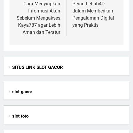
navigation
Cara Menyiapkan
Peran Lebah4D
Informasi Akun
dalam Memberikan
Sebelum Mengakses
Pengalaman Digital
Kaya787 agar Lebih
yang Praktis
Aman dan Teratur
SITUS LINK SLOT GACOR
slot gacor
slot toto