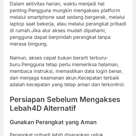
Dalam aktivitas harian, waktu menjadi hal
penting.Pengguna mungkin mengakses platform
melalui smartphone saat sedang bergerak, melalui
laptop saat bekerja, atau melalui perangkat pribadi
di rumah.Jika alur akses mudah dipahami,
pengguna dapat berpindah perangkat tanpa
merasa bingung.
Namun, akses cepat bukan berarti terburu-
buru.Pengguna tetap perlu memeriksa halaman,
membaca instruksi, memastikan data login benar,
dan menjaga keamanan akun.Kecepatan terbaik
adalah kecepatan yang tetap aman dan terkontrol.
Persiapan Sebelum Mengakses
Lebah4D Alternatif
Gunakan Perangkat yang Aman
Perangkat pribadi lebih disarankan untuk