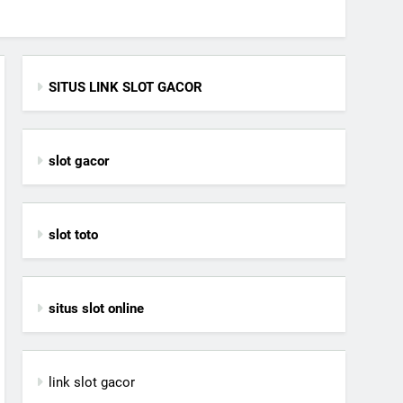
SITUS LINK SLOT GACOR
slot gacor
slot toto
situs slot online
link slot gacor