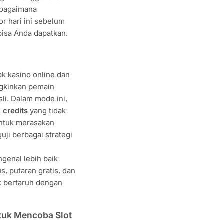
s bagaimana
 hari ini sebelum
bisa Anda dapatkan.
k kasino online dan
gkinkan pemain
i. Dalam mode ini,
l credits
yang tidak
untuk merasakan
ji berbagai strategi
enal lebih baik
us, putaran gratis, dan
k bertaruh dengan
uk Mencoba Slot