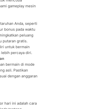
ntuk mencoba
ahami gameplay mesin
taruhan Anda, seperti
ur bonus pada waktu
eningkatkan peluang
putaran gratis.
iri untuk bermain
ebih percaya diri.
man
an bermain di mode
g asli. Pastikan
esuai dengan anggaran
hari ini adalah cara