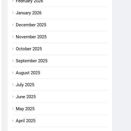
February 2026
January 2026
December 2025
November 2025
October 2025
September 2025
August 2025
July 2025
June 2025
May 2025
April 2025