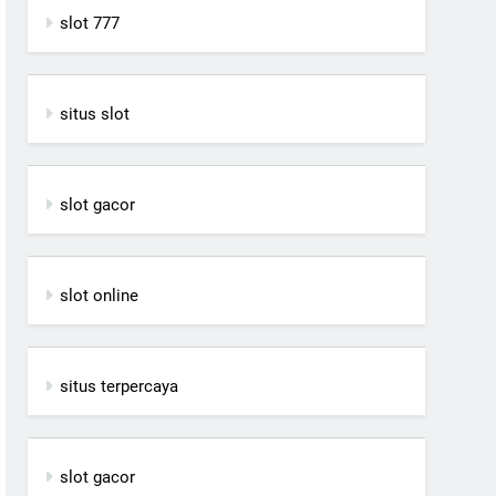
slot 777
situs slot
slot gacor
slot online
situs terpercaya
slot gacor