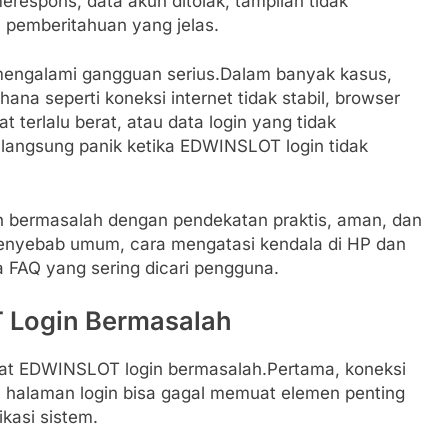
erespons, data akun ditolak, tampilan tidak
 pemberitahuan yang jelas.
un mengalami gangguan serius.Dalam banyak kasus,
ana seperti koneksi internet tidak stabil, browser
terlalu berat, atau data login yang tidak
 langsung panik ketika EDWINSLOT login tidak
n bermasalah dengan pendekatan praktis, aman, dan
nyebab umum, cara mengatasi kendala di HP dan
a FAQ yang sering dicari pengguna.
Login Bermasalah
t EDWINSLOT login bermasalah.Pertama, koneksi
ah, halaman login bisa gagal memuat elemen penting
ikasi sistem.