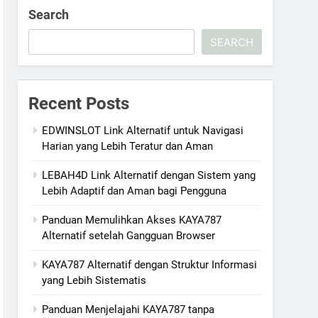
Search
SEARCH
Recent Posts
EDWINSLOT Link Alternatif untuk Navigasi
Harian yang Lebih Teratur dan Aman
LEBAH4D Link Alternatif dengan Sistem yang
Lebih Adaptif dan Aman bagi Pengguna
Panduan Memulihkan Akses KAYA787
Alternatif setelah Gangguan Browser
KAYA787 Alternatif dengan Struktur Informasi
yang Lebih Sistematis
Panduan Menjelajahi KAYA787 tanpa