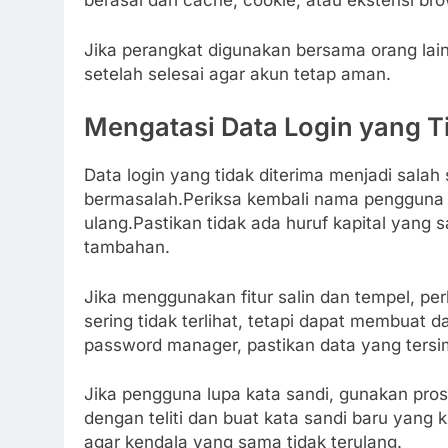
berasal dari cache, cookie, atau ekstensi br
Jika perangkat digunakan bersama orang lain
setelah selesai agar akun tetap aman.
Mengatasi Data Login yang T
Data login yang tidak diterima menjadi sal
bermasalah.Periksa kembali nama pengguna
ulang.Pastikan tidak ada huruf kapital yang sa
tambahan.
Jika menggunakan fitur salin dan tempel, per
sering tidak terlihat, tetapi dapat membuat 
password manager, pastikan data yang tersi
Jika pengguna lupa kata sandi, gunakan prose
dengan teliti dan buat kata sandi baru yang k
agar kendala yang sama tidak terulang.