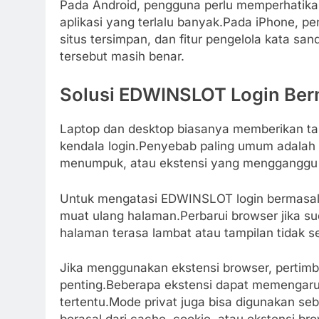
Pada Android, pengguna perlu memperhatikan 
aplikasi yang terlalu banyak.Pada iPhone, p
situs tersimpan, dan fitur pengelola kata sand
tersebut masih benar.
Solusi EDWINSLOT Login Ber
Laptop dan desktop biasanya memberikan tamp
kendala login.Penyebab paling umum adalah b
menumpuk, atau ekstensi yang mengganggu
Untuk mengatasi EDWINSLOT login bermasalah 
muat ulang halaman.Perbarui browser jika sud
halaman terasa lambat atau tampilan tidak s
Jika menggunakan ekstensi browser, pertimb
penting.Beberapa ekstensi dapat memengaru
tertentu.Mode privat juga bisa digunakan s