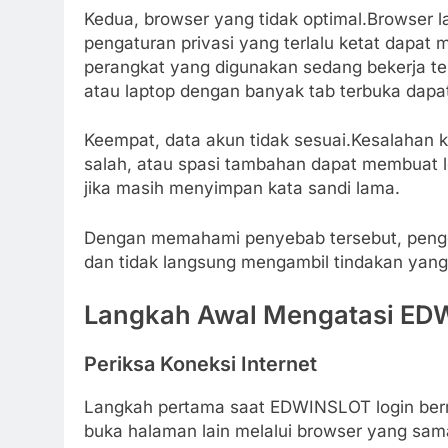
Kedua, browser yang tidak optimal.Browser l
pengaturan privasi yang terlalu ketat dapat 
perangkat yang digunakan sedang bekerja ter
atau laptop dengan banyak tab terbuka dap
Keempat, data akun tidak sesuai.Kesalahan kec
salah, atau spasi tambahan dapat membuat log
jika masih menyimpan kata sandi lama.
Dengan memahami penyebab tersebut, peng
dan tidak langsung mengambil tindakan yang 
Langkah Awal Mengatasi ED
Periksa Koneksi Internet
Langkah pertama saat EDWINSLOT login berm
buka halaman lain melalui browser yang sam