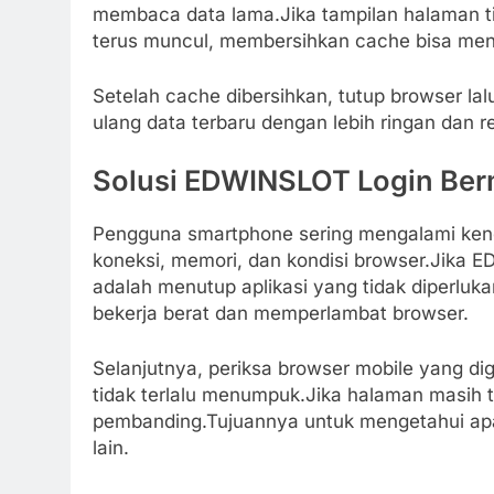
membaca data lama.Jika tampilan halaman tid
terus muncul, membersihkan cache bisa menja
Setelah cache dibersihkan, tutup browser l
ulang data terbaru dengan lebih ringan dan r
Solusi EDWINSLOT Login Ber
Pengguna smartphone sering mengalami kend
koneksi, memori, dan kondisi browser.Jika 
adalah menutup aplikasi yang tidak diperluk
bekerja berat dan memperlambat browser.
Selanjutnya, periksa browser mobile yang d
tidak terlalu menumpuk.Jika halaman masih t
pembanding.Tujuannya untuk mengetahui apak
lain.