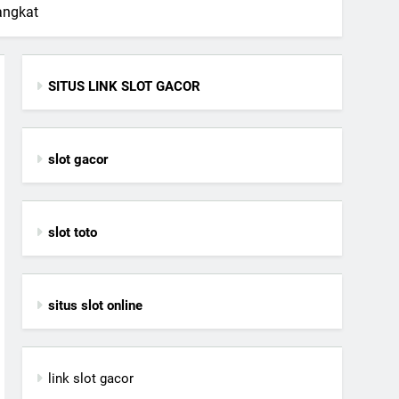
angkat
SITUS LINK SLOT GACOR
slot gacor
slot toto
situs slot online
link slot gacor