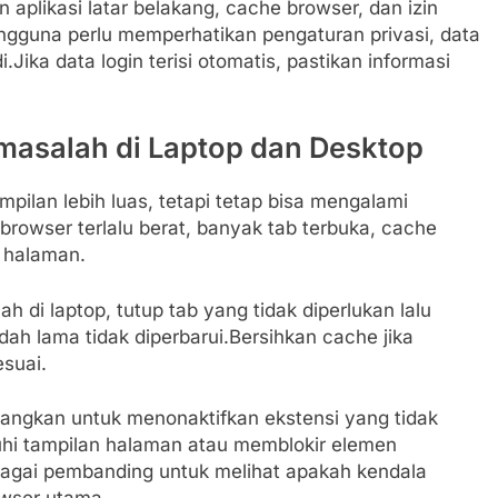
aplikasi latar belakang, cache browser, dan izin
engguna perlu memperhatikan pengaturan privasi, data
i.Jika data login terisi otomatis, pastikan informasi
masalah di Laptop dan Desktop
ilan lebih luas, tetapi tetap bisa mengalami
rowser terlalu berat, banyak tab terbuka, cache
 halaman.
di laptop, tutup tab yang tidak diperlukan lalu
ah lama tidak diperbarui.Bersihkan cache jika
esuai.
angkan untuk menonaktifkan ekstensi yang tidak
hi tampilan halaman atau memblokir elemen
ebagai pembanding untuk melihat apakah kendala