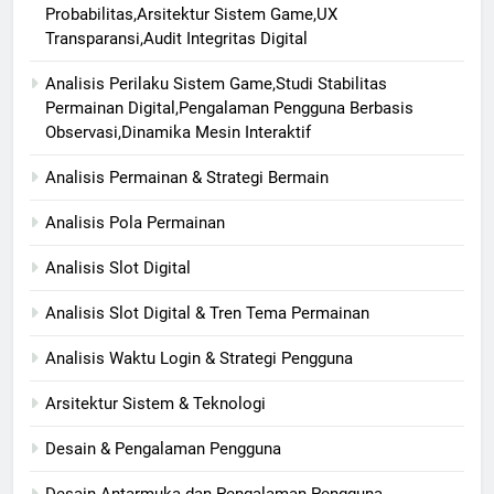
Probabilitas,Arsitektur Sistem Game,UX
Transparansi,Audit Integritas Digital
Analisis Perilaku Sistem Game,Studi Stabilitas
Permainan Digital,Pengalaman Pengguna Berbasis
Observasi,Dinamika Mesin Interaktif
Analisis Permainan & Strategi Bermain
Analisis Pola Permainan
Analisis Slot Digital
Analisis Slot Digital & Tren Tema Permainan
Analisis Waktu Login & Strategi Pengguna
Arsitektur Sistem & Teknologi
Desain & Pengalaman Pengguna