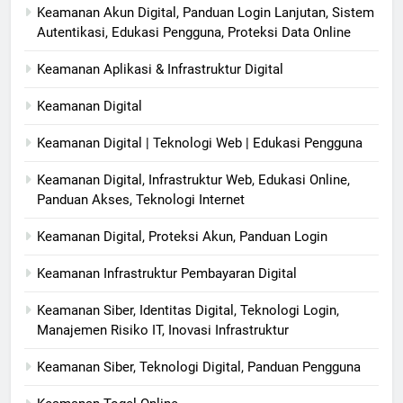
Keamanan Akun Digital, Panduan Login Lanjutan, Sistem
Autentikasi, Edukasi Pengguna, Proteksi Data Online
Keamanan Aplikasi & Infrastruktur Digital
Keamanan Digital
Keamanan Digital | Teknologi Web | Edukasi Pengguna
Keamanan Digital, Infrastruktur Web, Edukasi Online,
Panduan Akses, Teknologi Internet
Keamanan Digital, Proteksi Akun, Panduan Login
Keamanan Infrastruktur Pembayaran Digital
Keamanan Siber, Identitas Digital, Teknologi Login,
Manajemen Risiko IT, Inovasi Infrastruktur
Keamanan Siber, Teknologi Digital, Panduan Pengguna