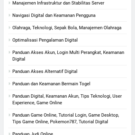
Manajemen Infrastruktur dan Stabilitas Server
Navigasi Digital dan Keamanan Pengguna
Olahraga, Teknologi, Sepak Bola, Manajemen Olahraga
Optimalisasi Pengalaman Digital
Panduan Akses Akun, Login Multi Perangkat, Keamanan
Digital
Panduan Akses Alternatif Digital
Panduan dan Keamanan Bermain Togel
Panduan Digital, Keamanan Akun, Tips Teknologi, User
Experience, Game Online
Panduan Game Online, Tutorial Login, Game Desktop,
Tips Game Online, Pokemon787, Tutorial Digital
Panduan Judi Online