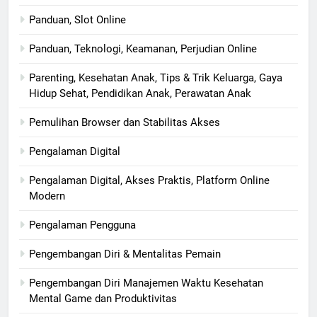
Panduan, Slot Online
Panduan, Teknologi, Keamanan, Perjudian Online
Parenting, Kesehatan Anak, Tips & Trik Keluarga, Gaya
Hidup Sehat, Pendidikan Anak, Perawatan Anak
Pemulihan Browser dan Stabilitas Akses
Pengalaman Digital
Pengalaman Digital, Akses Praktis, Platform Online
Modern
Pengalaman Pengguna
Pengembangan Diri & Mentalitas Pemain
Pengembangan Diri Manajemen Waktu Kesehatan
Mental Game dan Produktivitas