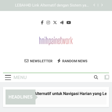
Skip
Panduan Memulihkan Akses KAYA787 Alternatif
to
setelah Gangguan Browser
content
KAYA787 Alternatif dengan Struktur Informasi
yang Lebih Sistematis
EDWINSLOT Link Alternatif untuk Navigasi Harian
yang Lebih Teratur dan Aman
LEBAH4D Link Alternatif dengan Sistem yang
Lebih Adaptif dan Aman bagi Pengguna
Panduan Memulihkan Akses KAYA787 Alternatif
setelah Gangguan Browser
HNI HP AI
Dapatkan Informasi Terbaru Tentang
KAYA787 Alternatif dengan Struktur Informasi
NEWSLETTER
RANDOM NEWS
Network
yang Lebih Sistematis
Kecerdasan Buatan Di HNI HP AI Network.
MENU
WINSLOT Link Alternatif untuk Navigasi Harian yang Lebih Te
HEADLINES
Weeks Ago