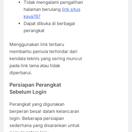
Tidak mengalami pengalihan
halaman berulang
link situs
kaya787
Dapat dibuka di berbagai
perangkat
Menggunakan link terbaru
membantu pemula terhindar dari
kendala teknis yang sering muncul
pada link lama atau tidak
diperbarui.
Persiapan Perangkat
Sebelum Login
Perangkat yang digunakan
berperan besar dalam kelancaran
login. Beberapa persiapan
sederhana yang disarankan untuk