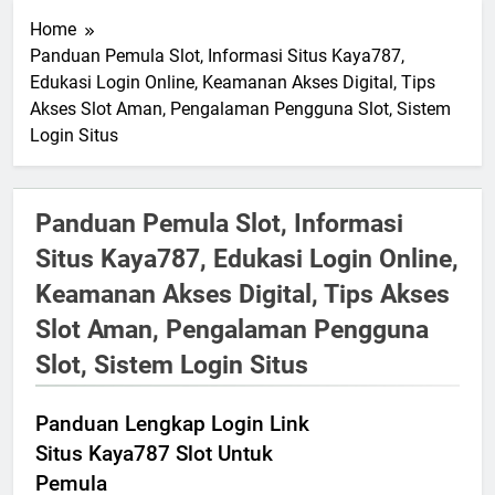
Home
Panduan Pemula Slot, Informasi Situs Kaya787,
Edukasi Login Online, Keamanan Akses Digital, Tips
Akses Slot Aman, Pengalaman Pengguna Slot, Sistem
Login Situs
Panduan Pemula Slot, Informasi
Situs Kaya787, Edukasi Login Online,
Keamanan Akses Digital, Tips Akses
Slot Aman, Pengalaman Pengguna
Slot, Sistem Login Situs
Panduan Lengkap Login Link
Situs Kaya787 Slot Untuk
Pemula