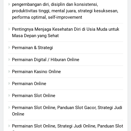
pengembangan diri, disiplin dan konsistensi,
produktivitas tinggi, mental juara, strategi kesuksesan,
performa optimal, self-improvement
Pentingnya Menjaga Kesehatan Diri di Usia Muda untuk
Masa Depan yang Sehat
Permainan & Strategi
Permainan Digital / Hiburan Online
Permainan Kasino Online
Permainan Online
Permainan Slot Online
Permainan Slot Online, Panduan Slot Gacor, Strategi Judi
Online
Permainan Slot Online, Strategi Judi Online, Panduan Slot