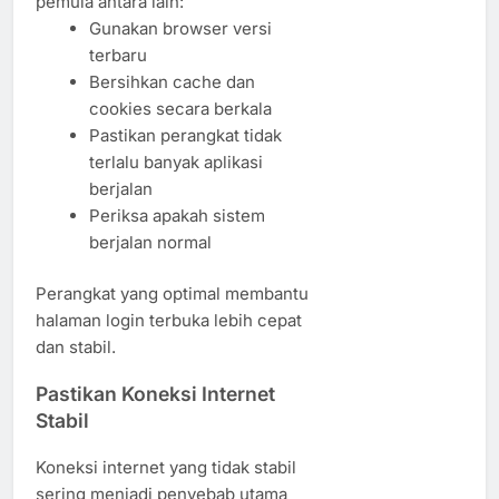
pemula antara lain:
Gunakan browser versi
terbaru
Bersihkan cache dan
cookies secara berkala
Pastikan perangkat tidak
terlalu banyak aplikasi
berjalan
Periksa apakah sistem
berjalan normal
Perangkat yang optimal membantu
halaman login terbuka lebih cepat
dan stabil.
Pastikan Koneksi Internet
Stabil
Koneksi internet yang tidak stabil
sering menjadi penyebab utama