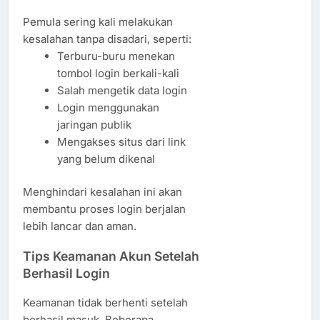
Pemula sering kali melakukan
kesalahan tanpa disadari, seperti:
Terburu-buru menekan
tombol login berkali-kali
Salah mengetik data login
Login menggunakan
jaringan publik
Mengakses situs dari link
yang belum dikenal
Menghindari kesalahan ini akan
membantu proses login berjalan
lebih lancar dan aman.
Tips Keamanan Akun Setelah
Berhasil Login
Keamanan tidak berhenti setelah
berhasil masuk. Beberapa