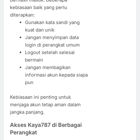
kebiasaan baik yang perlu
diterapkan:
Gunakan kata sandi yang
kuat dan unik
Jangan menyimpan data
login di perangkat umum
Logout setelah selesai
bermain
Jangan membagikan
informasi akun kepada siapa
pun
Kebiasaan ini penting untuk
menjaga akun tetap aman dalam
jangka panjang.
Akses Kaya787 di Berbagai
Perangkat