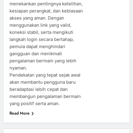
menekankan pentingnya ketelitian,
kesiapan perangkat, dan kebiasaan
akses yang aman. Dengan
menggunakan link yang valid,
koneksi stabil, serta mengikuti
langkah login secara bertahap,
pemula dapat menghindari
gangguan dan menikmati
pengalaman bermain yang lebih
nyaman.
Pendekatan yang tepat sejak awal
akan membantu pengguna baru
beradaptasi lebih cepat dan
membangun pengalaman bermain
yang positif serta aman.
Read More