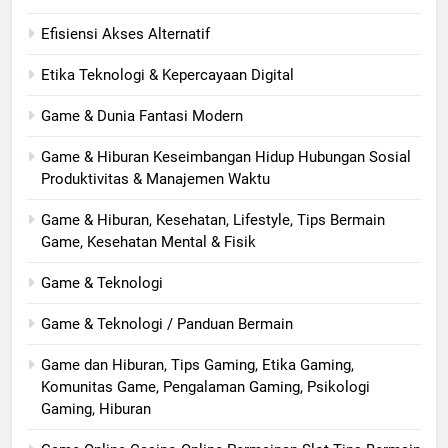
Efisiensi Akses Alternatif
Etika Teknologi & Kepercayaan Digital
Game & Dunia Fantasi Modern
Game & Hiburan Keseimbangan Hidup Hubungan Sosial
Produktivitas & Manajemen Waktu
Game & Hiburan, Kesehatan, Lifestyle, Tips Bermain
Game, Kesehatan Mental & Fisik
Game & Teknologi
Game & Teknologi / Panduan Bermain
Game dan Hiburan, Tips Gaming, Etika Gaming,
Komunitas Game, Pengalaman Gaming, Psikologi
Gaming, Hiburan