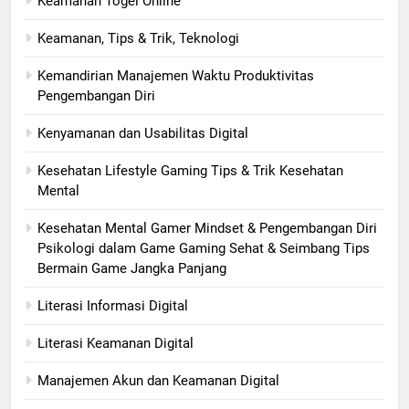
Keamanan Togel Online
Keamanan, Tips & Trik, Teknologi
Kemandirian Manajemen Waktu Produktivitas
Pengembangan Diri
Kenyamanan dan Usabilitas Digital
Kesehatan Lifestyle Gaming Tips & Trik Kesehatan
Mental
Kesehatan Mental Gamer Mindset & Pengembangan Diri
Psikologi dalam Game Gaming Sehat & Seimbang Tips
Bermain Game Jangka Panjang
Literasi Informasi Digital
Literasi Keamanan Digital
Manajemen Akun dan Keamanan Digital