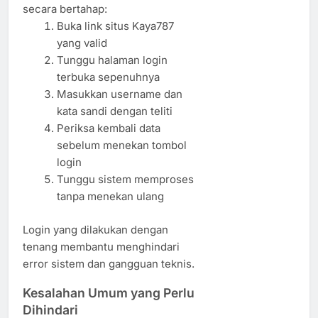
secara bertahap:
Buka link situs Kaya787
yang valid
Tunggu halaman login
terbuka sepenuhnya
Masukkan username dan
kata sandi dengan teliti
Periksa kembali data
sebelum menekan tombol
login
Tunggu sistem memproses
tanpa menekan ulang
Login yang dilakukan dengan
tenang membantu menghindari
error sistem dan gangguan teknis.
Kesalahan Umum yang Perlu
Dihindari