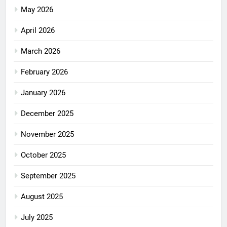
May 2026
April 2026
March 2026
February 2026
January 2026
December 2025
November 2025
October 2025
September 2025
August 2025
July 2025