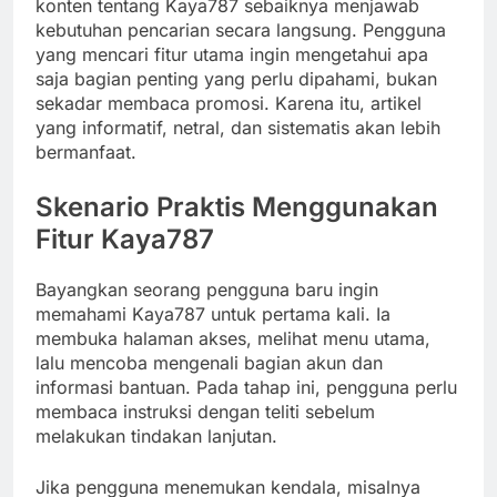
konten tentang Kaya787 sebaiknya menjawab
kebutuhan pencarian secara langsung. Pengguna
yang mencari fitur utama ingin mengetahui apa
saja bagian penting yang perlu dipahami, bukan
sekadar membaca promosi. Karena itu, artikel
yang informatif, netral, dan sistematis akan lebih
bermanfaat.
Skenario Praktis Menggunakan
Fitur Kaya787
Bayangkan seorang pengguna baru ingin
memahami Kaya787 untuk pertama kali. Ia
membuka halaman akses, melihat menu utama,
lalu mencoba mengenali bagian akun dan
informasi bantuan. Pada tahap ini, pengguna perlu
membaca instruksi dengan teliti sebelum
melakukan tindakan lanjutan.
Jika pengguna menemukan kendala, misalnya