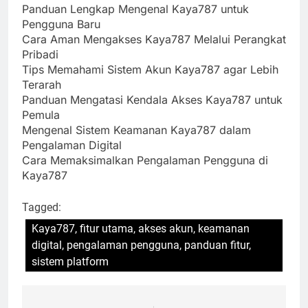
Panduan Lengkap Mengenal Kaya787 untuk
Pengguna Baru
Cara Aman Mengakses Kaya787 Melalui Perangkat
Pribadi
Tips Memahami Sistem Akun Kaya787 agar Lebih
Terarah
Panduan Mengatasi Kendala Akses Kaya787 untuk
Pemula
Mengenal Sistem Keamanan Kaya787 dalam
Pengalaman Digital
Cara Memaksimalkan Pengalaman Pengguna di
Kaya787
Tagged:
Kaya787, fitur utama, akses akun, keamanan
digital, pengalaman pengguna, panduan fitur,
sistem platform