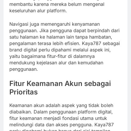
membantu karena mereka belum mengenal
keseluruhan alur platform.
Navigasi juga memengaruhi kenyamanan
penggunaan. Jika pengguna dapat berpindah dari
satu halaman ke halaman lain tanpa hambatan,
pengalaman terasa lebih efisien. Kaya787 sebagai
brand digital perlu dipahami melalui aspek ini,
yaitu bagaimana fitur-fitur di dalamnya
mendukung kejelasan alur dan kemudahan
penggunaan.
Fitur Keamanan Akun sebagai
Prioritas
Keamanan akun adalah aspek yang tidak boleh
diabaikan. Dalam penggunaan platform digital,
fitur keamanan menjadi fondasi utama untuk
melindungi data dan akses pengguna. Kaya787
perlu dipahami bukan hanya dari sisi tampilan,