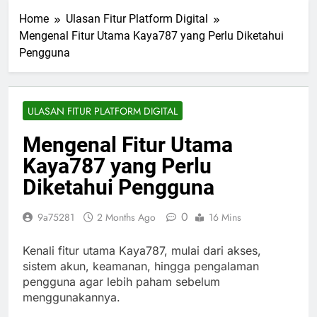
Home
Ulasan Fitur Platform Digital
Mengenal Fitur Utama Kaya787 yang Perlu Diketahui
Pengguna
ULASAN FITUR PLATFORM DIGITAL
Mengenal Fitur Utama
Kaya787 yang Perlu
Diketahui Pengguna
0
9a75281
2 Months Ago
16 Mins
Kenali fitur utama Kaya787, mulai dari akses,
sistem akun, keamanan, hingga pengalaman
pengguna agar lebih paham sebelum
menggunakannya.