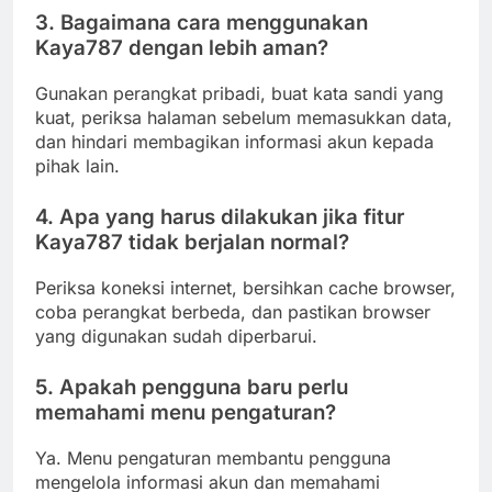
3. Bagaimana cara menggunakan
Kaya787 dengan lebih aman?
Gunakan perangkat pribadi, buat kata sandi yang
kuat, periksa halaman sebelum memasukkan data,
dan hindari membagikan informasi akun kepada
pihak lain.
4. Apa yang harus dilakukan jika fitur
Kaya787 tidak berjalan normal?
Periksa koneksi internet, bersihkan cache browser,
coba perangkat berbeda, dan pastikan browser
yang digunakan sudah diperbarui.
5. Apakah pengguna baru perlu
memahami menu pengaturan?
Ya. Menu pengaturan membantu pengguna
mengelola informasi akun dan memahami