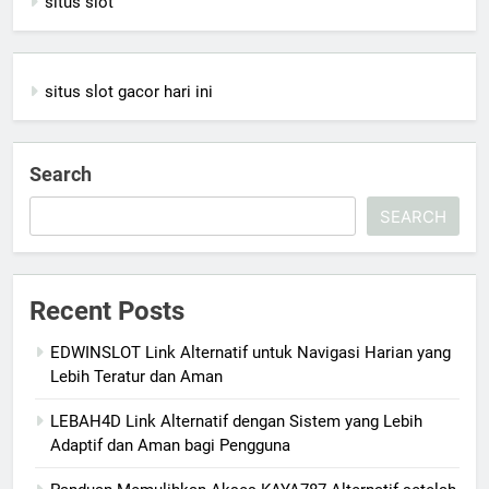
situs slot
situs slot gacor hari ini
Search
SEARCH
Recent Posts
EDWINSLOT Link Alternatif untuk Navigasi Harian yang
Lebih Teratur dan Aman
LEBAH4D Link Alternatif dengan Sistem yang Lebih
Adaptif dan Aman bagi Pengguna