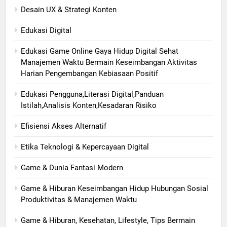
Desain UX & Strategi Konten
Edukasi Digital
Edukasi Game Online Gaya Hidup Digital Sehat
Manajemen Waktu Bermain Keseimbangan Aktivitas
Harian Pengembangan Kebiasaan Positif
Edukasi Pengguna,Literasi Digital,Panduan
Istilah,Analisis Konten,Kesadaran Risiko
Efisiensi Akses Alternatif
Etika Teknologi & Kepercayaan Digital
Game & Dunia Fantasi Modern
Game & Hiburan Keseimbangan Hidup Hubungan Sosial
Produktivitas & Manajemen Waktu
Game & Hiburan, Kesehatan, Lifestyle, Tips Bermain