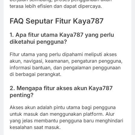
terasa lebih efisien dan dapat dipercaya.
FAQ Seputar Fitur Kaya787
1. Apa fitur utama Kaya787 yang perlu
diketahui pengguna?
Fitur utama yang perlu dipahami meliputi akses
akun, navigasi, keamanan, pengaturan pengguna,
informasi bantuan, dan pengalaman penggunaan
di berbagai perangkat.
2. Mengapa fitur akses akun Kaya787
penting?
Akses akun adalah pintu utama bagi pengguna
untuk masuk dan menggunakan platform. Alur
yang jelas membantu pengguna baru menghindari
kesalahan saat masuk.