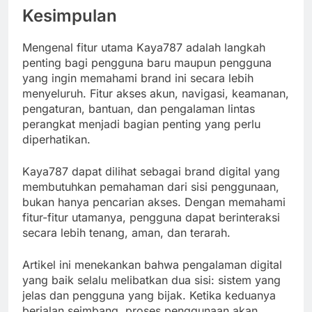
Kesimpulan
Mengenal fitur utama Kaya787 adalah langkah
penting bagi pengguna baru maupun pengguna
yang ingin memahami brand ini secara lebih
menyeluruh. Fitur akses akun, navigasi, keamanan,
pengaturan, bantuan, dan pengalaman lintas
perangkat menjadi bagian penting yang perlu
diperhatikan.
Kaya787 dapat dilihat sebagai brand digital yang
membutuhkan pemahaman dari sisi penggunaan,
bukan hanya pencarian akses. Dengan memahami
fitur-fitur utamanya, pengguna dapat berinteraksi
secara lebih tenang, aman, dan terarah.
Artikel ini menekankan bahwa pengalaman digital
yang baik selalu melibatkan dua sisi: sistem yang
jelas dan pengguna yang bijak. Ketika keduanya
berjalan seimbang, proses penggunaan akan