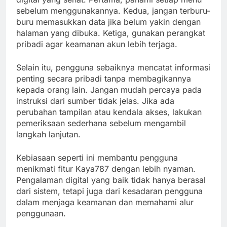
sebelum menggunakannya. Kedua, jangan terburu-
buru memasukkan data jika belum yakin dengan
halaman yang dibuka. Ketiga, gunakan perangkat
pribadi agar keamanan akun lebih terjaga.
Selain itu, pengguna sebaiknya mencatat informasi
penting secara pribadi tanpa membagikannya
kepada orang lain. Jangan mudah percaya pada
instruksi dari sumber tidak jelas. Jika ada
perubahan tampilan atau kendala akses, lakukan
pemeriksaan sederhana sebelum mengambil
langkah lanjutan.
Kebiasaan seperti ini membantu pengguna
menikmati fitur Kaya787 dengan lebih nyaman.
Pengalaman digital yang baik tidak hanya berasal
dari sistem, tetapi juga dari kesadaran pengguna
dalam menjaga keamanan dan memahami alur
penggunaan.