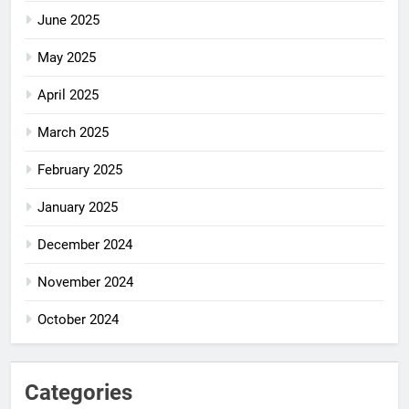
June 2025
May 2025
April 2025
March 2025
February 2025
January 2025
December 2024
November 2024
October 2024
Categories