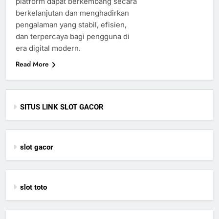
platform dapat berkembang secara
berkelanjutan dan menghadirkan
pengalaman yang stabil, efisien,
dan terpercaya bagi pengguna di
era digital modern.
Read More
SITUS LINK SLOT GACOR
slot gacor
slot toto