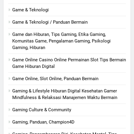
Game & Teknologi
Game & Teknologi / Panduan Bermain
Game dan Hiburan, Tips Gaming, Etika Gaming,
Komunitas Game, Pengalaman Gaming, Psikologi
Gaming, Hiburan
Game Online Casino Online Permainan Slot Tips Bermain
Game Hiburan Digital
Game Online, Slot Online, Panduan Bermain
Gaming & Lifestyle Hiburan Digital Kesehatan Gamer
Mindfulness & Relaksasi Manajemen Waktu Bermain
Gaming Culture & Community
Gaming, Panduan, Champion4D