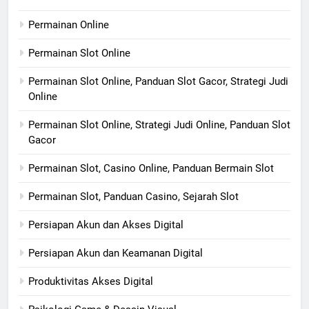
Permainan Online
Permainan Slot Online
Permainan Slot Online, Panduan Slot Gacor, Strategi Judi
Online
Permainan Slot Online, Strategi Judi Online, Panduan Slot
Gacor
Permainan Slot, Casino Online, Panduan Bermain Slot
Permainan Slot, Panduan Casino, Sejarah Slot
Persiapan Akun dan Akses Digital
Persiapan Akun dan Keamanan Digital
Produktivitas Akses Digital