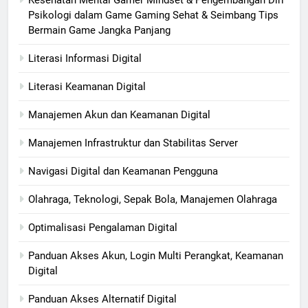
Kesehatan Mental Gamer Mindset & Pengembangan Diri
Psikologi dalam Game Gaming Sehat & Seimbang Tips
Bermain Game Jangka Panjang
Literasi Informasi Digital
Literasi Keamanan Digital
Manajemen Akun dan Keamanan Digital
Manajemen Infrastruktur dan Stabilitas Server
Navigasi Digital dan Keamanan Pengguna
Olahraga, Teknologi, Sepak Bola, Manajemen Olahraga
Optimalisasi Pengalaman Digital
Panduan Akses Akun, Login Multi Perangkat, Keamanan
Digital
Panduan Akses Alternatif Digital