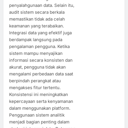
penyalahgunaan data. Selain itu,
audit sistem secara berkala
memastikan tidak ada celah
keamanan yang terabaikan.
Integrasi data yang efektif juga
berdampak langsung pada
pengalaman pengguna. Ketika
sistem mampu menyajikan
informasi secara konsisten dan
akurat, pengguna tidak akan
mengalami perbedaan data saat
berpindah perangkat atau
mengakses fitur tertentu.
Konsistensi ini meningkatkan
kepercayaan serta kenyamanan
dalam menggunakan platform.
Penggunaan sistem analitik
menjadi bagian penting dalam