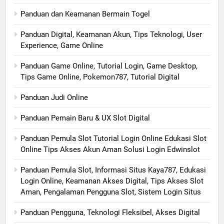
Panduan dan Keamanan Bermain Togel
Panduan Digital, Keamanan Akun, Tips Teknologi, User
Experience, Game Online
Panduan Game Online, Tutorial Login, Game Desktop,
Tips Game Online, Pokemon787, Tutorial Digital
Panduan Judi Online
Panduan Pemain Baru & UX Slot Digital
Panduan Pemula Slot Tutorial Login Online Edukasi Slot
Online Tips Akses Akun Aman Solusi Login Edwinslot
Panduan Pemula Slot, Informasi Situs Kaya787, Edukasi
Login Online, Keamanan Akses Digital, Tips Akses Slot
Aman, Pengalaman Pengguna Slot, Sistem Login Situs
Panduan Pengguna, Teknologi Fleksibel, Akses Digital