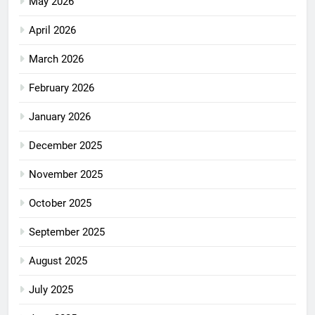
May 2026
April 2026
March 2026
February 2026
January 2026
December 2025
November 2025
October 2025
September 2025
August 2025
July 2025