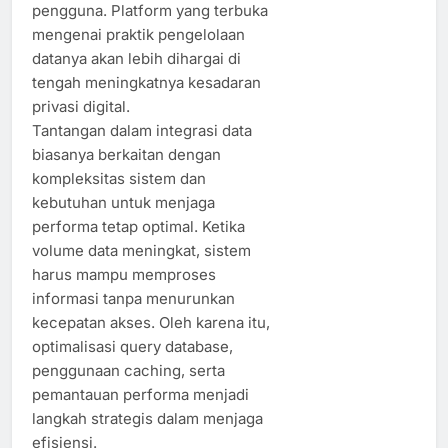
pengguna. Platform yang terbuka
mengenai praktik pengelolaan
datanya akan lebih dihargai di
tengah meningkatnya kesadaran
privasi digital.
Tantangan dalam integrasi data
biasanya berkaitan dengan
kompleksitas sistem dan
kebutuhan untuk menjaga
performa tetap optimal. Ketika
volume data meningkat, sistem
harus mampu memproses
informasi tanpa menurunkan
kecepatan akses. Oleh karena itu,
optimalisasi query database,
penggunaan caching, serta
pemantauan performa menjadi
langkah strategis dalam menjaga
efisiensi.