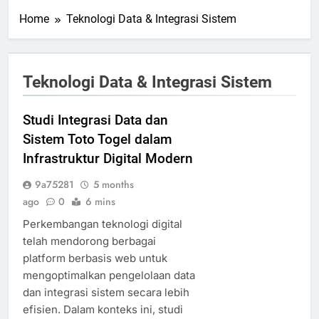
Home
Teknologi Data & Integrasi Sistem
Teknologi Data & Integrasi Sistem
Studi Integrasi Data dan
Sistem Toto Togel dalam
Infrastruktur Digital Modern
9a75281
5 months
ago
0
6 mins
Perkembangan teknologi digital
telah mendorong berbagai
platform berbasis web untuk
mengoptimalkan pengelolaan data
dan integrasi sistem secara lebih
efisien. Dalam konteks ini, studi