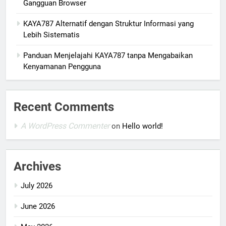
Gangguan Browser
KAYA787 Alternatif dengan Struktur Informasi yang
Lebih Sistematis
Panduan Menjelajahi KAYA787 tanpa Mengabaikan
Kenyamanan Pengguna
Recent Comments
A WordPress Commenter
on
Hello world!
Archives
July 2026
June 2026