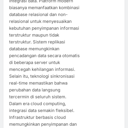
integrasi data. Platform modern
biasanya memanfaatkan kombinasi
database relasional dan non-
relasional untuk menyesuaikan
kebutuhan penyimpanan informasi
terstruktur maupun tidak
terstruktur. Sistem replikasi
database memungkinkan
pencadangan data secara otomatis
di beberapa server untuk
mencegah kehilangan informasi.
Selain itu, teknologi sinkronisasi
real-time memastikan bahwa
perubahan data langsung
tercermin di seluruh sistem.
Dalam era cloud computing,
integrasi data semakin fleksibel.
Infrastruktur berbasis cloud
memungkinkan penyimpanan dan