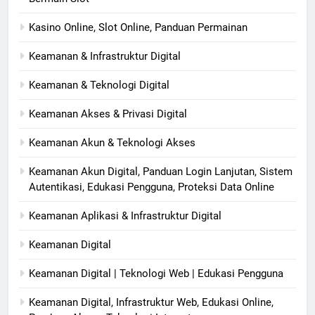
Kasino Online, Slot Online, Panduan Permainan
Keamanan & Infrastruktur Digital
Keamanan & Teknologi Digital
Keamanan Akses & Privasi Digital
Keamanan Akun & Teknologi Akses
Keamanan Akun Digital, Panduan Login Lanjutan, Sistem
Autentikasi, Edukasi Pengguna, Proteksi Data Online
Keamanan Aplikasi & Infrastruktur Digital
Keamanan Digital
Keamanan Digital | Teknologi Web | Edukasi Pengguna
Keamanan Digital, Infrastruktur Web, Edukasi Online,