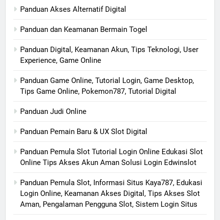
Panduan Akses Alternatif Digital
Panduan dan Keamanan Bermain Togel
Panduan Digital, Keamanan Akun, Tips Teknologi, User
Experience, Game Online
Panduan Game Online, Tutorial Login, Game Desktop,
Tips Game Online, Pokemon787, Tutorial Digital
Panduan Judi Online
Panduan Pemain Baru & UX Slot Digital
Panduan Pemula Slot Tutorial Login Online Edukasi Slot
Online Tips Akses Akun Aman Solusi Login Edwinslot
Panduan Pemula Slot, Informasi Situs Kaya787, Edukasi
Login Online, Keamanan Akses Digital, Tips Akses Slot
Aman, Pengalaman Pengguna Slot, Sistem Login Situs