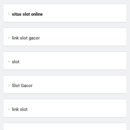
situs slot online
link slot gacor
slot
Slot Gacor
link slot