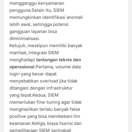
mengganggu kenyamanan
pengguna.Selain itu, SIEM
memungkinkan identifikasi anomali
lebih awal, sehingga potensi
gangguan layanan bisa
diminimalisasi.
Ketujuh, meskipun memiliki banyak
manfaat, integrasi SIEM
menghadapi
tantangan teknis dan
operasional
.Pertama, volume data
login yang besar dapat
menyebabkan overload jika tidak
ditangani dengan infrastruktur
yang tepat.Kedua, SIEM
memerlukan fine-tuning agar tidak
menghasilkan terlalu banyak false
positive yang bisa membebani tim
keamanan.Ketiga, biaya lisensi dan
pemeliharaan SIEM seringkali