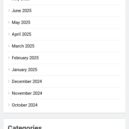
June 2025
May 2025
April 2025
March 2025
February 2025
January 2025
December 2024
November 2024
October 2024
Categories