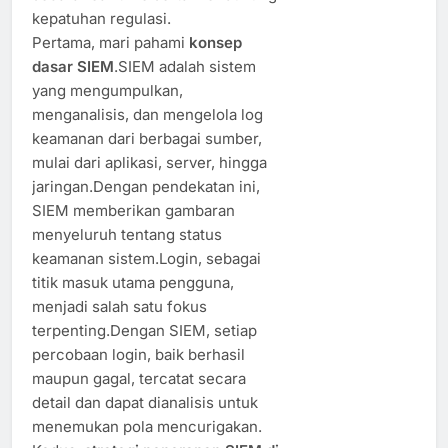
kepatuhan regulasi.
Pertama, mari pahami
konsep
dasar SIEM
.SIEM adalah sistem
yang mengumpulkan,
menganalisis, dan mengelola log
keamanan dari berbagai sumber,
mulai dari aplikasi, server, hingga
jaringan.Dengan pendekatan ini,
SIEM memberikan gambaran
menyeluruh tentang status
keamanan sistem.Login, sebagai
titik masuk utama pengguna,
menjadi salah satu fokus
terpenting.Dengan SIEM, setiap
percobaan login, baik berhasil
maupun gagal, tercatat secara
detail dan dapat dianalisis untuk
menemukan pola mencurigakan.