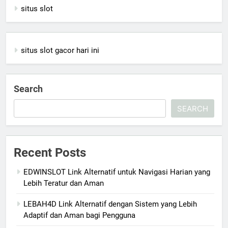
situs slot
situs slot gacor hari ini
Search
SEARCH
Recent Posts
EDWINSLOT Link Alternatif untuk Navigasi Harian yang
Lebih Teratur dan Aman
LEBAH4D Link Alternatif dengan Sistem yang Lebih
Adaptif dan Aman bagi Pengguna