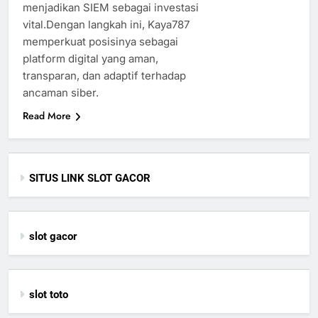
menjadikan SIEM sebagai investasi
vital.Dengan langkah ini, Kaya787
memperkuat posisinya sebagai
platform digital yang aman,
transparan, dan adaptif terhadap
ancaman siber.
Read More
SITUS LINK SLOT GACOR
slot gacor
slot toto