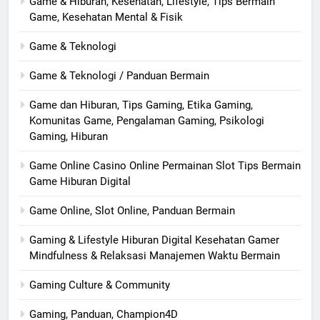
Game & Hiburan, Kesehatan, Lifestyle, Tips Bermain
Game, Kesehatan Mental & Fisik
Game & Teknologi
Game & Teknologi / Panduan Bermain
Game dan Hiburan, Tips Gaming, Etika Gaming,
Komunitas Game, Pengalaman Gaming, Psikologi
Gaming, Hiburan
Game Online Casino Online Permainan Slot Tips Bermain
Game Hiburan Digital
Game Online, Slot Online, Panduan Bermain
Gaming & Lifestyle Hiburan Digital Kesehatan Gamer
Mindfulness & Relaksasi Manajemen Waktu Bermain
Gaming Culture & Community
Gaming, Panduan, Champion4D