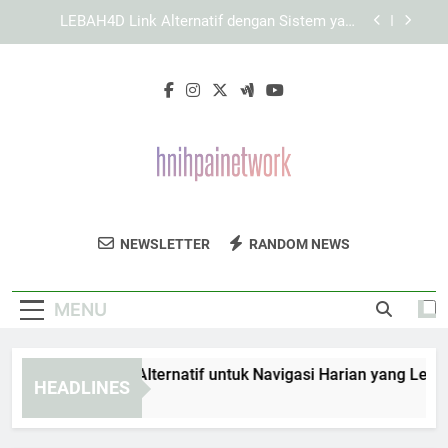
Skip
Panduan Memulihkan Akses KAYA787 Alternatif
to
setelah Gangguan Browser
content
KAYA787 Alternatif dengan Struktur Informasi
yang Lebih Sistematis
EDWINSLOT Link Alternatif untuk Navigasi Harian
yang Lebih Teratur dan Aman
LEBAH4D Link Alternatif dengan Sistem yang
Lebih Adaptif dan Aman bagi Pengguna
Panduan Memulihkan Akses KAYA787 Alternatif
setelah Gangguan Browser
HNI HP AI
Dapatkan Informasi Terbaru Tentang
KAYA787 Alternatif dengan Struktur Informasi
NEWSLETTER
RANDOM NEWS
Network
yang Lebih Sistematis
Kecerdasan Buatan Di HNI HP AI Network.
MENU
WINSLOT Link Alternatif untuk Navigasi Harian yang Lebih Te
HEADLINES
Weeks Ago