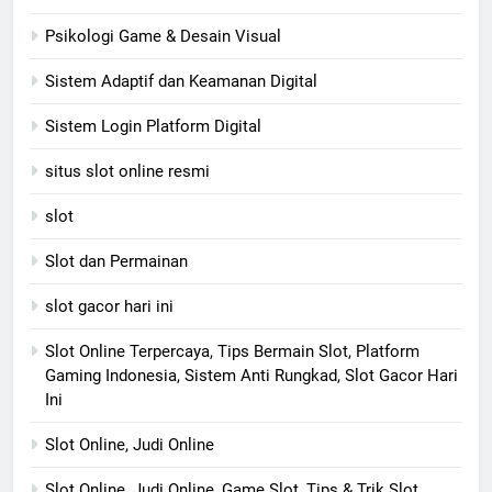
Psikologi Game & Desain Visual
Sistem Adaptif dan Keamanan Digital
Sistem Login Platform Digital
situs slot online resmi
slot
Slot dan Permainan
slot gacor hari ini
Slot Online Terpercaya, Tips Bermain Slot, Platform
Gaming Indonesia, Sistem Anti Rungkad, Slot Gacor Hari
Ini
Slot Online, Judi Online
Slot Online, Judi Online, Game Slot, Tips & Trik Slot