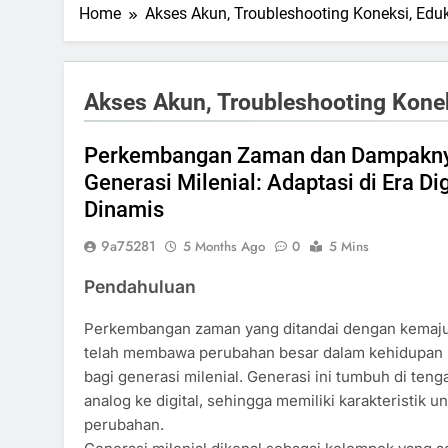
Home
Akses Akun, Troubleshooting Koneksi, Edu
Akses Akun, Troubleshooting Konek
Perkembangan Zaman dan Dampakn
Generasi Milenial: Adaptasi di Era Dig
Dinamis
9a75281
5 Months Ago
0
5 Mins
Pendahuluan
Perkembangan zaman yang ditandai dengan kemajua
telah membawa perubahan besar dalam kehidupan 
bagi generasi milenial. Generasi ini tumbuh di tenga
analog ke digital, sehingga memiliki karakteristik 
perubahan.