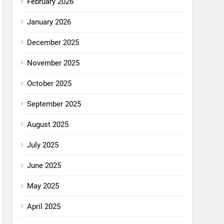
February 2026
January 2026
December 2025
November 2025
October 2025
September 2025
August 2025
July 2025
June 2025
May 2025
April 2025