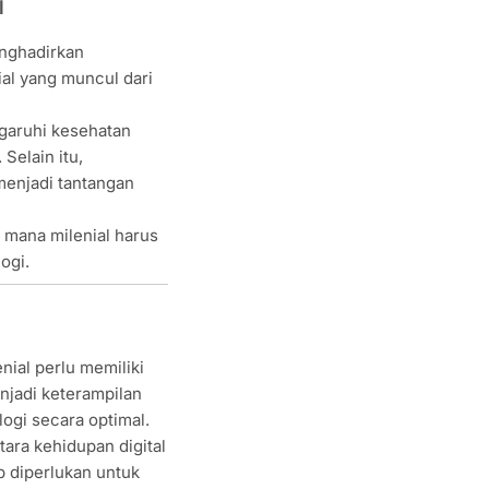
l
nghadirkan
ial yang muncul dari
garuhi kesehatan
Selain itu,
menjadi tantangan
 mana milenial harus
ogi.
ial perlu memiliki
enjadi keterampilan
gi secara optimal.
ara kehidupan digital
p diperlukan untuk