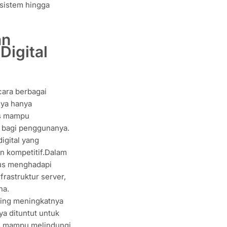
 sistem hingga
an
igital
cara berbagai
nya hanya
us mampu
l bagi penggunanya.
igital yang
n kompetitif.Dalam
rus menghadapi
frastruktur server,
na.
ring meningkatnya
ya dituntut untuk
us mampu melindungi