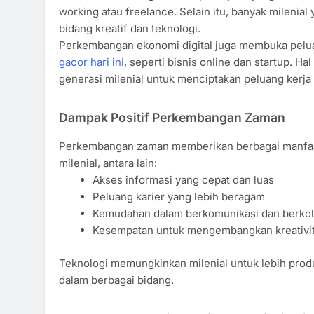
working atau freelance. Selain itu, banyak milenial 
bidang kreatif dan teknologi.
Perkembangan ekonomi digital juga membuka pelu
gacor hari ini
, seperti bisnis online dan startup. H
generasi milenial untuk menciptakan peluang kerja 
Dampak Positif Perkembangan Zaman
Perkembangan zaman memberikan berbagai manfaa
milenial, antara lain:
Akses informasi yang cepat dan luas
Peluang karier yang lebih beragam
Kemudahan dalam berkomunikasi dan berkol
Kesempatan untuk mengembangkan kreativi
Teknologi memungkinkan milenial untuk lebih produk
dalam berbagai bidang.