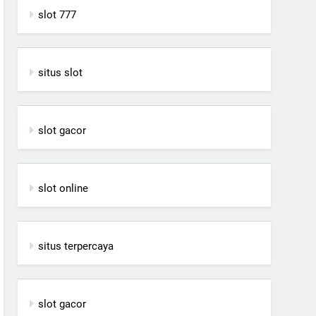
slot 777
situs slot
slot gacor
slot online
situs terpercaya
slot gacor