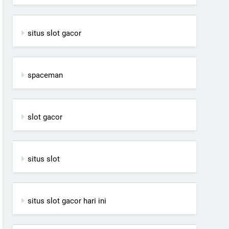
situs slot gacor
spaceman
slot gacor
situs slot
situs slot gacor hari ini