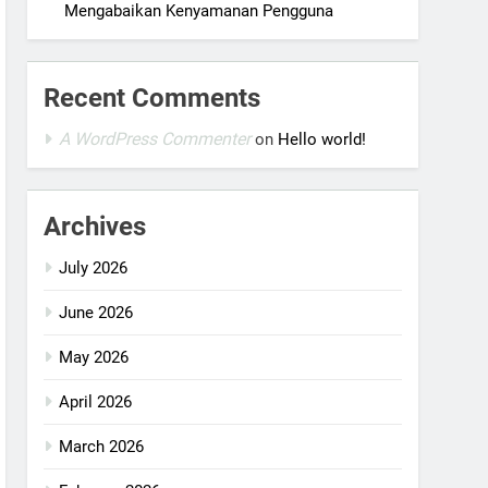
Mengabaikan Kenyamanan Pengguna
Recent Comments
A WordPress Commenter
on
Hello world!
Archives
July 2026
June 2026
May 2026
April 2026
March 2026