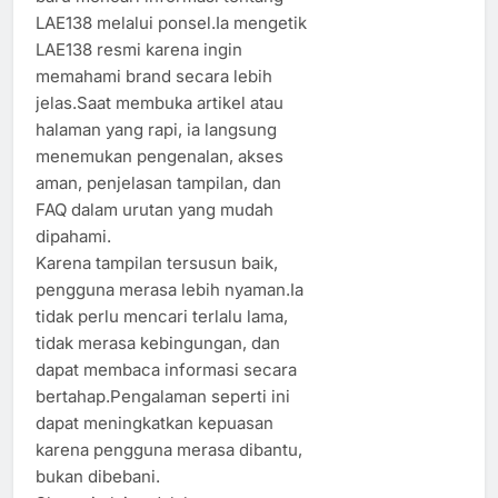
LAE138 melalui ponsel.Ia mengetik
LAE138 resmi karena ingin
memahami brand secara lebih
jelas.Saat membuka artikel atau
halaman yang rapi, ia langsung
menemukan pengenalan, akses
aman, penjelasan tampilan, dan
FAQ dalam urutan yang mudah
dipahami.
Karena tampilan tersusun baik,
pengguna merasa lebih nyaman.Ia
tidak perlu mencari terlalu lama,
tidak merasa kebingungan, dan
dapat membaca informasi secara
bertahap.Pengalaman seperti ini
dapat meningkatkan kepuasan
karena pengguna merasa dibantu,
bukan dibebani.