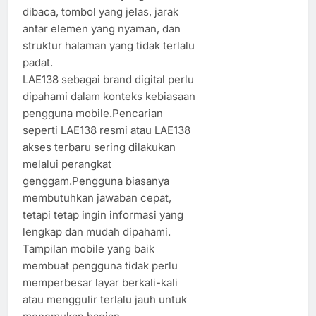
dibaca, tombol yang jelas, jarak
antar elemen yang nyaman, dan
struktur halaman yang tidak terlalu
padat.
LAE138 sebagai brand digital perlu
dipahami dalam konteks kebiasaan
pengguna mobile.Pencarian
seperti LAE138 resmi atau LAE138
akses terbaru sering dilakukan
melalui perangkat
genggam.Pengguna biasanya
membutuhkan jawaban cepat,
tetapi tetap ingin informasi yang
lengkap dan mudah dipahami.
Tampilan mobile yang baik
membuat pengguna tidak perlu
memperbesar layar berkali-kali
atau menggulir terlalu jauh untuk