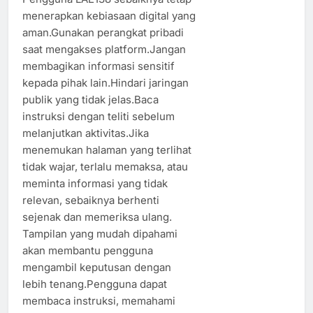
menerapkan kebiasaan digital yang
aman.Gunakan perangkat pribadi
saat mengakses platform.Jangan
membagikan informasi sensitif
kepada pihak lain.Hindari jaringan
publik yang tidak jelas.Baca
instruksi dengan teliti sebelum
melanjutkan aktivitas.Jika
menemukan halaman yang terlihat
tidak wajar, terlalu memaksa, atau
meminta informasi yang tidak
relevan, sebaiknya berhenti
sejenak dan memeriksa ulang.
Tampilan yang mudah dipahami
akan membantu pengguna
mengambil keputusan dengan
lebih tenang.Pengguna dapat
membaca instruksi, memahami