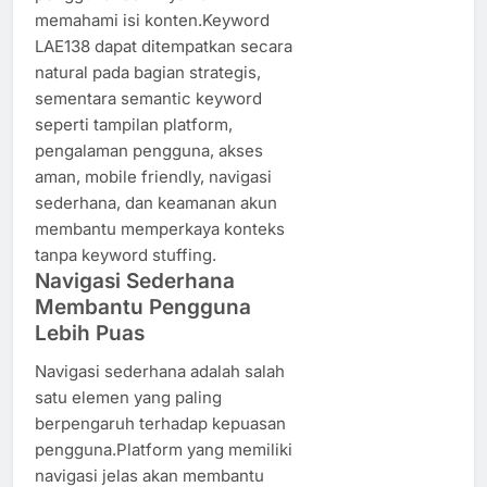
memahami isi konten.Keyword
LAE138 dapat ditempatkan secara
natural pada bagian strategis,
sementara semantic keyword
seperti tampilan platform,
pengalaman pengguna, akses
aman, mobile friendly, navigasi
sederhana, dan keamanan akun
membantu memperkaya konteks
tanpa keyword stuffing.
Navigasi Sederhana
Membantu Pengguna
Lebih Puas
Navigasi sederhana adalah salah
satu elemen yang paling
berpengaruh terhadap kepuasan
pengguna.Platform yang memiliki
navigasi jelas akan membantu