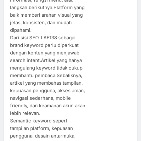
langkah berikutnya.Platform yang
baik memberi arahan visual yang
jelas, konsisten, dan mudah
dipahami.
Dari sisi SEO, LAE138 sebagai
brand keyword perlu diperkuat
dengan konten yang menjawab
search intent.Artikel yang hanya
mengulang keyword tidak cukup
membantu pembaca.Sebaliknya,
artikel yang membahas tampilan,
kepuasan pengguna, akses aman,
navigasi sederhana, mobile
friendly, dan keamanan akun akan
lebih relevan.
Semantic keyword seperti
tampilan platform, kepuasan
pengguna, desain antarmuka,