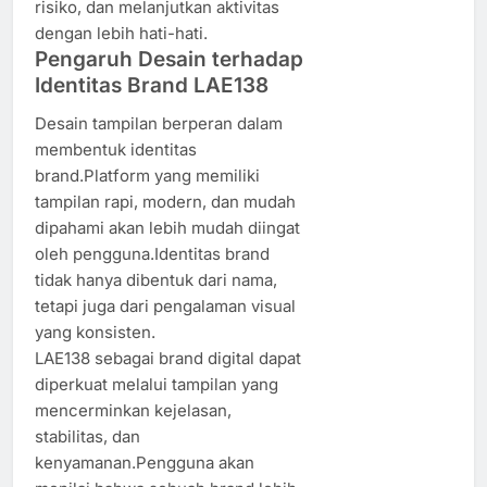
risiko, dan melanjutkan aktivitas
dengan lebih hati-hati.
Pengaruh Desain terhadap
Identitas Brand LAE138
Desain tampilan berperan dalam
membentuk identitas
brand.Platform yang memiliki
tampilan rapi, modern, dan mudah
dipahami akan lebih mudah diingat
oleh pengguna.Identitas brand
tidak hanya dibentuk dari nama,
tetapi juga dari pengalaman visual
yang konsisten.
LAE138 sebagai brand digital dapat
diperkuat melalui tampilan yang
mencerminkan kejelasan,
stabilitas, dan
kenyamanan.Pengguna akan