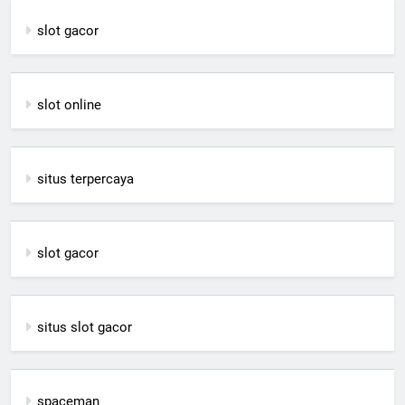
slot gacor
slot online
situs terpercaya
slot gacor
situs slot gacor
spaceman