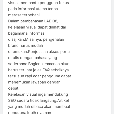
visual membantu pengguna fokus
pada informasi utama tanpa
merasa terbebani.
Dalam pembahasan LAE138,
kejelasan visual dapat dilihat dari
bagaimana informasi
disajikan.Misalnya, pengenalan
brand harus mudah
ditemukan.Penjelasan akses perlu
ditulis dengan bahasa yang
sederhana.Bagian keamanan akun
harus terlihat jelas.FAQ sebaiknya
tersusun rapi agar pengguna dapat
menemukan jawaban dengan
cepat.
Kejelasan visual juga mendukung
SEO secara tidak langsung.Artikel
yang mudah dibaca akan membuat
pengguna lebih nyaman