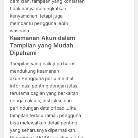
demikian, tampilan yang konsisten
tidak hanya meningkatkan
kenyamanan, tetapi juga
membantu pengguna lebih
waspada.
Keamanan Akun dalam
Tampilan yang Mudah
Dipahami
Tampilan yang baik juga harus
mendukung keamanan
akun.Pengguna perlu melihat
informasi penting dengan jelas,
terutama bagian yang berkaitan
dengan akses, instruksi, dan
perlindungan data pribadi.Jika
tampilan terlalu ramai, pengguna
bisa melewatkan detail penting
yang seharusnya diperhatikan.
Pengguna LAE138 sebaiknya tetap