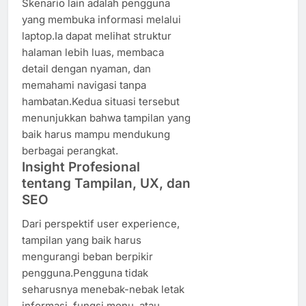
Skenario lain adalah pengguna
yang membuka informasi melalui
laptop.Ia dapat melihat struktur
halaman lebih luas, membaca
detail dengan nyaman, dan
memahami navigasi tanpa
hambatan.Kedua situasi tersebut
menunjukkan bahwa tampilan yang
baik harus mampu mendukung
berbagai perangkat.
Insight Profesional
tentang Tampilan, UX, dan
SEO
Dari perspektif user experience,
tampilan yang baik harus
mengurangi beban berpikir
pengguna.Pengguna tidak
seharusnya menebak-nebak letak
informasi, fungsi menu, atau