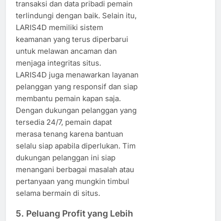
transaksi dan data pribadi pemain
terlindungi dengan baik. Selain itu,
LARIS4D memiliki sistem
keamanan yang terus diperbarui
untuk melawan ancaman dan
menjaga integritas situs.
LARIS4D juga menawarkan layanan
pelanggan yang responsif dan siap
membantu pemain kapan saja.
Dengan dukungan pelanggan yang
tersedia 24/7, pemain dapat
merasa tenang karena bantuan
selalu siap apabila diperlukan. Tim
dukungan pelanggan ini siap
menangani berbagai masalah atau
pertanyaan yang mungkin timbul
selama bermain di situs.
5. Peluang Profit yang Lebih