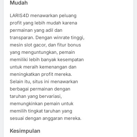
Mudah
LARIS4D menawarkan peluang
profit yang lebih mudah karena
permainan yang adil dan
transparan. Dengan winrate tinggi,
mesin slot gacor, dan fitur bonus
yang menguntungkan, pemain
memiliki lebih banyak kesempatan
untuk meraih kemenangan dan
meningkatkan profit mereka.
Selain itu, situs ini menawarkan
berbagai permainan dengan
taruhan yang bervariasi,
memungkinkan pemain untuk
memilih tingkat taruhan yang
sesuai dengan anggaran mereka.
Kesimpulan