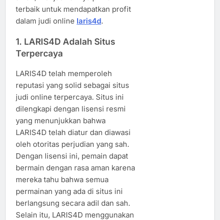
terbaik untuk mendapatkan profit
dalam judi online
laris4d
.
1. LARIS4D Adalah Situs
Terpercaya
LARIS4D telah memperoleh
reputasi yang solid sebagai situs
judi online terpercaya. Situs ini
dilengkapi dengan lisensi resmi
yang menunjukkan bahwa
LARIS4D telah diatur dan diawasi
oleh otoritas perjudian yang sah.
Dengan lisensi ini, pemain dapat
bermain dengan rasa aman karena
mereka tahu bahwa semua
permainan yang ada di situs ini
berlangsung secara adil dan sah.
Selain itu, LARIS4D menggunakan