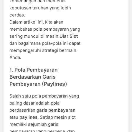
kemenangan dan membuat
keputusan taruhan yang lebih
cerdas.
Dalam artikel ini, kita akan
membahas pola pembayaran yang
sering muncul di mesin
Ular Slot
dan bagaimana pola-pola ini dapat
mempengaruhi strategi bermain
Anda.
1. Pola Pembayaran
Berdasarkan Garis
Pembayaran (Paylines)
Salah satu pola pembayaran yang
paling dasar adalah pola
berdasarkan
garis pembayaran
atau
paylines
. Setiap mesin slot
memiliki sejumlah garis
pembayaran yang berbeda, dan