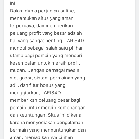
ini.
Dalam dunia perjudian online,
menemukan situs yang aman,
terpercaya, dan memberikan
peluang profit yang besar adalah
hal yang sangat penting. LARIS4D
muncul sebagai salah satu pilihan
utama bagi pemain yang mencari
kesempatan untuk meraih profit
mudah. Dengan berbagai mesin
slot gacor, sistem permainan yang
adil, dan fitur bonus yang
menggiurkan, LARIS4D
memberikan peluang besar bagi
pemain untuk meraih kemenangan
dan keuntungan. Situs ini dikenal
karena menyediakan pengalaman
bermain yang menguntungkan dan
aman, menjadikannya pilihan