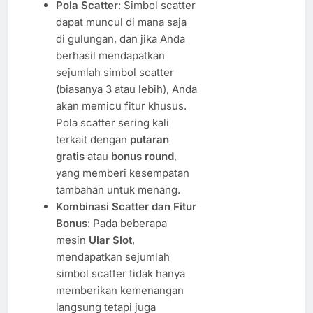
Pola Scatter
: Simbol scatter
dapat muncul di mana saja
di gulungan, dan jika Anda
berhasil mendapatkan
sejumlah simbol scatter
(biasanya 3 atau lebih), Anda
akan memicu fitur khusus.
Pola scatter sering kali
terkait dengan
putaran
gratis
atau
bonus round
,
yang memberi kesempatan
tambahan untuk menang.
Kombinasi Scatter dan Fitur
Bonus
: Pada beberapa
mesin
Ular Slot
,
mendapatkan sejumlah
simbol scatter tidak hanya
memberikan kemenangan
langsung tetapi juga