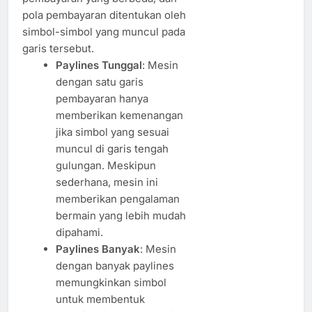
pola pembayaran ditentukan oleh
simbol-simbol yang muncul pada
garis tersebut.
Paylines Tunggal
: Mesin
dengan satu garis
pembayaran hanya
memberikan kemenangan
jika simbol yang sesuai
muncul di garis tengah
gulungan. Meskipun
sederhana, mesin ini
memberikan pengalaman
bermain yang lebih mudah
dipahami.
Paylines Banyak
: Mesin
dengan banyak paylines
memungkinkan simbol
untuk membentuk