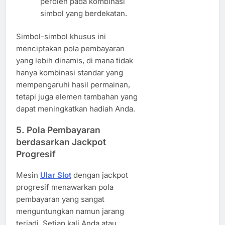
peroleh pada kombinasi
simbol yang berdekatan.
Simbol-simbol khusus ini
menciptakan pola pembayaran
yang lebih dinamis, di mana tidak
hanya kombinasi standar yang
mempengaruhi hasil permainan,
tetapi juga elemen tambahan yang
dapat meningkatkan hadiah Anda.
5. Pola Pembayaran
berdasarkan Jackpot
Progresif
Mesin
Ular Slot
dengan jackpot
progresif menawarkan pola
pembayaran yang sangat
menguntungkan namun jarang
terjadi. Setiap kali Anda atau