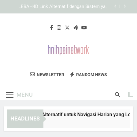
Skip
Panduan Memulihkan Akses KAYA787 Alternatif
to
setelah Gangguan Browser
content
KAYA787 Alternatif dengan Struktur Informasi
yang Lebih Sistematis
EDWINSLOT Link Alternatif untuk Navigasi Harian
yang Lebih Teratur dan Aman
LEBAH4D Link Alternatif dengan Sistem yang
Lebih Adaptif dan Aman bagi Pengguna
Panduan Memulihkan Akses KAYA787 Alternatif
setelah Gangguan Browser
HNI HP AI
Dapatkan Informasi Terbaru Tentang
KAYA787 Alternatif dengan Struktur Informasi
NEWSLETTER
RANDOM NEWS
Network
yang Lebih Sistematis
Kecerdasan Buatan Di HNI HP AI Network.
MENU
WINSLOT Link Alternatif untuk Navigasi Harian yang Lebih Te
HEADLINES
Weeks Ago