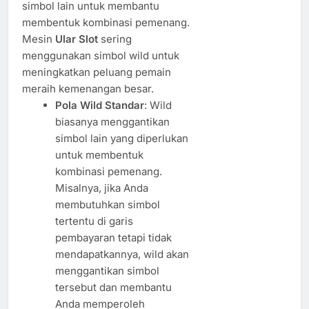
simbol lain untuk membantu
membentuk kombinasi pemenang.
Mesin
Ular Slot
sering
menggunakan simbol wild untuk
meningkatkan peluang pemain
meraih kemenangan besar.
Pola Wild Standar
: Wild
biasanya menggantikan
simbol lain yang diperlukan
untuk membentuk
kombinasi pemenang.
Misalnya, jika Anda
membutuhkan simbol
tertentu di garis
pembayaran tetapi tidak
mendapatkannya, wild akan
menggantikan simbol
tersebut dan membantu
Anda memperoleh