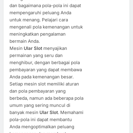
dan bagaimana pola-pola ini dapat
mempengaruhi peluang Anda
untuk menang. Pelajari cara
mengenali pola kemenangan untuk
meningkatkan pengalaman
bermain Anda.
Mesin
Ular Slot
menyajikan
permainan yang seru dan
menghibur, dengan berbagai pola
pembayaran yang dapat membawa
Anda pada kemenangan besar.
Setiap mesin slot memiliki aturan
dan pola pembayaran yang
berbeda, namun ada beberapa pola
umum yang sering muncul di
banyak mesin
Ular Slot
. Memahami
pola-pola ini dapat membantu
Anda mengoptimalkan peluang