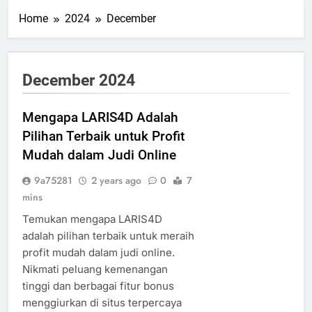
Home
2024
December
December 2024
Mengapa LARIS4D Adalah
Pilihan Terbaik untuk Profit
Mudah dalam Judi Online
9a75281
2 years ago
0
7
mins
Temukan mengapa LARIS4D
adalah pilihan terbaik untuk meraih
profit mudah dalam judi online.
Nikmati peluang kemenangan
tinggi dan berbagai fitur bonus
menggiurkan di situs terpercaya