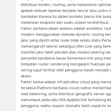
distribusi konten, routing, serta mekanisme optim
apakah sebuah layanan berjalan lancar atau justru
hambatan.Karena itu dalam konteks teknis link buk
melainkan endpoint dari suatu sistem terdistribusi.
Faktor pertama dalam analisis adalah arsitektur rou
modern menggunakan metode dynamic routing ber
jalur yang dipilih antar node tidak selalu statis.Perb
memengaruhi latensi sekaligus jitter.Link yang berk
memiliki jalur lebih pendek atau melalui peering l
penyedia backbone besar.Sementara link yang mel
lompatan router cenderung mengalami fluktuasi pe
sering luput terlihat oleh pengguna meski menjadi 
akses.
Faktor kedua adalah infrastruktur cloud yang meno
tersebut.Platform berbasis cloud-native memanfaat
load balancing, serta distribusi geografis server ag
menumpuk pada satu titik.Apabila link terhubung k
pengguna, waktu respon otomatis lebih cepat.Ini 