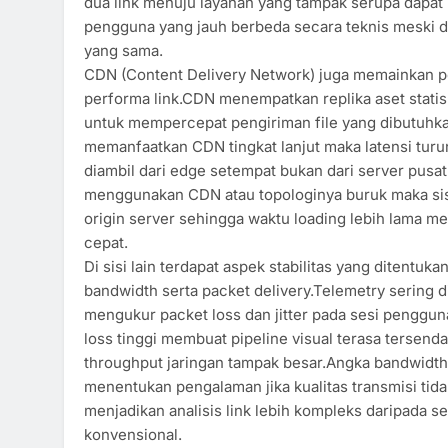
dua link menuju layanan yang tampak serupa dapa
pengguna yang jauh berbeda secara teknis meski di
yang sama.
CDN (Content Delivery Network) juga memainkan p
performa link.CDN menempatkan replika aset stati
untuk mempercepat pengiriman file yang dibutuhka
memanfaatkan CDN tingkat lanjut maka latensi turu
diambil dari edge setempat bukan dari server pusat.
menggunakan CDN atau topologinya buruk maka s
origin server sehingga waktu loading lebih lama 
cepat.
Di sisi lain terdapat aspek stabilitas yang ditentuka
bandwidth serta packet delivery.Telemetry sering 
mengukur packet loss dan jitter pada sesi penggun
loss tinggi membuat pipeline visual terasa tersend
throughput jaringan tampak besar.Angka bandwidth
menentukan pengalaman jika kualitas transmisi tidak
menjadikan analisis link lebih kompleks daripada s
konvensional.