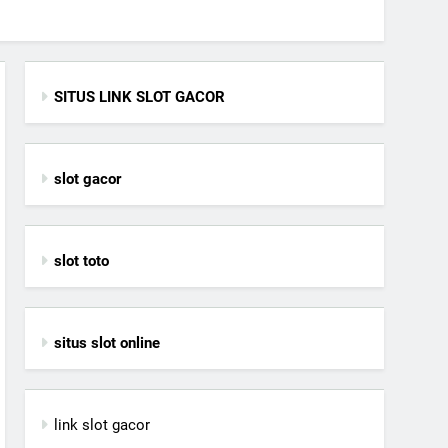
SITUS LINK SLOT GACOR
slot gacor
slot toto
situs slot online
link slot gacor