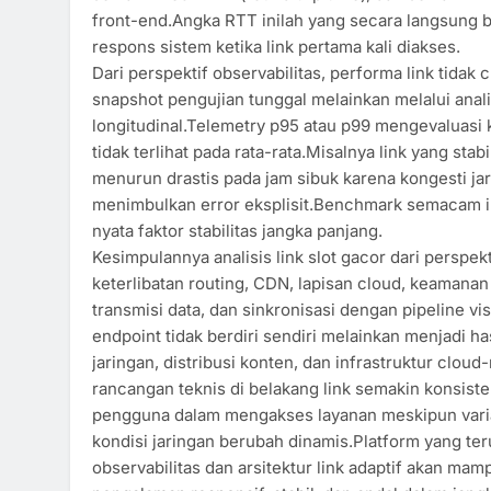
front-end.Angka RTT inilah yang secara langsung 
respons sistem ketika link pertama kali diakses.
Dari perspektif observabilitas, performa link tidak c
snapshot pengujian tunggal melainkan melalui anali
longitudinal.Telemetry p95 atau p99 mengevaluasi 
tidak terlihat pada rata-rata.Misalnya link yang stab
menurun drastis pada jam sibuk karena kongesti ja
menimbulkan error eksplisit.Benchmark semacam 
nyata faktor stabilitas jangka panjang.
Kesimpulannya analisis link slot gacor dari perspe
keterlibatan routing, CDN, lapisan cloud, keamanan
transmisi data, dan sinkronisasi dengan pipeline vis
endpoint tidak berdiri sendiri melainkan menjadi has
jaringan, distribusi konten, dan infrastruktur cloud
rancangan teknis di belakang link semakin konsist
pengguna dalam mengakses layanan meskipun vari
kondisi jaringan berubah dinamis.Platform yang 
observabilitas dan arsitektur link adaptif akan m