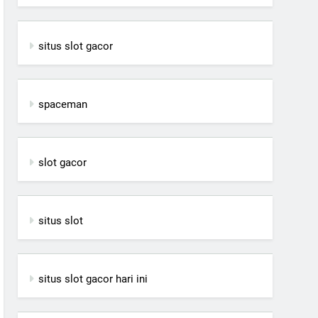
situs slot gacor
spaceman
slot gacor
situs slot
situs slot gacor hari ini