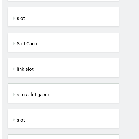
slot
Slot Gacor
link slot
situs slot gacor
slot