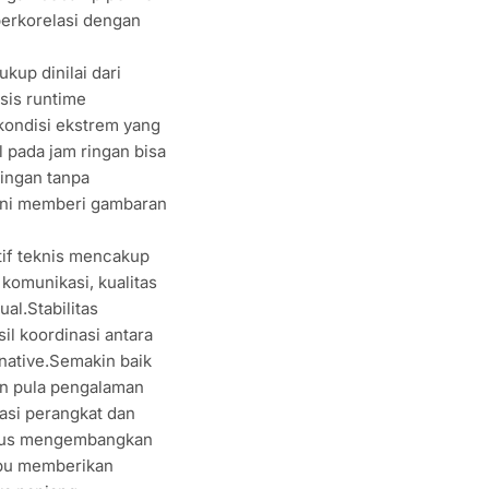
berkorelasi dengan
ukup dinilai dari
sis runtime
kondisi ekstrem yang
il pada jam ringan bisa
ringan tanpa
ini memberi gambaran
ktif teknis mencakup
 komunikasi, kualitas
ual.Stabilitas
il koordinasi antara
-native.Semakin baik
en pula pengalaman
asi perangkat dan
terus mengembangkan
ampu memberikan