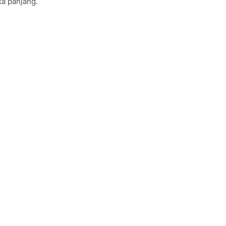
ka panjang.