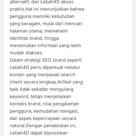
alternatif, dan Lebah4D akses
praktis.Hal ini menunjukkan bahwa
pengguna memiliki kebutuhan
yang beragam, mulai dari mencari
halaman utama, memahami
identitas brand, hingga
menemukan informasi yang lebih
mudah diakses.
Dalam strategi SEO, brand seperti
Lebah4D perlu diperkuat melalui
konten yang menjawab search
intent secara lengkap.Artikel yang
baik tidak sekadar mengulang
keyword, tetapi menjelaskan
konteks brand, nilai pengalaman
pengguna, kemudahan navigasi,
dan aspek kepercayaan secara
natural.Dengan pendekatan ini,
Lebah4D dapat diposisikan