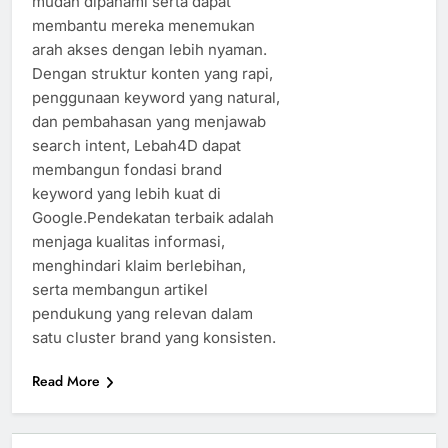
mudah dipahami serta dapat
membantu mereka menemukan
arah akses dengan lebih nyaman.
Dengan struktur konten yang rapi,
penggunaan keyword yang natural,
dan pembahasan yang menjawab
search intent, Lebah4D dapat
membangun fondasi brand
keyword yang lebih kuat di
Google.Pendekatan terbaik adalah
menjaga kualitas informasi,
menghindari klaim berlebihan,
serta membangun artikel
pendukung yang relevan dalam
satu cluster brand yang konsisten.
Read More