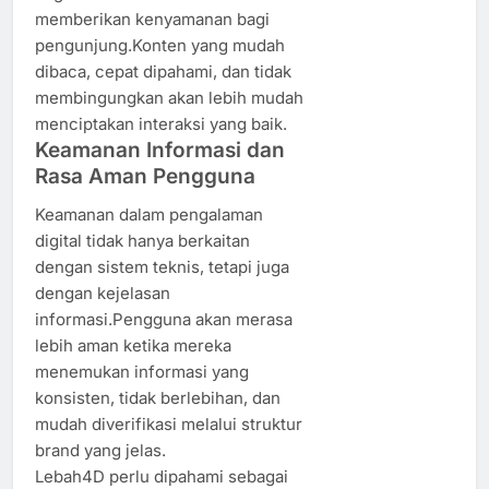
memberikan kenyamanan bagi
pengunjung.Konten yang mudah
dibaca, cepat dipahami, dan tidak
membingungkan akan lebih mudah
menciptakan interaksi yang baik.
Keamanan Informasi dan
Rasa Aman Pengguna
Keamanan dalam pengalaman
digital tidak hanya berkaitan
dengan sistem teknis, tetapi juga
dengan kejelasan
informasi.Pengguna akan merasa
lebih aman ketika mereka
menemukan informasi yang
konsisten, tidak berlebihan, dan
mudah diverifikasi melalui struktur
brand yang jelas.
Lebah4D perlu dipahami sebagai