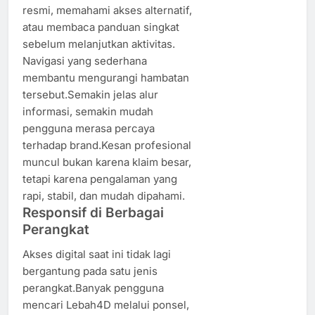
resmi, memahami akses alternatif,
atau membaca panduan singkat
sebelum melanjutkan aktivitas.
Navigasi yang sederhana
membantu mengurangi hambatan
tersebut.Semakin jelas alur
informasi, semakin mudah
pengguna merasa percaya
terhadap brand.Kesan profesional
muncul bukan karena klaim besar,
tetapi karena pengalaman yang
rapi, stabil, dan mudah dipahami.
Responsif di Berbagai
Perangkat
Akses digital saat ini tidak lagi
bergantung pada satu jenis
perangkat.Banyak pengguna
mencari Lebah4D melalui ponsel,