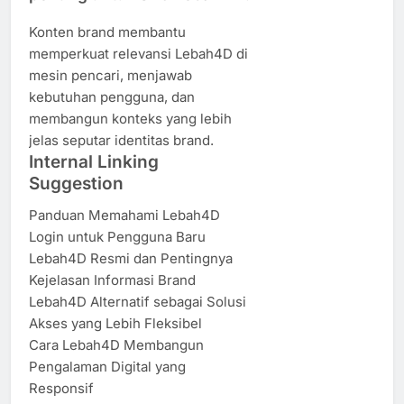
Konten brand membantu
memperkuat relevansi Lebah4D di
mesin pencari, menjawab
kebutuhan pengguna, dan
membangun konteks yang lebih
jelas seputar identitas brand.
Internal Linking
Suggestion
Panduan Memahami Lebah4D
Login untuk Pengguna Baru
Lebah4D Resmi dan Pentingnya
Kejelasan Informasi Brand
Lebah4D Alternatif sebagai Solusi
Akses yang Lebih Fleksibel
Cara Lebah4D Membangun
Pengalaman Digital yang
Responsif