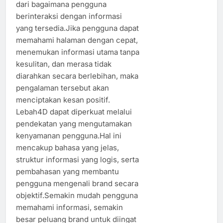
dari bagaimana pengguna
berinteraksi dengan informasi
yang tersedia.Jika pengguna dapat
memahami halaman dengan cepat,
menemukan informasi utama tanpa
kesulitan, dan merasa tidak
diarahkan secara berlebihan, maka
pengalaman tersebut akan
menciptakan kesan positif.
Lebah4D dapat diperkuat melalui
pendekatan yang mengutamakan
kenyamanan pengguna.Hal ini
mencakup bahasa yang jelas,
struktur informasi yang logis, serta
pembahasan yang membantu
pengguna mengenali brand secara
objektif.Semakin mudah pengguna
memahami informasi, semakin
besar peluang brand untuk diingat