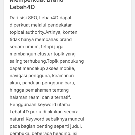
Lebah4D
Dari sisi SEO, Lebah4D dapat
diperkuat melalui pendekatan
topical authority.Artinya, konten
tidak hanya membahas brand
secara umum, tetapi juga
membangun cluster topik yang
saling terhubung.Topik pendukung
dapat mencakup akses mobile,
navigasi pengguna, keamanan
akun, panduan pengguna baru,
hingga pemahaman tentang
halaman resmi dan alternatif.
Penggunaan keyword utama
Lebah4D perlu dilakukan secara
natural.Keyword sebaiknya muncul
pada bagian penting seperti judul,
pembuka, beberapa heading, isi