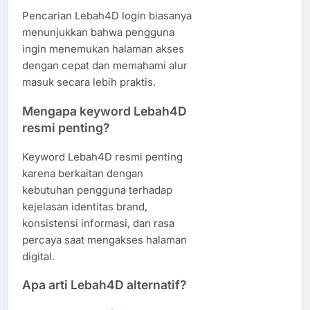
Pencarian Lebah4D login biasanya
menunjukkan bahwa pengguna
ingin menemukan halaman akses
dengan cepat dan memahami alur
masuk secara lebih praktis.
Mengapa keyword Lebah4D
resmi penting?
Keyword Lebah4D resmi penting
karena berkaitan dengan
kebutuhan pengguna terhadap
kejelasan identitas brand,
konsistensi informasi, dan rasa
percaya saat mengakses halaman
digital.
Apa arti Lebah4D alternatif?