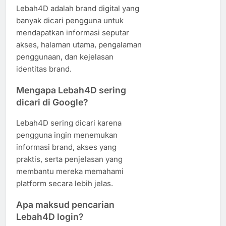
Lebah4D adalah brand digital yang
banyak dicari pengguna untuk
mendapatkan informasi seputar
akses, halaman utama, pengalaman
penggunaan, dan kejelasan
identitas brand.
Mengapa Lebah4D sering
dicari di Google?
Lebah4D sering dicari karena
pengguna ingin menemukan
informasi brand, akses yang
praktis, serta penjelasan yang
membantu mereka memahami
platform secara lebih jelas.
Apa maksud pencarian
Lebah4D login?