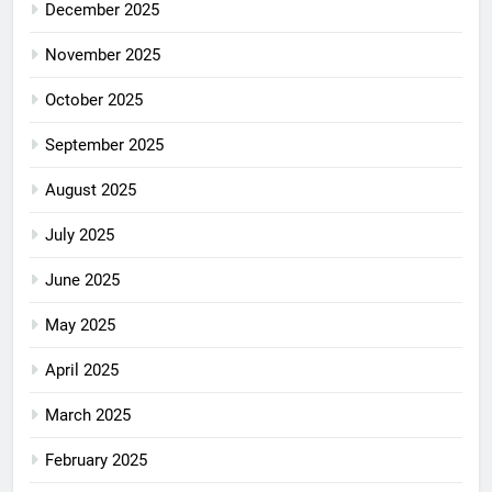
December 2025
November 2025
October 2025
September 2025
August 2025
July 2025
June 2025
May 2025
April 2025
March 2025
February 2025