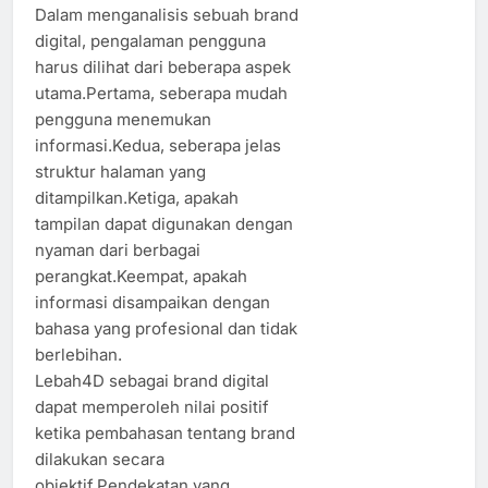
Dalam menganalisis sebuah brand
digital, pengalaman pengguna
harus dilihat dari beberapa aspek
utama.Pertama, seberapa mudah
pengguna menemukan
informasi.Kedua, seberapa jelas
struktur halaman yang
ditampilkan.Ketiga, apakah
tampilan dapat digunakan dengan
nyaman dari berbagai
perangkat.Keempat, apakah
informasi disampaikan dengan
bahasa yang profesional dan tidak
berlebihan.
Lebah4D sebagai brand digital
dapat memperoleh nilai positif
ketika pembahasan tentang brand
dilakukan secara
objektif.Pendekatan yang