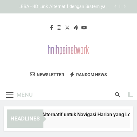
Skip
Panduan Memulihkan Akses KAYA787 Alternatif
to
setelah Gangguan Browser
content
KAYA787 Alternatif dengan Struktur Informasi
yang Lebih Sistematis
EDWINSLOT Link Alternatif untuk Navigasi Harian
yang Lebih Teratur dan Aman
LEBAH4D Link Alternatif dengan Sistem yang
Lebih Adaptif dan Aman bagi Pengguna
Panduan Memulihkan Akses KAYA787 Alternatif
setelah Gangguan Browser
HNI HP AI
Dapatkan Informasi Terbaru Tentang
KAYA787 Alternatif dengan Struktur Informasi
NEWSLETTER
RANDOM NEWS
Network
yang Lebih Sistematis
Kecerdasan Buatan Di HNI HP AI Network.
MENU
WINSLOT Link Alternatif untuk Navigasi Harian yang Lebih Te
HEADLINES
Weeks Ago