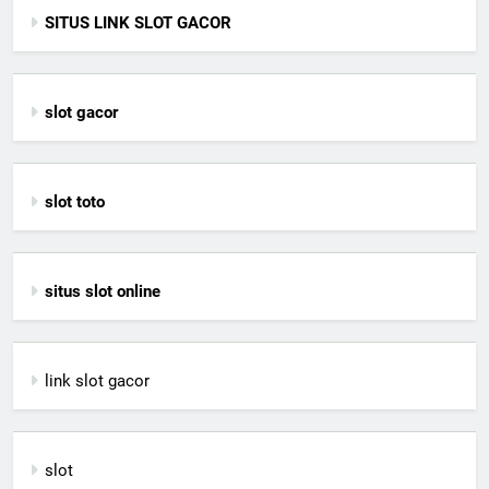
SITUS LINK SLOT GACOR
slot gacor
slot toto
situs slot online
link slot gacor
slot