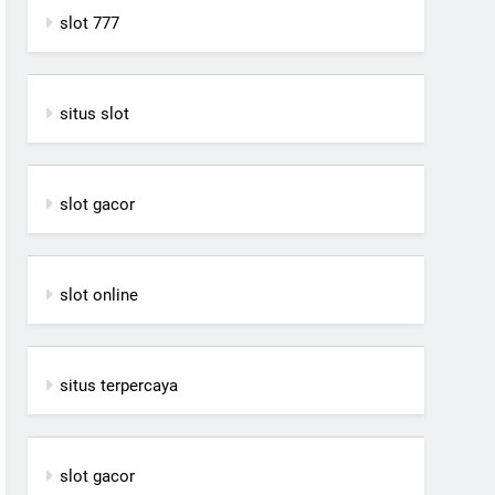
slot 777
situs slot
slot gacor
slot online
situs terpercaya
slot gacor