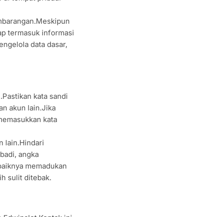
embarangan.Meskipun
etap termasuk informasi
engelola data dasar,
.Pastikan kata sandi
an akun lain.Jika
 memasukkan kata
 lain.Hindari
ibadi, angka
sebaiknya memadukan
h sulit ditebak.