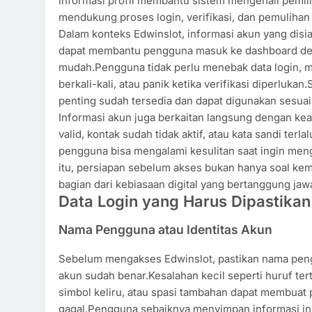
informasi profil membantu sistem mengenali pemili
mendukung proses login, verifikasi, dan pemulihan j
Dalam konteks Edwinslot, informasi akun yang dis
dapat membantu pengguna masuk ke dashboard de
mudah.Pengguna tidak perlu menebak data login, 
berkali-kali, atau panik ketika verifikasi diperluka
penting sudah tersedia dan dapat digunakan sesua
Informasi akun juga berkaitan langsung dengan kea
valid, kontak sudah tidak aktif, atau kata sandi terl
pengguna bisa mengalami kesulitan saat ingin men
itu, persiapan sebelum akses bukan hanya soal kem
bagian dari kebiasaan digital yang bertanggung jaw
Data Login yang Harus Dipastikan
Nama Pengguna atau Identitas Akun
Sebelum mengakses Edwinslot, pastikan nama peng
akun sudah benar.Kesalahan kecil seperti huruf ter
simbol keliru, atau spasi tambahan dapat membuat 
gagal.Pengguna sebaiknya menyimpan informasi ini 