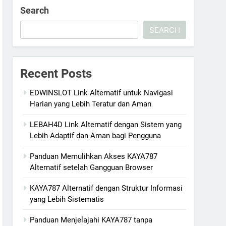
Search
SEARCH
Recent Posts
EDWINSLOT Link Alternatif untuk Navigasi
Harian yang Lebih Teratur dan Aman
LEBAH4D Link Alternatif dengan Sistem yang
Lebih Adaptif dan Aman bagi Pengguna
Panduan Memulihkan Akses KAYA787
Alternatif setelah Gangguan Browser
KAYA787 Alternatif dengan Struktur Informasi
yang Lebih Sistematis
Panduan Menjelajahi KAYA787 tanpa