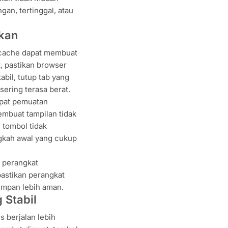
gan, tertinggal, atau
kan
h cache dapat membuat
, pastikan browser
bil, tutup tab yang
sering terasa berat.
pat pemuatan
mbuat tampilan tidak
 tombol tidak
gkah awal yang cukup
r perangkat
astikan perangkat
impan lebih aman.
 Stabil
 berjalan lebih