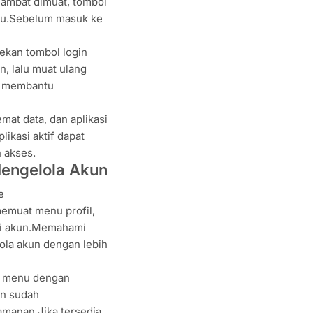
 lambat dimuat, tombol
ggu.Sebelum masuk ke
ekan tombol login
n, lalu muat ulang
ni membantu
mat data, dan aplikasi
likasi aktif dapat
 akses.
engelola Akun
e
emuat menu profil,
asi akun.Memahami
la akun dengan lebih
l menu dengan
un sudah
amanan.Jika tersedia