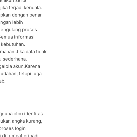
k akun serta
ika terjadi kendala.
iapkan dengan benar
ngan lebih
mengulang proses
n.Semua informasi
i kebutuhan.
manan.Jika data tidak
alu sederhana,
gelola akun.Karena
udahan, tetapi juga
ab.
guna atau identitas
tukar, angka kurang,
proses login
di tempat pribadi