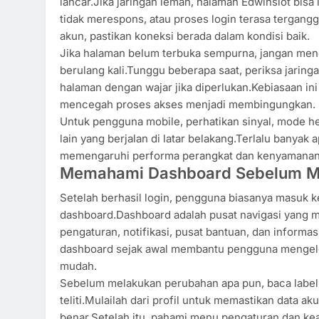
lancar.Jika jaringan lemah, halaman Edwinslot bisa
tidak merespons, atau proses login terasa tergan
akun, pastikan koneksi berada dalam kondisi baik.
Jika halaman belum terbuka sempurna, jangan men
berulang kali.Tunggu beberapa saat, periksa jaringa
halaman dengan wajar jika diperlukan.Kebiasaan i
mencegah proses akses menjadi membingungkan.
Untuk pengguna mobile, perhatikan sinyal, mode he
lain yang berjalan di latar belakang.Terlalu banyak ap
memengaruhi performa perangkat dan kenyamanan
Memahami Dashboard Sebelum M
Setelah berhasil login, pengguna biasanya masuk k
dashboard.Dashboard adalah pusat navigasi yang m
pengaturan, notifikasi, pusat bantuan, dan inform
dashboard sejak awal membantu pengguna mengelo
mudah.
Sebelum melakukan perubahan apa pun, baca labe
teliti.Mulailah dari profil untuk memastikan data ak
benar.Setelah itu, pahami menu pengaturan dan ke