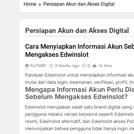
Home
Persiapan Akun dan Akses Digital
Persiapan Akun dan Akses Digital
Cara Menyiapkan Informasi Akun Se
Mengakses Edwinslot
9a75281
3 Months Ago
0
16 Mins
Panduan Edwinslot untuk menyiapkan informasi ak
mulai dari data login, keamanan, verifikasi, profil, 
Mengapa Informasi Akun Perlu Di
Sebelum Mengakses Edwinslot?
Edwinslot merupakan salah satu brand digital yang 
pengguna melalui variasi keyword seperti Edwinslot
resmi, Edwinslot alternatif, dan Edwinslot akses.Po
menunjukkan bahwa pengguna tidak hanya ingin 