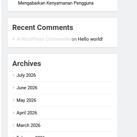
Mengabaikan Kenyamanan Pengguna
Recent Comments
A WordPress Commenter
on
Hello world!
Archives
July 2026
June 2026
May 2026
April 2026
March 2026